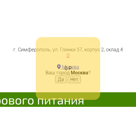
0g, GeneticLab
г. Симферополь, ул. Глинки 57, корпус 2, склад 4
0
Москва
0
Р
Ваш город
Москва
?
В корзину
Добавляется...
Добавле
рового питания