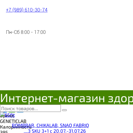
+7 (989) 610-30-74
WHEY PRO банан-клубника 100
Пн-Сб 8:00 - 17:00
4603721370054
Цена:
1 647
Р
Под заказ
Интернет-магазин здо
Поделиться с друзьями
Бренд
GENETICLAB
BOMBBAR, CHIKALAB, SNAQ FABRIQ
Калорийность
__3 SKU 3+1 с 20.07.-31.07.26
395