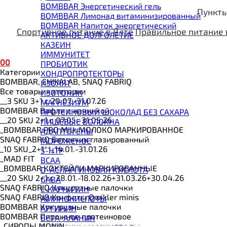
BOMBBAR Энергетический гель
Пункты
BOMBBAR Лимонад витаминизированный
BOMBBAR Напиток энергетический
Спортивное питание в Ялте
Правильное питание 
АКТИВНОЕ ДОЛГОЛЕТИЕ
КАЗЕИН
ИММУНИТЕТ
0
0
ПРОБИОТИК
Категории
ХОНДРОПРОТЕКТОРЫ
BOMBBAR, CHIKALAB, SNAQ FABRIQ
ИЗОЛЯТ
Все товары категории
ИЗОТОНИК
__3 SKU 3+1 с 20.07.-31.07.26
МАГНЕЗИУМ
BOMBBAR Вафли с начинкой
ПРОТЕИНОВЫЙ ШОКОЛАД БЕЗ САХАРА
__20 SKU 2+1 с 07.05.-31.05.26
ПИЩЕВЫЕ ВОЛОКНА
_BOMBBAR PRO Milk МОЛОКО МАРКИРОВАННОЕ
АДАПТОГЕНЫ
SNAQ FABRIQ Батончик глазированный
МОРОЖЕНОЕ
_10 SKU_2+1**_14.01.-31.01.26
5-HTP
_MAD FIT
BCAA
_BOMBBAR КОКТЕЙЛИ МАРКИРОВАННЫЕ
D-АСПАРГИНОВАЯ КИСЛОТА
__20 SKU 2+1 с 28.01.-18.02.26+31.03.26+30.04.26
GABA
SNAQ FABRIQ Кукурузные палочки
L-КАРНИТИН
SNAQ FABRIQ Конфеты Qwikler minis
АМИНОКИСЛОТЫ
BOMBBAR Кукурузные палочки
АРГИНИН
BOMBBAR Пирожное протеиновое
БЕТА-АЛАНИН
_CИРОПЫ MONIN