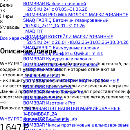
BOMBBAR Вафли с начинкой
Белки
__20 SKU 2+1 с 07.05.-31.05.26
73
_BOMBBAR PRO Milk МОЛОКО МАРКИРОВАННОЕ
Жиры
SNAQ FABRIQ Батончик глазированный
8
_10 SKU_2+1**_14.01.-31.01.26
Углеводы
_MAD FIT
9
_BOMBBAR КОКТЕЙЛИ МАРКИРОВАННЫЕ
Все характеристики
__20 SKU 2+1 с 28.01.-18.02.26+31.03.26+30.04.26
SNAQ FABRIQ Кукурузные палочки
Описание Товара
SNAQ FABRIQ Конфеты Qwikler minis
BOMBBAR Кукурузные палочки
WHEY PRO — это сывороточный протеин от Генетиклаб, ра
BOMBBAR Пирожное протеиновое
содержит набор аминокислот, которые отвечают за:
_CИРОПЫ MONIN
• строение мышечных клеток,
_Dubai Collection
• их защиту от разрушения во время тренировок
_BOMBBAR ЖБ НАПИТКИ МАРКИРОВАННЫЕ
• их восстановление после тяжелых физических нагрузок.
BOMBBAR Креатин Pro
Данный протеин идеально подходит для представителей фи
BOMBBAR Amino Energy Pro
спортсменов в повышенном количестве легкоусвояемого, 
BOMBBAR EAA Pro
-->
BOMBBAR Изотоник Pro
Похожие товары
_BOMBBAR ПЭТ НАПИТКИ МАРКИРОВАННЫЕ
14BOMBBAR_24
WHEY PRO банан 1000g, GeneticLab
BOMBBAR Гейнер Pro
1 647
Р
BOMBBAR Чипсы протеиновые цельнозерновые