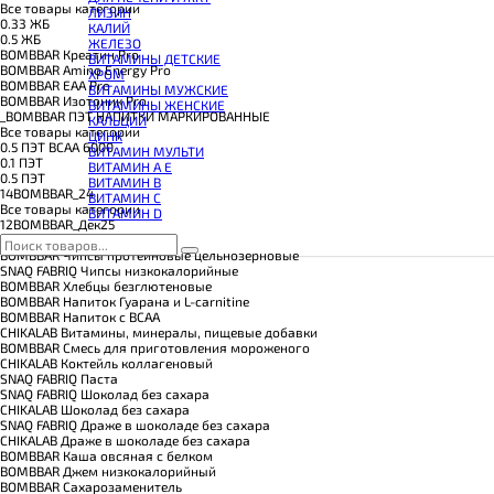
КОЭНЗИМ Q10
Все товары категории
ЛИЗИН
КРЕАТИН
0.33 ЖБ
КАЛИЙ
ПОЛЕЗНЫЕ ЖИРЫ
0.5 ЖБ
ЖЕЛЕЗО
ПРОТЕИН
BOMBBAR Креатин Pro
ВИТАМИНЫ ДЕТСКИЕ
ПРОТЕИНОВОЕ ПЕЧЕНЬЕ
BOMBBAR Amino Energy Pro
ХРОМ
ПРОТЕИНОВЫЕ БАТОНЧИКИ
BOMBBAR EAA Pro
ВИТАМИНЫ МУЖСКИЕ
ПРОТЕИНОВЫЕ КАШИ
BOMBBAR Изотоник Pro
ВИТАМИНЫ ЖЕНСКИЕ
ТЕСТОБУСТЕРЫ
_BOMBBAR ПЭТ НАПИТКИ МАРКИРОВАННЫЕ
КАЛЬЦИЙ
ЦИТРУЛЛИН МАЛАТ
Все товары категории
ЦИНК
ПРЕДТРЕНИРОВОЧНЫЕ КОМПЛЕКСЫ
0.5 ПЭТ ВСАА 6000
ВИТАМИН МУЛЬТИ
ЭНЕРГЕТИКИ И ЖИРОСЖИГАТЕЛИ#
0.1 ПЭТ
ВИТАМИН A E
0.5 ПЭТ
ВИТАМИН B
14BOMBBAR_24
ВИТАМИН C
Все товары категории
ВИТАМИН D
12BOMBBAR_Дек25
BOMBBAR Гейнер Pro
BOMBBAR Чипсы протеиновые цельнозерновые
SNAQ FABRIQ Чипсы низкокалорийные
BOMBBAR Хлебцы безглютеновые
BOMBBAR Напиток Гуарана и L-carnitine
BOMBBAR Напиток с BCAA
CHIKALAB Витамины, минералы, пищевые добавки
BOMBBAR Смесь для приготовления мороженого
CHIKALAB Коктейль коллагеновый
SNAQ FABRIQ Паста
SNAQ FABRIQ Шоколад без сахара
CHIKALAB Шоколад без сахара
SNAQ FABRIQ Драже в шоколаде без сахара
CHIKALAB Драже в шоколаде без сахара
BOMBBAR Каша овсяная с белком
BOMBBAR Джем низкокалорийный
BOMBBAR Сахарозаменитель