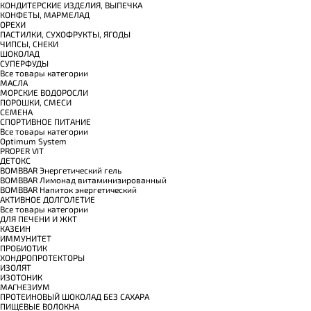
КОНДИТЕРСКИЕ ИЗДЕЛИЯ, ВЫПЕЧКА
КОНФЕТЫ, МАРМЕЛАД
ОРЕХИ
ПАСТИЛКИ, СУХОФРУКТЫ, ЯГОДЫ
ЧИПСЫ, СНЕКИ
ШОКОЛАД
СУПЕРФУДЫ
Все товары категории
МАСЛА
МОРСКИЕ ВОДОРОСЛИ
ПОРОШКИ, СМЕСИ
СЕМЕНА
СПОРТИВНОЕ ПИТАНИЕ
Все товары категории
Optimum System
PROPER VIT
ДЕТОКС
BOMBBAR Энергетический гель
BOMBBAR Лимонад витаминизированный
BOMBBAR Напиток энергетический
АКТИВНОЕ ДОЛГОЛЕТИЕ
Все товары категории
ДЛЯ ПЕЧЕНИ И ЖКТ
КАЗЕИН
ИММУНИТЕТ
ПРОБИОТИК
ХОНДРОПРОТЕКТОРЫ
ИЗОЛЯТ
ИЗОТОНИК
МАГНЕЗИУМ
ПРОТЕИНОВЫЙ ШОКОЛАД БЕЗ САХАРА
ПИЩЕВЫЕ ВОЛОКНА