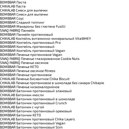
BOMBBAR Паста
CHIKALAB Паста
CHIKALAB Смеси для выпечки
BOMBBAR Смеси для выпечки
BOMBBAR Соус
BOMBBAR Сладкий топпинг
BOMBBAR Макароны без глютена Fusilli
SNAQ FABRIQ Панкейк
BOMBBAR Панкейк протеиновый
CHIKALAB Коктейль витаминно-минеральный VitaWHEY
BOMBBAR Коктейль протеиновый Pro
BOMBBAR Коктейль протеиновый
BOMBBAR Коктейль протеиновый Vegan
BOMBBAR Печенье протеиновое Vegan
SNAQ FABRIQ Печенье глазированное Cookie Nuts
SNAQ FABRIQ Печенье овсяное
BOMBBAR Печенье KETO
BOMBBAR Печенье овсяное fitness
BOMBBAR Печенье протеиновое
CHIKALAB Печенье бисквитное Chika Biscuit
CHIKALAB Печенье протеиновое в шоколаде без сахара Chikapie
BOMBBAR Печенье низкокалорийное
BOMBBAR Батончик протеиновый злаковый
CHIKALAB Батончик-мюсли
BOMBBAR Батончик протеиновый в шоколаде
BOMBBAR Батончик протеиновый Crunch
CHIKALAB Батончик с нугой
BOMBBAR Батончик протеиновый ореховый
BOMBBAR Батончик KETO
CHIKALAB Батончик протеиновый Chika Layers
BOMBBAR Батончик протеиновый Vegan
BOMBBAR Батончик протеиновый Slim