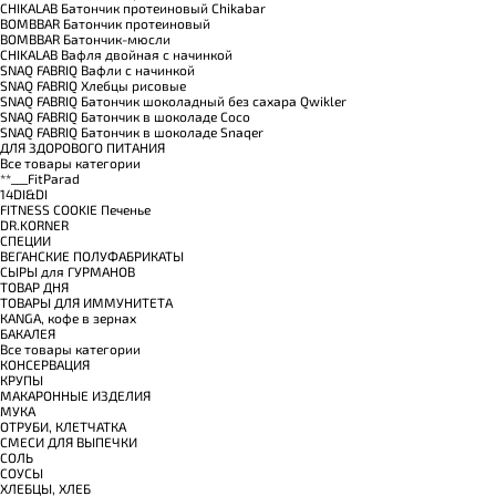
CHIKALAB Батончик протеиновый Chikabar
BOMBBAR Батончик протеиновый
BOMBBAR Батончик-мюсли
CHIKALAB Вафля двойная с начинкой
SNAQ FABRIQ Вафли с начинкой
SNAQ FABRIQ Хлебцы рисовые
SNAQ FABRIQ Батончик шоколадный без сахара Qwikler
SNAQ FABRIQ Батончик в шоколаде Coco
SNAQ FABRIQ Батончик в шоколаде Snaqer
ДЛЯ ЗДОРОВОГО ПИТАНИЯ
Все товары категории
**___FitParad
14DI&DI
FITNESS COOKIE Печенье
DR.KORNER
СПЕЦИИ
ВЕГАНСКИЕ ПОЛУФАБРИКАТЫ
СЫРЫ для ГУРМАНОВ
TОВАР ДНЯ
TОВАРЫ ДЛЯ ИММУНИТЕТА
КANGA, кофе в зернах
БАКАЛЕЯ
Все товары категории
КОНСЕРВАЦИЯ
КРУПЫ
МАКАРОННЫЕ ИЗДЕЛИЯ
МУКА
ОТРУБИ, КЛЕТЧАТКА
СМЕСИ ДЛЯ ВЫПЕЧКИ
СОЛЬ
СОУСЫ
ХЛЕБЦЫ, ХЛЕБ