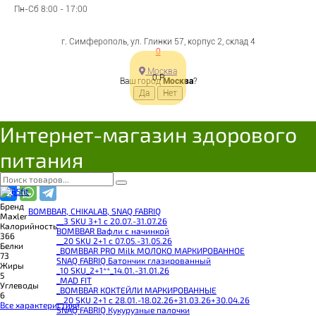
Ultrafiltration Vanilla
Пн-Сб 8:00 - 17:00
1000g, Maxler
г. Симферополь, ул. Глинки 57, корпус 2, склад 4
0
Москва
Цена:
0
Р
Ваш город
Москва
?
2 288
Р
Под заказ
В корзину
Добавляется...
Добавлен
Интернет-магазин здорового
питания
Поделиться с друзьями
Бренд
BOMBBAR, CHIKALAB, SNAQ FABRIQ
Maxler
__3 SKU 3+1 с 20.07.-31.07.26
Калорийность
BOMBBAR Вафли с начинкой
366
__20 SKU 2+1 с 07.05.-31.05.26
Белки
_BOMBBAR PRO Milk МОЛОКО МАРКИРОВАННОЕ
73
SNAQ FABRIQ Батончик глазированный
Жиры
_10 SKU_2+1**_14.01.-31.01.26
5
_MAD FIT
Углеводы
_BOMBBAR КОКТЕЙЛИ МАРКИРОВАННЫЕ
6
__20 SKU 2+1 с 28.01.-18.02.26+31.03.26+30.04.26
Все характеристики
SNAQ FABRIQ Кукурузные палочки