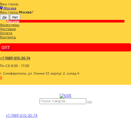
Ваш город:
Главная
Москва
ДЛЯ ЗДОРОВОГО ПИТАНИЯ
Ваш город
Москва
?
СЛАДОСТИ И СНЕКИ
ДЖЕМЫ, ВАРЕНЬЕ
Акции
Аксессуары
FIT PARAD Пектин яблочный Загуститель для варенья 25г
Доставка
Оплата
Контакты
ОПТ
+7 (989) 610-30-74
Пн-Сб 8:00 - 17:00
г. Симферополь, ул. Глинки 57, корпус 2, склад 4
0
FIT PARAD Пектин
яблочный Загуститель
для варенья 25г
+7 (989) 610-30-74