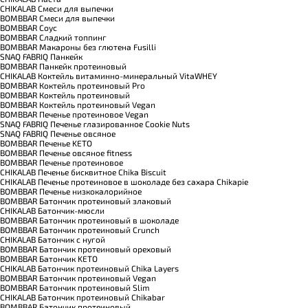
CHIKALAB Смеси для выпечки
BOMBBAR Смеси для выпечки
BOMBBAR Соус
BOMBBAR Сладкий топпинг
BOMBBAR Макароны без глютена Fusilli
SNAQ FABRIQ Панкейк
BOMBBAR Панкейк протеиновый
CHIKALAB Коктейль витаминно-минеральный VitaWHEY
BOMBBAR Коктейль протеиновый Pro
BOMBBAR Коктейль протеиновый
BOMBBAR Коктейль протеиновый Vegan
BOMBBAR Печенье протеиновое Vegan
SNAQ FABRIQ Печенье глазированное Cookie Nuts
SNAQ FABRIQ Печенье овсяное
BOMBBAR Печенье KETO
BOMBBAR Печенье овсяное fitness
BOMBBAR Печенье протеиновое
CHIKALAB Печенье бисквитное Chika Biscuit
CHIKALAB Печенье протеиновое в шоколаде без сахара Chikapie
BOMBBAR Печенье низкокалорийное
BOMBBAR Батончик протеиновый злаковый
CHIKALAB Батончик-мюсли
BOMBBAR Батончик протеиновый в шоколаде
BOMBBAR Батончик протеиновый Crunch
CHIKALAB Батончик с нугой
BOMBBAR Батончик протеиновый ореховый
BOMBBAR Батончик KETO
CHIKALAB Батончик протеиновый Chika Layers
BOMBBAR Батончик протеиновый Vegan
BOMBBAR Батончик протеиновый Slim
CHIKALAB Батончик протеиновый Chikabar
BOMBBAR Батончик протеиновый