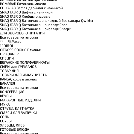
BOMBBAR Батончик-мюсли
CHIKALAB Вафля двойная с начинкой
SNAQ FABRIQ Вафли с начинкой
SNAQ FABRIQ Хлебцы рисовые
SNAQ FABRIQ Батончик шоколадный без сахара Qwikler
SNAQ FABRIQ Батончик в шоколаде Coco
SNAQ FABRIQ Батончик в шоколаде Snaqer
ДЛЯ ЗДОРОВОГО ПИТАНИЯ
Все товары категории
**___FitParad
14DI&DI
FITNESS COOKIE Печенье
DR.KORNER
СПЕЦИИ
ВЕГАНСКИЕ ПОЛУФАБРИКАТЫ
СЫРЫ для ГУРМАНОВ
TОВАР ДНЯ
TОВАРЫ ДЛЯ ИММУНИТЕТА
КANGA, кофе в зернах
БАКАЛЕЯ
Все товары категории
КОНСЕРВАЦИЯ
КРУПЫ
МАКАРОННЫЕ ИЗДЕЛИЯ
МУКА
ОТРУБИ, КЛЕТЧАТКА
СМЕСИ ДЛЯ ВЫПЕЧКИ
СОЛЬ
СОУСЫ
ХЛЕБЦЫ, ХЛЕБ
ГОТОВЫЕ БЛЮДА
Все товары категории