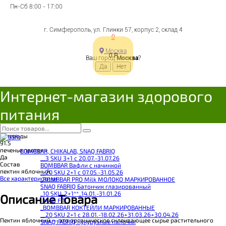
4680002310572
Пн-Сб 8:00 - 17:00
Цена:
146
Р
г. Симферополь, ул. Глинки 57, корпус 2, склад 4
Под заказ
0
В корзину
Добавляется...
Добавлен
Москва
0
Р
Ваш город
Москва
?
Поделиться с друзьями
Интернет-магазин здорового
Бренд
питания
Fit Parad
Калорийность
43
Углеводы
91.5
печенье протеин
BOMBBAR, CHIKALAB, SNAQ FABRIQ
Да
__3 SKU 3+1 с 20.07.-31.07.26
Состав
BOMBBAR Вафли с начинкой
пектин яблочный.
__20 SKU 2+1 с 07.05.-31.05.26
Все характеристики
_BOMBBAR PRO Milk МОЛОКО МАРКИРОВАННОЕ
SNAQ FABRIQ Батончик глазированный
_10 SKU_2+1**_14.01.-31.01.26
Описание Товара
_MAD FIT
_BOMBBAR КОКТЕЙЛИ МАРКИРОВАННЫЕ
__20 SKU 2+1 с 28.01.-18.02.26+31.03.26+30.04.26
Пектин яблочный — это органическое склеивающее сырье растительного
SNAQ FABRIQ Кукурузные палочки