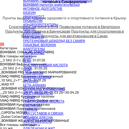
BOMBBAR Лимонад витаминизированный
питания в Симферополе
BOMBBAR Напиток энергетический
АКТИВНОЕ ДОЛГОЛЕТИЕ
КАЗЕИН
ИММУНИТЕТ
Пункты выдачи товаров здорового и спортивного питания в Крыму:
ПРОБИОТИК
ХОНДРОПРОТЕКТОРЫ
Спортивное питание в Ялте
Правильное питание в Евпатории
ИЗОЛЯТ
Продукты без глютена в Бахчисарае
Продукты для спортсменов в
ИЗОТОНИК
Феодосии
Продукты для вегетарианцев в Саках
МАГНЕЗИУМ
ПРОТЕИНОВЫЙ ШОКОЛАД БЕЗ САХАРА
0
0
ПИЩЕВЫЕ ВОЛОКНА
Категории
АДАПТОГЕНЫ
BOMBBAR, CHIKALAB, SNAQ FABRIQ
МОРОЖЕНОЕ
Все товары категории
5-HTP
__3 SKU 3+1 с 20.07.-31.07.26
BCAA
BOMBBAR Вафли с начинкой
D-АСПАРГИНОВАЯ КИСЛОТА
__20 SKU 2+1 с 07.05.-31.05.26
GABA
_BOMBBAR PRO Milk МОЛОКО МАРКИРОВАННОЕ
L-КАРНИТИН
SNAQ FABRIQ Батончик глазированный
АМИНОКИСЛОТЫ
_10 SKU_2+1**_14.01.-31.01.26
АРГИНИН
_MAD FIT
БЕТА-АЛАНИН
_BOMBBAR КОКТЕЙЛИ МАРКИРОВАННЫЕ
ВИТАМИНЫ И МИНЕРАЛЫ
__20 SKU 2+1 с 28.01.-18.02.26+31.03.26+30.04.26
ВОССТАНОВИТЕЛИ
SNAQ FABRIQ Кукурузные палочки
ГЕЙНЕР
SNAQ FABRIQ Конфеты Qwikler minis
ГИАЛУРОНОВАЯ КИСЛОТА
BOMBBAR Кукурузные палочки
ГЛЮТАМИН
BOMBBAR Пирожное протеиновое
ГУАРАНА
_CИРОПЫ MONIN
ДЛЯ СУСТАВОВ И СВЯЗОК
_Dubai Collection
ДОБАВКИ ДЛЯ СНА
_BOMBBAR ЖБ НАПИТКИ МАРКИРОВАННЫЕ
ЖИРОСЖИГАТЕЛИ
Все товары категории
КОЛЛАГЕН
ДЛЯ ПЕЧЕНИ И ЖКТ
0.33 ЖБ