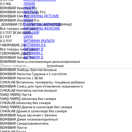
КОЭНЗИМ Q10
ЛИЗИН
0.5 ЖБ
КРЕАТИН
КАЛИЙ
BOMBBAR Креатин Pro
ПОЛЕЗНЫЕ ЖИРЫ
ЖЕЛЕЗО
BOMBBAR Amino Energy Pro
ПРОТЕИН
ВИТАМИНЫ ДЕТСКИЕ
BOMBBAR EAA Pro
ПРОТЕИНОВОЕ ПЕЧЕНЬЕ
ХРОМ
BOMBBAR Изотоник Pro
ПРОТЕИНОВЫЕ БАТОНЧИКИ
ВИТАМИНЫ МУЖСКИЕ
_BOMBBAR ПЭТ НАПИТКИ МАРКИРОВАННЫЕ
ПРОТЕИНОВЫЕ КАШИ
ВИТАМИНЫ ЖЕНСКИЕ
Все товары категории
ТЕСТОБУСТЕРЫ
КАЛЬЦИЙ
0.5 ПЭТ ВСАА 6000
ЦИТРУЛЛИН МАЛАТ
ЦИНК
0.1 ПЭТ
ПРЕДТРЕНИРОВОЧНЫЕ КОМПЛЕКСЫ
ВИТАМИН МУЛЬТИ
0.5 ПЭТ
ЭНЕРГЕТИКИ И ЖИРОСЖИГАТЕЛИ#
ВИТАМИН A E
14BOMBBAR_24
ВИТАМИН B
Все товары категории
ВИТАМИН C
12BOMBBAR_Дек25
ВИТАМИН D
BOMBBAR Гейнер Pro
BOMBBAR Чипсы протеиновые цельнозерновые
SNAQ FABRIQ Чипсы низкокалорийные
BOMBBAR Хлебцы безглютеновые
BOMBBAR Напиток Гуарана и L-carnitine
BOMBBAR Напиток с BCAA
CHIKALAB Витамины, минералы, пищевые добавки
BOMBBAR Смесь для приготовления мороженого
CHIKALAB Коктейль коллагеновый
SNAQ FABRIQ Паста
SNAQ FABRIQ Шоколад без сахара
CHIKALAB Шоколад без сахара
SNAQ FABRIQ Драже в шоколаде без сахара
CHIKALAB Драже в шоколаде без сахара
BOMBBAR Каша овсяная с белком
BOMBBAR Джем низкокалорийный
BOMBBAR Сахарозаменитель
BOMBBAR Паста
CHIKALAB Паста