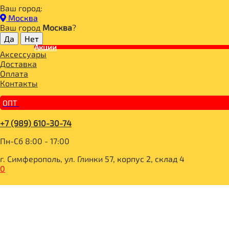
Ваш город:
Главная
Москва
СПОРТИВНЫЕ АКСЕССУАРЫ
Ваш город
Москва
?
СПОРТИВНЫЕ АКСЕССУАРЫ
Акции
Аксессуары
ПЕРЧАТКИ
Доставка
БИНТЫ (КОЛЕННЫЕ, КИСТЕВЫЕ)
Оплата
БУТЫЛКИ
Контакты
ЛЯМКИ ДЛЯ ТЯГИ
МАГНЕЗИЯ
ОПТ
ПОЯСЫ
СПОРТИВНЫЙ ИНВЕНТАРЬ
+7 (989) 610-30-74
СУМКИ
ТАБЛЕТНИЦЫ
Пн-Сб 8:00 - 17:00
ШЕЙКЕРЫ
г. Симферополь, ул. Глинки 57, корпус 2, склад 4
0
ПЕРЧАТКИ
ПЕРЧАТКИ