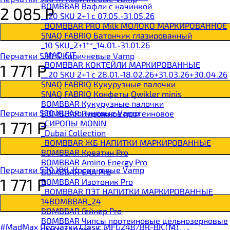
BOMBBAR Вафли с начинкой
2 085
Р
__20 SKU 2+1 с 07.05.-31.05.26
_BOMBBAR PRO Milk МОЛОКО МАРКИРОВАННОЕ
SNAQ FABRIQ Батончик глазированный
_10 SKU_2+1**_14.01.-31.01.26
_MAD FIT
Перчатки 530 S Коричневые Vamp
_BOMBBAR КОКТЕЙЛИ МАРКИРОВАННЫЕ
1 771
Р
__20 SKU 2+1 с 28.01.-18.02.26+31.03.26+30.04.26
SNAQ FABRIQ Кукурузные палочки
SNAQ FABRIQ Конфеты Qwikler minis
BOMBBAR Кукурузные палочки
Перчатки 530 XL Коричневые Vamp
BOMBBAR Пирожное протеиновое
1 771
Р
_CИРОПЫ MONIN
_Dubai Collection
_BOMBBAR ЖБ НАПИТКИ МАРКИРОВАННЫЕ
BOMBBAR Креатин Pro
BOMBBAR Amino Energy Pro
Перчатки 530 XXL Коричневые Vamp
BOMBBAR EAA Pro
1 771
Р
BOMBBAR Изотоник Pro
_BOMBBAR ПЭТ НАПИТКИ МАРКИРОВАННЫЕ
14BOMBBAR_24
BOMBBAR Гейнер Pro
BOMBBAR Чипсы протеиновые цельнозерновые
#MadMax Перчатки Clasic MFG248/BR-BK (M)