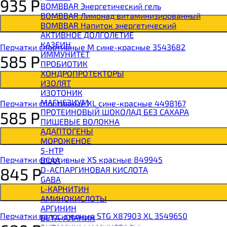
935
Р
BOMBBAR Энергетический гель
BOMBBAR Лимонад витаминизированный
BOMBBAR Напиток энергетический
АКТИВНОЕ ДОЛГОЛЕТИЕ
КАЗЕИН
Перчатки спортивные M сине-красные 3543682
ИММУНИТЕТ
585
Р
ПРОБИОТИК
ХОНДРОПРОТЕКТОРЫ
ИЗОЛЯТ
ИЗОТОНИК
МАГНЕЗИУМ
Перчатки спортивные XL сине-красные 4498167
ПРОТЕИНОВЫЙ ШОКОЛАД БЕЗ САХАРА
585
Р
ПИЩЕВЫЕ ВОЛОКНА
АДАПТОГЕНЫ
МОРОЖЕНОЕ
5-HTP
Перчатки спортивные XS красные 849945
BCAA
845
Р
D-АСПАРГИНОВАЯ КИСЛОТА
GABA
L-КАРНИТИН
АМИНОКИСЛОТЫ
АРГИНИН
Перчатки велосипедные STG X87903 XL 3549650
БЕТА-АЛАНИН