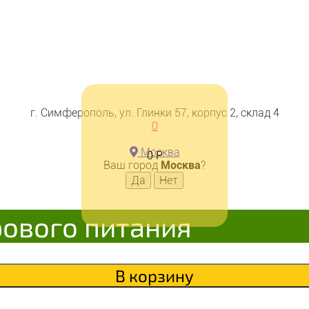
г. Симферополь, ул. Глинки 57, корпус 2, склад 4
0
Москва
0
Р
Ваш город
Москва
?
В корзину
рового питания
В корзину