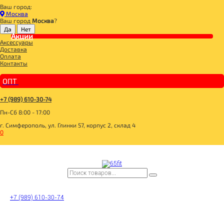
Ваш город:
Главная
Москва
ДЛЯ ЗДОРОВОГО ПИТАНИЯ
Ваш город
Москва
?
СЛАДОСТИ И СНЕКИ
СНЭКИ И БАТОНЧИКИ
Акции
Аксессуары
ФРУТИЛАД Батончик фруктовый с апельсином и брусникой 30г
Доставка
Оплата
Контакты
ОПТ
+7 (989) 610-30-74
Пн-Сб 8:00 - 17:00
г. Симферополь, ул. Глинки 57, корпус 2, склад 4
0
ФРУТИЛАД Батончик
+7 (989) 610-30-74
фруктовый с