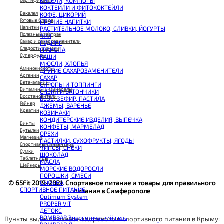
КИСЕЛИ, КОМПОТЫ
Сертификаты
CHIKALAB Вафля двойная с начинкой
КОКТЕЙЛИ И ФИТОКОКТЕЙЛИ
SNAQ FABRIQ Вафли с начинкой
Бакалея
КОФЕ, ЦИКОРИЙ
SNAQ FABRIQ Хлебцы рисовые
Готовые блюда
ПРОЧИЕ НАПИТКИ
SNAQ FABRIQ Батончик шоколадный без сахара Qwikler
Напитки
РАСТИТЕЛЬНОЕ МОЛОКО, СЛИВКИ, ЙОГУРТЫ
SNAQ FABRIQ Батончик в шоколаде Coco
Полезный завтрак
ЧАЙ
SNAQ FABRIQ Батончик в шоколаде Snaqer
Сахар и сахарозаменители
ПУДИНГ
Сладости и снеки
ГРАНОЛА
Суперфуды
КАШИ
МЮСЛИ, ХЛОПЬЯ
Аминокислоты
ДРУГИЕ САХАРОЗАМЕНИТЕЛИ
Аргенин
САХАР
Бета-аланин
СИРОПЫ И ТОППИНГИ
Витамины и минералы
СНЭКИ И БАТОНЧИКИ
Восстановители
БЕЗЕ, ЗЕФИР, ПАСТИЛА
Гейнер
ДЖЕМЫ, ВАРЕНЬЕ
Креатин
КОЗИНАКИ
КОНДИТЕРСКИЕ ИЗДЕЛИЯ, ВЫПЕЧКА
Бинты
КОНФЕТЫ, МАРМЕЛАД
Бутылки
ОРЕХИ
Магнезия
ПАСТИЛКИ, СУХОФРУКТЫ, ЯГОДЫ
Спортивный инвентарь
ЧИПСЫ, СНЕКИ
Сумки
ШОКОЛАД
Таблетницы
МАСЛА
Шейкеры
МОРСКИЕ ВОДОРОСЛИ
ПОРОШКИ, СМЕСИ
СЕМЕНА
© 65Fit 2019-2021. Спортивное питание и товары для правильного
СПОРТИВНОЕ ПИТАНИЕ
питания в Симферополе
Optimum System
PROPER VIT
ДЕТОКС
BOMBBAR Энергетический гель
Пункты выдачи товаров здорового и спортивного питания в Крыму: