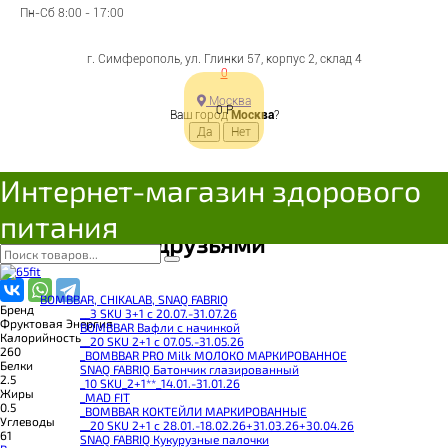
апельсином и брусникой
Пн-Сб 8:00 - 17:00
30г
г. Симферополь, ул. Глинки 57, корпус 2, склад 4
0
Москва
4607051352612
0
Р
Ваш город
Москва
?
Цена:
39
Р
Под заказ
Интернет-магазин здорового
В корзину
Добавляется...
Добавлен
питания
Поделиться с друзьями
BOMBBAR, CHIKALAB, SNAQ FABRIQ
Бренд
__3 SKU 3+1 с 20.07.-31.07.26
Фруктовая Энергия
BOMBBAR Вафли с начинкой
Калорийность
__20 SKU 2+1 с 07.05.-31.05.26
260
_BOMBBAR PRO Milk МОЛОКО МАРКИРОВАННОЕ
Белки
SNAQ FABRIQ Батончик глазированный
2.5
_10 SKU_2+1**_14.01.-31.01.26
Жиры
_MAD FIT
0.5
_BOMBBAR КОКТЕЙЛИ МАРКИРОВАННЫЕ
Углеводы
__20 SKU 2+1 с 28.01.-18.02.26+31.03.26+30.04.26
61
SNAQ FABRIQ Кукурузные палочки