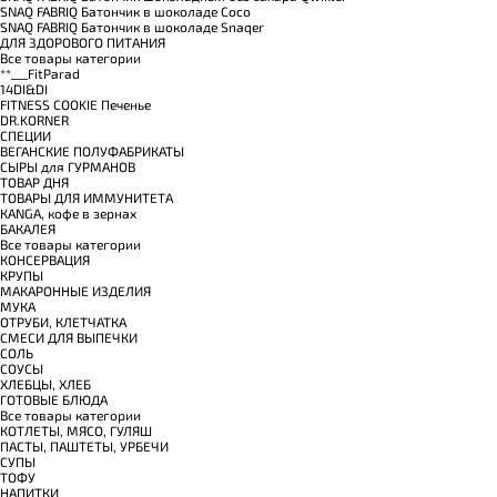
SNAQ FABRIQ Батончик в шоколаде Coco
SNAQ FABRIQ Батончик в шоколаде Snaqer
ДЛЯ ЗДОРОВОГО ПИТАНИЯ
Все товары категории
**___FitParad
14DI&DI
FITNESS COOKIE Печенье
DR.KORNER
СПЕЦИИ
ВЕГАНСКИЕ ПОЛУФАБРИКАТЫ
СЫРЫ для ГУРМАНОВ
TОВАР ДНЯ
TОВАРЫ ДЛЯ ИММУНИТЕТА
КANGA, кофе в зернах
БАКАЛЕЯ
Все товары категории
КОНСЕРВАЦИЯ
КРУПЫ
МАКАРОННЫЕ ИЗДЕЛИЯ
МУКА
ОТРУБИ, КЛЕТЧАТКА
СМЕСИ ДЛЯ ВЫПЕЧКИ
СОЛЬ
СОУСЫ
ХЛЕБЦЫ, ХЛЕБ
ГОТОВЫЕ БЛЮДА
Все товары категории
КОТЛЕТЫ, МЯСО, ГУЛЯШ
ПАСТЫ, ПАШТЕТЫ, УРБЕЧИ
СУПЫ
ТОФУ
НАПИТКИ