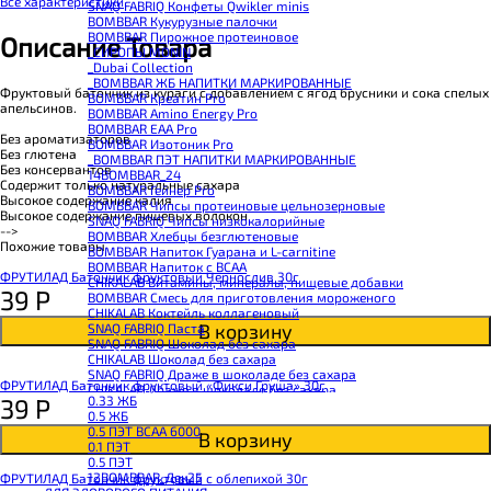
Все характеристики
SNAQ FABRIQ Конфеты Qwikler minis
BOMBBAR Кукурузные палочки
BOMBBAR Пирожное протеиновое
Описание Товара
_CИРОПЫ MONIN
_Dubai Collection
_BOMBBAR ЖБ НАПИТКИ МАРКИРОВАННЫЕ
Фруктовый батончик из кураги с добавлением с ягод брусники и сока спелых
BOMBBAR Креатин Pro
апельсинов.
BOMBBAR Amino Energy Pro
BOMBBAR EAA Pro
Без ароматизаторов
BOMBBAR Изотоник Pro
Без глютена
_BOMBBAR ПЭТ НАПИТКИ МАРКИРОВАННЫЕ
Без консервантов
14BOMBBAR_24
Содержит только натуральные сахара
BOMBBAR Гейнер Pro
Высокое содержание калия
BOMBBAR Чипсы протеиновые цельнозерновые
Высокое содержание пищевых волокон
SNAQ FABRIQ Чипсы низкокалорийные
-->
BOMBBAR Хлебцы безглютеновые
Похожие товары
BOMBBAR Напиток Гуарана и L-carnitine
BOMBBAR Напиток с BCAA
ФРУТИЛАД Батончик фруктовый Чернослив 30г
CHIKALAB Витамины, минералы, пищевые добавки
39
Р
BOMBBAR Смесь для приготовления мороженого
CHIKALAB Коктейль коллагеновый
В корзину
SNAQ FABRIQ Паста
SNAQ FABRIQ Шоколад без сахара
CHIKALAB Шоколад без сахара
SNAQ FABRIQ Драже в шоколаде без сахара
ФРУТИЛАД Батончик фруктовый «Фикси Груша» 30г
CHIKALAB Драже в шоколаде без сахара
39
Р
0.33 ЖБ
BOMBBAR Каша овсяная с белком
0.5 ЖБ
BOMBBAR Джем низкокалорийный
0.5 ПЭТ ВСАА 6000
В корзину
BOMBBAR Сахарозаменитель
0.1 ПЭТ
BOMBBAR Паста
0.5 ПЭТ
CHIKALAB Паста
12BOMBBAR_Дек25
ФРУТИЛАД Батончик фруктовый с облепихой 30г
CHIKALAB Смеси для выпечки