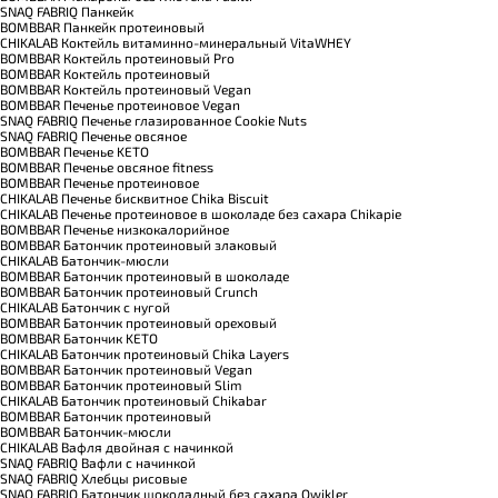
SNAQ FABRIQ Панкейк
BOMBBAR Панкейк протеиновый
CHIKALAB Коктейль витаминно-минеральный VitaWHEY
BOMBBAR Коктейль протеиновый Pro
BOMBBAR Коктейль протеиновый
BOMBBAR Коктейль протеиновый Vegan
BOMBBAR Печенье протеиновое Vegan
SNAQ FABRIQ Печенье глазированное Cookie Nuts
SNAQ FABRIQ Печенье овсяное
BOMBBAR Печенье KETO
BOMBBAR Печенье овсяное fitness
BOMBBAR Печенье протеиновое
CHIKALAB Печенье бисквитное Chika Biscuit
CHIKALAB Печенье протеиновое в шоколаде без сахара Chikapie
BOMBBAR Печенье низкокалорийное
BOMBBAR Батончик протеиновый злаковый
CHIKALAB Батончик-мюсли
BOMBBAR Батончик протеиновый в шоколаде
BOMBBAR Батончик протеиновый Crunch
CHIKALAB Батончик с нугой
BOMBBAR Батончик протеиновый ореховый
BOMBBAR Батончик KETO
CHIKALAB Батончик протеиновый Chika Layers
BOMBBAR Батончик протеиновый Vegan
BOMBBAR Батончик протеиновый Slim
CHIKALAB Батончик протеиновый Chikabar
BOMBBAR Батончик протеиновый
BOMBBAR Батончик-мюсли
CHIKALAB Вафля двойная с начинкой
SNAQ FABRIQ Вафли с начинкой
SNAQ FABRIQ Хлебцы рисовые
SNAQ FABRIQ Батончик шоколадный без сахара Qwikler