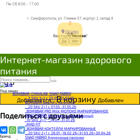
Пн-Сб 8:00 - 17:00
г. Симферополь, ул. Глинки 57, корпус 2, склад 4
0
ЗДОРОВЫЙ ПЕРЕКУС
Москва
0
Р
Ваш город
Москва
?
Батончик-мюсли с
орехами и медом 60г
Интернет-магазин здорового
питания
4605169211159
Цена:
39
Р
Под заказ
BOMBBAR, CHIKALAB, SNAQ FABRIQ
В корзину
__3 SKU 3+1 с 20.07.-31.07.26
Добавляется...
Добавлен
BOMBBAR Вафли с начинкой
__20 SKU 2+1 с 07.05.-31.05.26
_BOMBBAR PRO Milk МОЛОКО МАРКИРОВАННОЕ
Поделиться с друзьями
SNAQ FABRIQ Батончик глазированный
_10 SKU_2+1**_14.01.-31.01.26
_MAD FIT
_BOMBBAR КОКТЕЙЛИ МАРКИРОВАННЫЕ
__20 SKU 2+1 с 28.01.-18.02.26+31.03.26+30.04.26
Бренд
SNAQ FABRIQ Кукурузные палочки