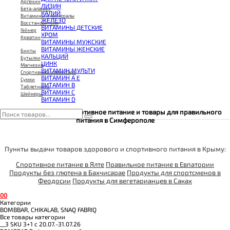
КОЭНЗИМ Q10
Аргенин
ЛИЗИН
КРЕАТИН
Бета-аланин
КАЛИЙ
ПОЛЕЗНЫЕ ЖИРЫ
Витамины и минералы
ЖЕЛЕЗО
ПРОТЕИН
Восстановители
ВИТАМИНЫ ДЕТСКИЕ
ПРОТЕИНОВОЕ ПЕЧЕНЬЕ
Гейнер
ХРОМ
ПРОТЕИНОВЫЕ БАТОНЧИКИ
Креатин
ВИТАМИНЫ МУЖСКИЕ
ПРОТЕИНОВЫЕ КАШИ
ВИТАМИНЫ ЖЕНСКИЕ
ТЕСТОБУСТЕРЫ
Бинты
КАЛЬЦИЙ
ЦИТРУЛЛИН МАЛАТ
Бутылки
ЦИНК
ПРЕДТРЕНИРОВОЧНЫЕ КОМПЛЕКСЫ
Магнезия
ВИТАМИН МУЛЬТИ
ЭНЕРГЕТИКИ И ЖИРОСЖИГАТЕЛИ#
Спортивный инвентарь
ВИТАМИН A E
Сумки
ВИТАМИН B
Таблетницы
ВИТАМИН C
Шейкеры
ВИТАМИН D
© 65Fit 2019-2021. Спортивное питание и товары для правильного
питания в Симферополе
Пункты выдачи товаров здорового и спортивного питания в Крыму:
Спортивное питание в Ялте
Правильное питание в Евпатории
Продукты без глютена в Бахчисарае
Продукты для спортсменов в
Феодосии
Продукты для вегетарианцев в Саках
0
0
Категории
BOMBBAR, CHIKALAB, SNAQ FABRIQ
Все товары категории
__3 SKU 3+1 с 20.07.-31.07.26