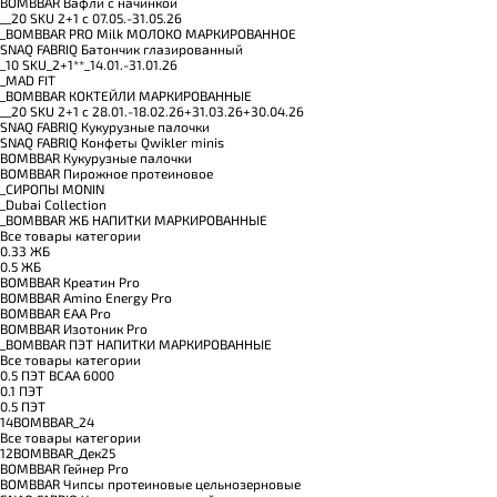
BOMBBAR Вафли с начинкой
__20 SKU 2+1 с 07.05.-31.05.26
_BOMBBAR PRO Milk МОЛОКО МАРКИРОВАННОЕ
SNAQ FABRIQ Батончик глазированный
_10 SKU_2+1**_14.01.-31.01.26
_MAD FIT
_BOMBBAR КОКТЕЙЛИ МАРКИРОВАННЫЕ
__20 SKU 2+1 с 28.01.-18.02.26+31.03.26+30.04.26
SNAQ FABRIQ Кукурузные палочки
SNAQ FABRIQ Конфеты Qwikler minis
BOMBBAR Кукурузные палочки
BOMBBAR Пирожное протеиновое
_CИРОПЫ MONIN
_Dubai Collection
_BOMBBAR ЖБ НАПИТКИ МАРКИРОВАННЫЕ
Все товары категории
0.33 ЖБ
0.5 ЖБ
BOMBBAR Креатин Pro
BOMBBAR Amino Energy Pro
BOMBBAR EAA Pro
BOMBBAR Изотоник Pro
_BOMBBAR ПЭТ НАПИТКИ МАРКИРОВАННЫЕ
Все товары категории
0.5 ПЭТ ВСАА 6000
0.1 ПЭТ
0.5 ПЭТ
14BOMBBAR_24
Все товары категории
12BOMBBAR_Дек25
BOMBBAR Гейнер Pro
BOMBBAR Чипсы протеиновые цельнозерновые