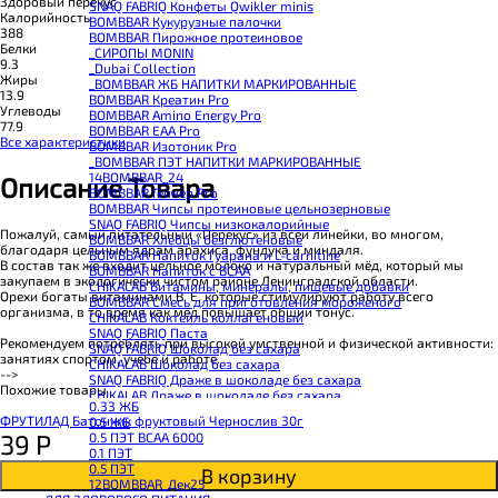
Здоровый перекус
SNAQ FABRIQ Конфеты Qwikler minis
Калорийность
BOMBBAR Кукурузные палочки
388
BOMBBAR Пирожное протеиновое
Белки
_CИРОПЫ MONIN
9.3
_Dubai Collection
Жиры
_BOMBBAR ЖБ НАПИТКИ МАРКИРОВАННЫЕ
13.9
BOMBBAR Креатин Pro
Углеводы
BOMBBAR Amino Energy Pro
77.9
BOMBBAR EAA Pro
Все характеристики
BOMBBAR Изотоник Pro
_BOMBBAR ПЭТ НАПИТКИ МАРКИРОВАННЫЕ
14BOMBBAR_24
Описание Товара
BOMBBAR Гейнер Pro
BOMBBAR Чипсы протеиновые цельнозерновые
SNAQ FABRIQ Чипсы низкокалорийные
Пожалуй, самый питательный «Перекус» из всей линейки, во многом,
BOMBBAR Хлебцы безглютеновые
благодаря цельным ядрам арахиса, фундука и миндаля.
BOMBBAR Напиток Гуарана и L-carnitine
В состав так же входит цельное молоко и натуральный мёд, который мы
BOMBBAR Напиток с BCAA
закупаем в экологически чистом районе Ленинградской области.
CHIKALAB Витамины, минералы, пищевые добавки
Орехи богаты витаминами В, Е, которые стимулируют работу всего
BOMBBAR Смесь для приготовления мороженого
организма, в то время как мёд повышает общий тонус.
CHIKALAB Коктейль коллагеновый
SNAQ FABRIQ Паста
Рекомендуем потреблять при высокой умственной и физической активности:
SNAQ FABRIQ Шоколад без сахара
занятиях спортом, учёбе и работе.
CHIKALAB Шоколад без сахара
-->
SNAQ FABRIQ Драже в шоколаде без сахара
Похожие товары
CHIKALAB Драже в шоколаде без сахара
0.33 ЖБ
BOMBBAR Каша овсяная с белком
ФРУТИЛАД Батончик фруктовый Чернослив 30г
0.5 ЖБ
BOMBBAR Джем низкокалорийный
39
Р
0.5 ПЭТ ВСАА 6000
BOMBBAR Сахарозаменитель
0.1 ПЭТ
BOMBBAR Паста
0.5 ПЭТ
В корзину
CHIKALAB Паста
12BOMBBAR_Дек25
CHIKALAB Смеси для выпечки