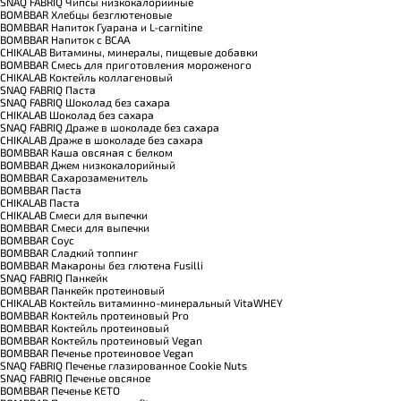
SNAQ FABRIQ Чипсы низкокалорийные
BOMBBAR Хлебцы безглютеновые
BOMBBAR Напиток Гуарана и L-carnitine
BOMBBAR Напиток с BCAA
CHIKALAB Витамины, минералы, пищевые добавки
BOMBBAR Смесь для приготовления мороженого
CHIKALAB Коктейль коллагеновый
SNAQ FABRIQ Паста
SNAQ FABRIQ Шоколад без сахара
CHIKALAB Шоколад без сахара
SNAQ FABRIQ Драже в шоколаде без сахара
CHIKALAB Драже в шоколаде без сахара
BOMBBAR Каша овсяная с белком
BOMBBAR Джем низкокалорийный
BOMBBAR Сахарозаменитель
BOMBBAR Паста
CHIKALAB Паста
CHIKALAB Смеси для выпечки
BOMBBAR Смеси для выпечки
BOMBBAR Соус
BOMBBAR Сладкий топпинг
BOMBBAR Макароны без глютена Fusilli
SNAQ FABRIQ Панкейк
BOMBBAR Панкейк протеиновый
CHIKALAB Коктейль витаминно-минеральный VitaWHEY
BOMBBAR Коктейль протеиновый Pro
BOMBBAR Коктейль протеиновый
BOMBBAR Коктейль протеиновый Vegan
BOMBBAR Печенье протеиновое Vegan
SNAQ FABRIQ Печенье глазированное Cookie Nuts
SNAQ FABRIQ Печенье овсяное
BOMBBAR Печенье KETO