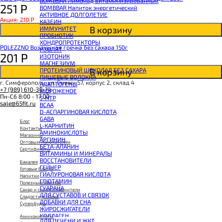
BOMBBAR Лимонад витаминизированный
251
Р
BOMBBAR Напиток энергетический
АКТИВНОЕ ДОЛГОЛЕТИЕ
Акция: 210
Р
КАЗЕИН
В корзину
ИММУНИТЕТ
ПРОБИОТИК
ХОНДРОПРОТЕКТОРЫ
POLEZZNO Воздушная гречка без сахара 150г
ИЗОЛЯТ
201
Р
ИЗОТОНИК
МАГНЕЗИУМ
В корзину
ПРОТЕИНОВЫЙ ШОКОЛАД БЕЗ САХАРА
ПИЩЕВЫЕ ВОЛОКНА
г. Симферополь, ул. Глинки 57, корпус 2, склад 4
АДАПТОГЕНЫ
+7 (989) 610-30-74
МОРОЖЕНОЕ
Пн-Сб 8:00 - 17:00
5-HTP
sale@65fit.ru
BCAA
D-АСПАРГИНОВАЯ КИСЛОТА
GABA
Блог
L-КАРНИТИН
Контакты
АМИНОКИСЛОТЫ
Магазины
АРГИНИН
Оптовым покупателям
БЕТА-АЛАНИН
Сертификаты
ВИТАМИНЫ И МИНЕРАЛЫ
ВОССТАНОВИТЕЛИ
Бакалея
ГЕЙНЕР
Готовые блюда
ГИАЛУРОНОВАЯ КИСЛОТА
Напитки
ГЛЮТАМИН
Полезный завтрак
ГУАРАНА
Сахар и сахарозаменители
ДЛЯ СУСТАВОВ И СВЯЗОК
Сладости и снеки
ДОБАВКИ ДЛЯ СНА
Суперфуды
ЖИРОСЖИГАТЕЛИ
КОЛЛАГЕН
Аминокислоты
ДЛЯ ПЕЧЕНИ И ЖКТ