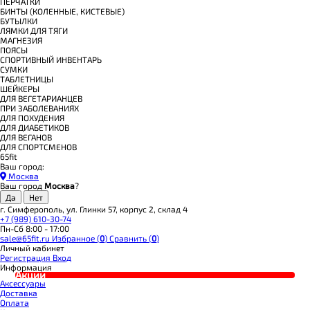
ПЕРЧАТКИ
БИНТЫ (КОЛЕННЫЕ, КИСТЕВЫЕ)
БУТЫЛКИ
ЛЯМКИ ДЛЯ ТЯГИ
МАГНЕЗИЯ
ПОЯСЫ
СПОРТИВНЫЙ ИНВЕНТАРЬ
СУМКИ
ТАБЛЕТНИЦЫ
ШЕЙКЕРЫ
ДЛЯ ВЕГЕТАРИАНЦЕВ
ПРИ ЗАБОЛЕВАНИЯХ
ДЛЯ ПОХУДЕНИЯ
ДЛЯ ДИАБЕТИКОВ
ДЛЯ ВЕГАНОВ
ДЛЯ СПОРТСМЕНОВ
65fit
Ваш город:
Москва
Ваш город
Москва
?
г. Симферополь, ул. Глинки 57, корпус 2, склад 4
+7 (989) 610-30-74
Пн-Сб 8:00 - 17:00
sale@65fit.ru
Избранное (
0
)
Сравнить (
0
)
Личный кабинет
Регистрация
Вход
Информация
Акции
Аксессуары
Доставка
Оплата