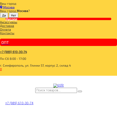
Ваш город:
Главная
Москва
ДЛЯ ЗДОРОВОГО ПИТАНИЯ
Ваш город
Москва
?
СЛАДОСТИ И СНЕКИ
СНЭКИ И БАТОНЧИКИ
Акции
Аксессуары
ЗДОРОВЫЙ ПЕРЕКУС Батончик-мюсли с орехами и медом 60г
Доставка
Оплата
Контакты
ОПТ
+7 (989) 610-30-74
Пн-Сб 8:00 - 17:00
г. Симферополь, ул. Глинки 57, корпус 2, склад 4
0
+7 (989) 610-30-74