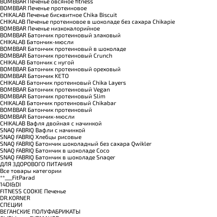
BOMBBAR Печенье овсяное fitness
BOMBBAR Печенье протеиновое
CHIKALAB Печенье бисквитное Chika Biscuit
CHIKALAB Печенье протеиновое в шоколаде без сахара Chikapie
BOMBBAR Печенье низкокалорийное
BOMBBAR Батончик протеиновый злаковый
CHIKALAB Батончик-мюсли
BOMBBAR Батончик протеиновый в шоколаде
BOMBBAR Батончик протеиновый Crunch
CHIKALAB Батончик с нугой
BOMBBAR Батончик протеиновый ореховый
BOMBBAR Батончик KETO
CHIKALAB Батончик протеиновый Chika Layers
BOMBBAR Батончик протеиновый Vegan
BOMBBAR Батончик протеиновый Slim
CHIKALAB Батончик протеиновый Chikabar
BOMBBAR Батончик протеиновый
BOMBBAR Батончик-мюсли
CHIKALAB Вафля двойная с начинкой
SNAQ FABRIQ Вафли с начинкой
SNAQ FABRIQ Хлебцы рисовые
SNAQ FABRIQ Батончик шоколадный без сахара Qwikler
SNAQ FABRIQ Батончик в шоколаде Coco
SNAQ FABRIQ Батончик в шоколаде Snaqer
ДЛЯ ЗДОРОВОГО ПИТАНИЯ
Все товары категории
**___FitParad
14DI&DI
FITNESS COOKIE Печенье
DR.KORNER
СПЕЦИИ
ВЕГАНСКИЕ ПОЛУФАБРИКАТЫ