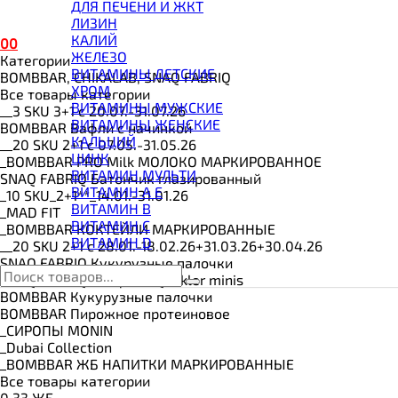
ВИТАМИНЫ И МИНЕРАЛЫ
ДЛЯ ПЕЧЕНИ И ЖКТ
ВОССТАНОВИТЕЛИ
ЛИЗИН
ГЕЙНЕР
КАЛИЙ
0
0
ГИАЛУРОНОВАЯ КИСЛОТА
ЖЕЛЕЗО
Категории
ГЛЮТАМИН
ВИТАМИНЫ ДЕТСКИЕ
BOMBBAR, CHIKALAB, SNAQ FABRIQ
ГУАРАНА
ХРОМ
Все товары категории
ДЛЯ СУСТАВОВ И СВЯЗОК
ВИТАМИНЫ МУЖСКИЕ
__3 SKU 3+1 с 20.07.-31.07.26
ДОБАВКИ ДЛЯ СНА
ВИТАМИНЫ ЖЕНСКИЕ
BOMBBAR Вафли с начинкой
ЖИРОСЖИГАТЕЛИ
КАЛЬЦИЙ
__20 SKU 2+1 с 07.05.-31.05.26
КОЛЛАГЕН
ЦИНК
_BOMBBAR PRO Milk МОЛОКО МАРКИРОВАННОЕ
КОЭНЗИМ Q10
ВИТАМИН МУЛЬТИ
SNAQ FABRIQ Батончик глазированный
КРЕАТИН
ВИТАМИН A E
_10 SKU_2+1**_14.01.-31.01.26
ПОЛЕЗНЫЕ ЖИРЫ
ВИТАМИН B
_MAD FIT
ПРОТЕИН
ВИТАМИН C
_BOMBBAR КОКТЕЙЛИ МАРКИРОВАННЫЕ
ПРОТЕИНОВОЕ ПЕЧЕНЬЕ
ВИТАМИН D
__20 SKU 2+1 с 28.01.-18.02.26+31.03.26+30.04.26
ПРОТЕИНОВЫЕ БАТОНЧИКИ
SNAQ FABRIQ Кукурузные палочки
ПРОТЕИНОВЫЕ КАШИ
SNAQ FABRIQ Конфеты Qwikler minis
ТЕСТОБУСТЕРЫ
BOMBBAR Кукурузные палочки
ЦИТРУЛЛИН МАЛАТ
BOMBBAR Пирожное протеиновое
ПРЕДТРЕНИРОВОЧНЫЕ КОМПЛЕКСЫ
_CИРОПЫ MONIN
ЭНЕРГЕТИКИ И ЖИРОСЖИГАТЕЛИ#
_Dubai Collection
_BOMBBAR ЖБ НАПИТКИ МАРКИРОВАННЫЕ
Все товары категории
0.33 ЖБ