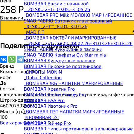
Цена:
BOMBBAR Вафли с начинкой
258
Р
__20 SKU 2+1 с 07.05.-31.05.26
_BOMBBAR PRO Milk МОЛОКО МАРКИРОВАННОЕ
В наличии
SNAQ FABRIQ Батончик глазированный
_10 SKU_2+1**_14.01.-31.01.26
_MAD FIT
_BOMBBAR КОКТЕЙЛИ МАРКИРОВАННЫЕ
__20 SKU 2+1 с 28.01.-18.02.26+31.03.26+30.04.26
Поделиться с друзьями
SNAQ FABRIQ Кукурузные палочки
SNAQ FABRIQ Конфеты Qwikler minis
BOMBBAR Кукурузные палочки
Бренд
BOMBBAR Пирожное протеиновое
Компас здоровья
_CИРОПЫ MONIN
кофе
_Dubai Collection
Да
_BOMBBAR ЖБ НАПИТКИ МАРКИРОВАННЫЕ
Состав
BOMBBAR Креатин Pro
специально обработанный корень одуванчика, кофе чёрн
BOMBBAR Amino Energy Pro
Штрихкод товара
BOMBBAR EAA Pro
4607078976365
BOMBBAR Изотоник Pro
Масса (гр.)
_BOMBBAR ПЭТ НАПИТКИ МАРКИРОВАННЫЕ
100
14BOMBBAR_24
Все характеристики
BOMBBAR Гейнер Pro
BOMBBAR Чипсы протеиновые цельнозерновые