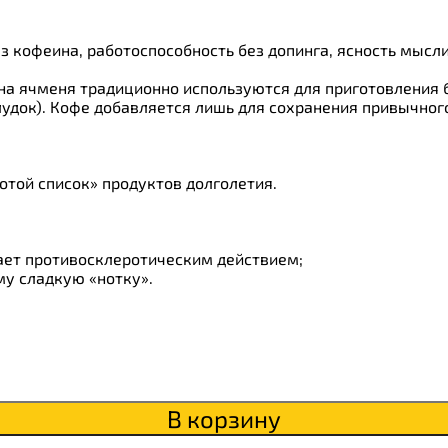
з кофеина, работоспособность без допинга, ясность мысли
ки
рна ячменя традиционно используются для приготовления
о
лудок). Кофе добавляется лишь для сохранения привычног
отой список» продуктов долголетия.
ает противосклеротическим действием;
му сладкую «нотку».
В корзину