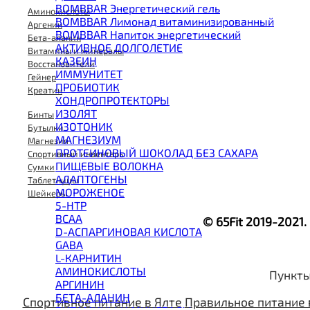
BOMBBAR Энергетический гель
Аминокислоты
BOMBBAR Лимонад витаминизированный
Аргенин
BOMBBAR Напиток энергетический
Бета-аланин
АКТИВНОЕ ДОЛГОЛЕТИЕ
Витамины и минералы
КАЗЕИН
Восстановители
ИММУНИТЕТ
Гейнер
ПРОБИОТИК
Креатин
ХОНДРОПРОТЕКТОРЫ
ИЗОЛЯТ
Бинты
ИЗОТОНИК
Бутылки
МАГНЕЗИУМ
Магнезия
ПРОТЕИНОВЫЙ ШОКОЛАД БЕЗ САХАРА
Спортивный инвентарь
ПИЩЕВЫЕ ВОЛОКНА
Сумки
АДАПТОГЕНЫ
Таблетницы
МОРОЖЕНОЕ
Шейкеры
5-HTP
BCAA
© 65Fit 2019-2021
D-АСПАРГИНОВАЯ КИСЛОТА
GABA
L-КАРНИТИН
АМИНОКИСЛОТЫ
Пункты
АРГИНИН
БЕТА-АЛАНИН
Спортивное питание в Ялте
Правильное питание 