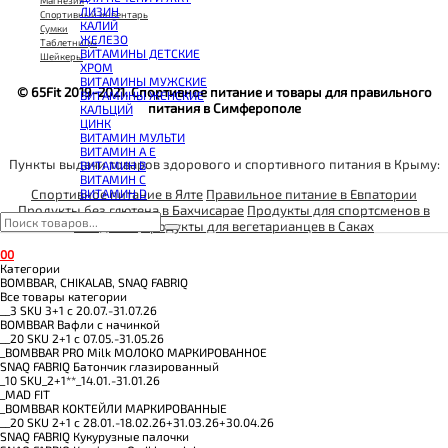
КОЭНЗИМ Q10
Магнезия
ЛИЗИН
КРЕАТИН
Спортивный инвентарь
КАЛИЙ
ПОЛЕЗНЫЕ ЖИРЫ
Сумки
ЖЕЛЕЗО
ПРОТЕИН
Таблетницы
ВИТАМИНЫ ДЕТСКИЕ
ПРОТЕИНОВОЕ ПЕЧЕНЬЕ
Шейкеры
ХРОМ
ПРОТЕИНОВЫЕ БАТОНЧИКИ
ВИТАМИНЫ МУЖСКИЕ
ПРОТЕИНОВЫЕ КАШИ
© 65Fit 2019-2021. Спортивное питание и товары для правильного
ВИТАМИНЫ ЖЕНСКИЕ
ТЕСТОБУСТЕРЫ
питания в Симферополе
КАЛЬЦИЙ
ЦИТРУЛЛИН МАЛАТ
ЦИНК
ПРЕДТРЕНИРОВОЧНЫЕ КОМПЛЕКСЫ
ВИТАМИН МУЛЬТИ
ЭНЕРГЕТИКИ И ЖИРОСЖИГАТЕЛИ#
ВИТАМИН A E
Пункты выдачи товаров здорового и спортивного питания в Крыму:
ВИТАМИН B
ВИТАМИН C
Спортивное питание в Ялте
Правильное питание в Евпатории
ВИТАМИН D
Продукты без глютена в Бахчисарае
Продукты для спортсменов в
Феодосии
Продукты для вегетарианцев в Саках
0
0
Категории
BOMBBAR, CHIKALAB, SNAQ FABRIQ
Все товары категории
__3 SKU 3+1 с 20.07.-31.07.26
BOMBBAR Вафли с начинкой
__20 SKU 2+1 с 07.05.-31.05.26
_BOMBBAR PRO Milk МОЛОКО МАРКИРОВАННОЕ
SNAQ FABRIQ Батончик глазированный
_10 SKU_2+1**_14.01.-31.01.26
_MAD FIT
_BOMBBAR КОКТЕЙЛИ МАРКИРОВАННЫЕ
__20 SKU 2+1 с 28.01.-18.02.26+31.03.26+30.04.26
SNAQ FABRIQ Кукурузные палочки