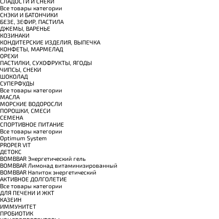
СЛАДОСТИ И СНЕКИ
Все товары категории
СНЭКИ И БАТОНЧИКИ
БЕЗЕ, ЗЕФИР, ПАСТИЛА
ДЖЕМЫ, ВАРЕНЬЕ
КОЗИНАКИ
КОНДИТЕРСКИЕ ИЗДЕЛИЯ, ВЫПЕЧКА
КОНФЕТЫ, МАРМЕЛАД
ОРЕХИ
ПАСТИЛКИ, СУХОФРУКТЫ, ЯГОДЫ
ЧИПСЫ, СНЕКИ
ШОКОЛАД
СУПЕРФУДЫ
Все товары категории
МАСЛА
МОРСКИЕ ВОДОРОСЛИ
ПОРОШКИ, СМЕСИ
СЕМЕНА
СПОРТИВНОЕ ПИТАНИЕ
Все товары категории
Optimum System
PROPER VIT
ДЕТОКС
BOMBBAR Энергетический гель
BOMBBAR Лимонад витаминизированный
BOMBBAR Напиток энергетический
АКТИВНОЕ ДОЛГОЛЕТИЕ
Все товары категории
ДЛЯ ПЕЧЕНИ И ЖКТ
КАЗЕИН
ИММУНИТЕТ
ПРОБИОТИК