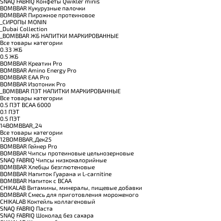
SNAQ FABRIQ Конфеты Qwikler minis
BOMBBAR Кукурузные палочки
BOMBBAR Пирожное протеиновое
_CИРОПЫ MONIN
_Dubai Collection
_BOMBBAR ЖБ НАПИТКИ МАРКИРОВАННЫЕ
Все товары категории
0.33 ЖБ
0.5 ЖБ
BOMBBAR Креатин Pro
BOMBBAR Amino Energy Pro
BOMBBAR EAA Pro
BOMBBAR Изотоник Pro
_BOMBBAR ПЭТ НАПИТКИ МАРКИРОВАННЫЕ
Все товары категории
0.5 ПЭТ ВСАА 6000
0.1 ПЭТ
0.5 ПЭТ
14BOMBBAR_24
Все товары категории
12BOMBBAR_Дек25
BOMBBAR Гейнер Pro
BOMBBAR Чипсы протеиновые цельнозерновые
SNAQ FABRIQ Чипсы низкокалорийные
BOMBBAR Хлебцы безглютеновые
BOMBBAR Напиток Гуарана и L-carnitine
BOMBBAR Напиток с BCAA
CHIKALAB Витамины, минералы, пищевые добавки
BOMBBAR Смесь для приготовления мороженого
CHIKALAB Коктейль коллагеновый
SNAQ FABRIQ Паста
SNAQ FABRIQ Шоколад без сахара