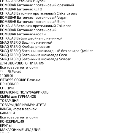
CHIKALAB Батончик с нугой
BOMBBAR Батончик протеиновый ореховый
BOMBBAR Батончик KETO
CHIKALAB Батончик протеиновый Chika Layers
BOMBBAR Батончик протеиновый Vegan
BOMBBAR Батончик протеиновый Slim
CHIKALAB Батончик протеиновый Chikabar
BOMBBAR Батончик протеиновый
BOMBBAR Батончик-мюсли
CHIKALAB Вафля двойная с начинкой
SNAQ FABRIQ Вафли с начинкой
SNAQ FABRIQ Хлебцы рисовые
SNAQ FABRIQ Батончик шоколадный без сахара Qwikler
SNAQ FABRIQ Батончик в шоколаде Coco
SNAQ FABRIQ Батончик в шоколаде Snaqer
ДЛЯ ЗДОРОВОГО ПИТАНИЯ
Все товары категории
**___FitParad
14DI&DI
FITNESS COOKIE Печенье
DR.KORNER
СПЕЦИИ
ВЕГАНСКИЕ ПОЛУФАБРИКАТЫ
СЫРЫ для ГУРМАНОВ
TОВАР ДНЯ
TОВАРЫ ДЛЯ ИММУНИТЕТА
КANGA, кофе в зернах
БАКАЛЕЯ
Все товары категории
КОНСЕРВАЦИЯ
КРУПЫ
МАКАРОННЫЕ ИЗДЕЛИЯ