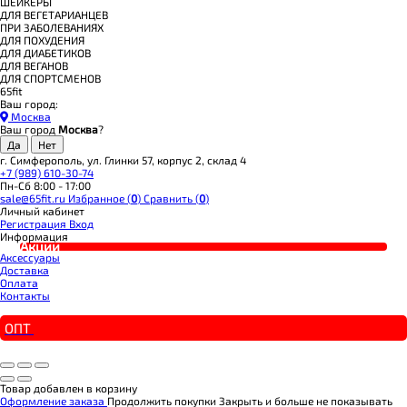
ШЕЙКЕРЫ
ДЛЯ ВЕГЕТАРИАНЦЕВ
ПРИ ЗАБОЛЕВАНИЯХ
ДЛЯ ПОХУДЕНИЯ
ДЛЯ ДИАБЕТИКОВ
ДЛЯ ВЕГАНОВ
ДЛЯ СПОРТСМЕНОВ
65fit
Ваш город:
Москва
Ваш город
Москва
?
г. Симферополь, ул. Глинки 57, корпус 2, склад 4
+7 (989) 610-30-74
Пн-Сб 8:00 - 17:00
sale@65fit.ru
Избранное (
0
)
Сравнить (
0
)
Личный кабинет
Регистрация
Вход
Информация
Акции
Аксессуары
Доставка
Оплата
Контакты
ОПТ
Товар добавлен в корзину
Оформление заказа
Продолжить покупки
Закрыть и больше не показывать