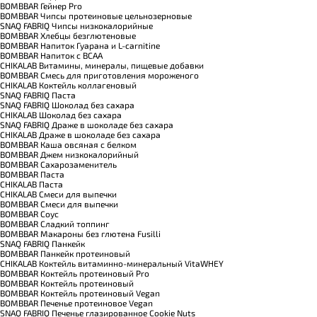
BOMBBAR Гейнер Pro
BOMBBAR Чипсы протеиновые цельнозерновые
SNAQ FABRIQ Чипсы низкокалорийные
BOMBBAR Хлебцы безглютеновые
BOMBBAR Напиток Гуарана и L-carnitine
BOMBBAR Напиток с BCAA
CHIKALAB Витамины, минералы, пищевые добавки
BOMBBAR Смесь для приготовления мороженого
CHIKALAB Коктейль коллагеновый
SNAQ FABRIQ Паста
SNAQ FABRIQ Шоколад без сахара
CHIKALAB Шоколад без сахара
SNAQ FABRIQ Драже в шоколаде без сахара
CHIKALAB Драже в шоколаде без сахара
BOMBBAR Каша овсяная с белком
BOMBBAR Джем низкокалорийный
BOMBBAR Сахарозаменитель
BOMBBAR Паста
CHIKALAB Паста
CHIKALAB Смеси для выпечки
BOMBBAR Смеси для выпечки
BOMBBAR Соус
BOMBBAR Сладкий топпинг
BOMBBAR Макароны без глютена Fusilli
SNAQ FABRIQ Панкейк
BOMBBAR Панкейк протеиновый
CHIKALAB Коктейль витаминно-минеральный VitaWHEY
BOMBBAR Коктейль протеиновый Pro
BOMBBAR Коктейль протеиновый
BOMBBAR Коктейль протеиновый Vegan
BOMBBAR Печенье протеиновое Vegan
SNAQ FABRIQ Печенье глазированное Cookie Nuts