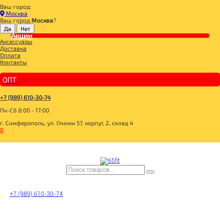
Ваш город:
Главная
Москва
ДЛЯ ЗДОРОВОГО ПИТАНИЯ
Ваш город
Москва
?
СУПЕРФУДЫ
МАСЛА
Акции
Аксессуары
DIAL-EXPORT 250мл. Масло Конопляное
Доставка
Оплата
Контакты
ОПТ
+7 (989) 610-30-74
Пн-Сб 8:00 - 17:00
г. Симферополь, ул. Глинки 57, корпус 2, склад 4
0
+7 (989) 610-30-74