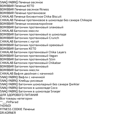
SNAQ FABRIQ Печенье овсяное
BOMBBAR Печенье KETO
BOMBBAR Печенье овсяное fitness
BOMBBAR Печенье протеиновое
CHIKALAB Печенье бисквитное Chika Biscuit
CHIKALAB Печенье протеиновое в шоколаде без сахара Chikapie
BOMBBAR Печенье низкокалорийное
BOMBBAR Батончик протеиновый злаковый
CHIKALAB Батончик-мюсли
BOMBBAR Батончик протеиновый в шоколаде
BOMBBAR Батончик протеиновый Crunch
CHIKALAB Батончик с нугой
BOMBBAR Батончик протеиновый ореховый
BOMBBAR Батончик KETO
CHIKALAB Батончик протеиновый Chika Layers
BOMBBAR Батончик протеиновый Vegan
BOMBBAR Батончик протеиновый Slim
CHIKALAB Батончик протеиновый Chikabar
BOMBBAR Батончик протеиновый
BOMBBAR Батончик-мюсли
CHIKALAB Вафля двойная с начинкой
SNAQ FABRIQ Вафли с начинкой
SNAQ FABRIQ Хлебцы рисовые
SNAQ FABRIQ Батончик шоколадный без сахара Qwikler
SNAQ FABRIQ Батончик в шоколаде Coco
SNAQ FABRIQ Батончик в шоколаде Snaqer
ДЛЯ ЗДОРОВОГО ПИТАНИЯ
Все товары категории
**___FitParad
14DI&DI
FITNESS COOKIE Печенье
DR.KORNER