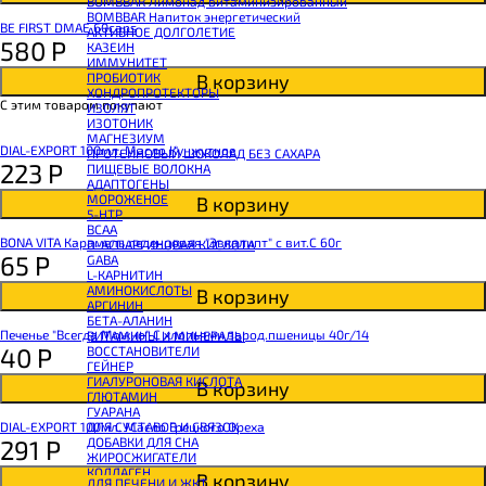
BOMBBAR Лимонад витаминизированный
BOMBBAR Напиток энергетический
BE FIRST DMAE 60caps
АКТИВНОЕ ДОЛГОЛЕТИЕ
580
Р
КАЗЕИН
ИММУНИТЕТ
В корзину
ПРОБИОТИК
ХОНДРОПРОТЕКТОРЫ
С этим товаром покупают
ИЗОЛЯТ
ИЗОТОНИК
МАГНЕЗИУМ
DIAL-EXPORT 100мл. Масло Кунжутное
ПРОТЕИНОВЫЙ ШОКОЛАД БЕЗ САХАРА
223
Р
ПИЩЕВЫЕ ВОЛОКНА
АДАПТОГЕНЫ
МОРОЖЕНОЕ
В корзину
5-HTP
BCAA
BONA VITA Карамель леденцовая "Эвкалипт" с вит.С 60г
D-АСПАРГИНОВАЯ КИСЛОТА
65
Р
GABA
L-КАРНИТИН
АМИНОКИСЛОТЫ
В корзину
АРГИНИН
БЕТА-АЛАНИН
Печенье "Всегда Можно" С хлопьями зарод.пшеницы 40г/14
ВИТАМИНЫ И МИНЕРАЛЫ
40
Р
ВОССТАНОВИТЕЛИ
ГЕЙНЕР
ГИАЛУРОНОВАЯ КИСЛОТА
В корзину
ГЛЮТАМИН
ГУАРАНА
DIAL-EXPORT 100мл. Масло Грецкого Ореха
ДЛЯ СУСТАВОВ И СВЯЗОК
291
Р
ДОБАВКИ ДЛЯ СНА
ЖИРОСЖИГАТЕЛИ
КОЛЛАГЕН
В корзину
ДЛЯ ПЕЧЕНИ И ЖКТ