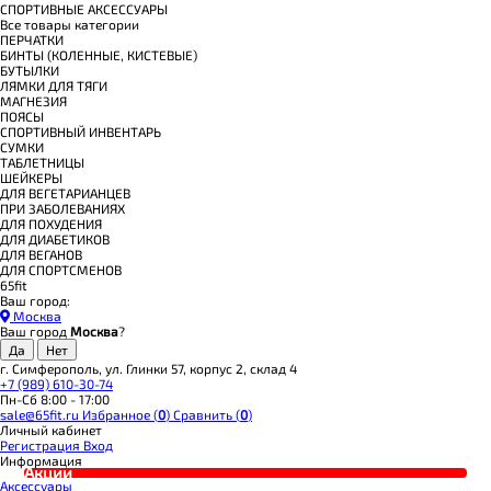
СПОРТИВНЫЕ АКСЕССУАРЫ
Все товары категории
ПЕРЧАТКИ
БИНТЫ (КОЛЕННЫЕ, КИСТЕВЫЕ)
БУТЫЛКИ
ЛЯМКИ ДЛЯ ТЯГИ
МАГНЕЗИЯ
ПОЯСЫ
СПОРТИВНЫЙ ИНВЕНТАРЬ
СУМКИ
ТАБЛЕТНИЦЫ
ШЕЙКЕРЫ
ДЛЯ ВЕГЕТАРИАНЦЕВ
ПРИ ЗАБОЛЕВАНИЯХ
ДЛЯ ПОХУДЕНИЯ
ДЛЯ ДИАБЕТИКОВ
ДЛЯ ВЕГАНОВ
ДЛЯ СПОРТСМЕНОВ
65fit
Ваш город:
Москва
Ваш город
Москва
?
г. Симферополь, ул. Глинки 57, корпус 2, склад 4
+7 (989) 610-30-74
Пн-Сб 8:00 - 17:00
sale@65fit.ru
Избранное (
0
)
Сравнить (
0
)
Личный кабинет
Регистрация
Вход
Информация
Акции
Аксессуары