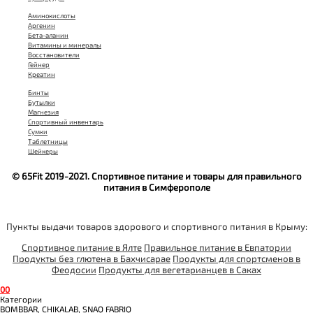
Аминокислоты
Аргенин
Бета-аланин
Витамины и минералы
Восстановители
Гейнер
Креатин
Бинты
Бутылки
Магнезия
Спортивный инвентарь
Сумки
Таблетницы
Шейкеры
© 65Fit 2019-2021. Спортивное питание и товары для правильного
питания в Симферополе
Пункты выдачи товаров здорового и спортивного питания в Крыму:
Спортивное питание в Ялте
Правильное питание в Евпатории
Продукты без глютена в Бахчисарае
Продукты для спортсменов в
Феодосии
Продукты для вегетарианцев в Саках
0
0
Категории
BOMBBAR, CHIKALAB, SNAQ FABRIQ