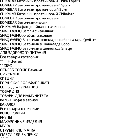
CHIKALAB Батончик протеиновый Chika Layers
BOMBBAR Батончик протеиновый Vegan
BOMBBAR Батончик протеиновый Slim
CHIKALAB Батончик протеиновый Chikabar
BOMBBAR Батончик протеиновый
BOMBBAR Батончик-мюсли
CHIKALAB Вафля двойная с начинкой
SNAQ FABRIQ Вафли с начинкой
SNAQ FABRIQ Хлебцы рисовые
SNAQ FABRIQ Батончик шоколадный без сахара Qwikler
SNAQ FABRIQ Батончик в шоколаде Coco
SNAQ FABRIQ Батончик в шоколаде Snaqer
ДЛЯ ЗДОРОВОГО ПИТАНИЯ
Все товары категории
**___FitParad
14DI&DI
FITNESS COOKIE Печенье
DR.KORNER
СПЕЦИИ
ВЕГАНСКИЕ ПОЛУФАБРИКАТЫ
СЫРЫ для ГУРМАНОВ
TОВАР ДНЯ
TОВАРЫ ДЛЯ ИММУНИТЕТА
КANGA, кофе в зернах
БАКАЛЕЯ
Все товары категории
КОНСЕРВАЦИЯ
КРУПЫ
МАКАРОННЫЕ ИЗДЕЛИЯ
МУКА
ОТРУБИ, КЛЕТЧАТКА
СМЕСИ ДЛЯ ВЫПЕЧКИ