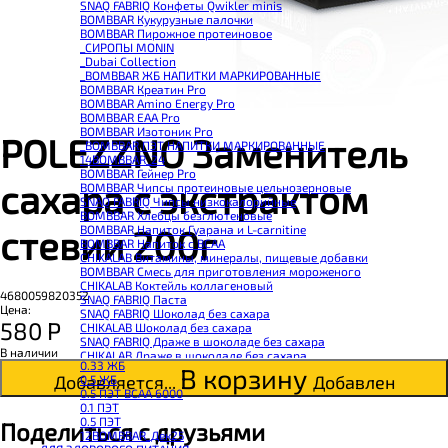
SNAQ FABRIQ Конфеты Qwikler minis
BOMBBAR Кукурузные палочки
BOMBBAR Пирожное протеиновое
_CИРОПЫ MONIN
_Dubai Collection
_BOMBBAR ЖБ НАПИТКИ МАРКИРОВАННЫЕ
BOMBBAR Креатин Pro
BOMBBAR Amino Energy Pro
BOMBBAR EAA Pro
BOMBBAR Изотоник Pro
POLEZZNO Заменитель
_BOMBBAR ПЭТ НАПИТКИ МАРКИРОВАННЫЕ
14BOMBBAR_24
BOMBBAR Гейнер Pro
сахара с экстрактом
BOMBBAR Чипсы протеиновые цельнозерновые
SNAQ FABRIQ Чипсы низкокалорийные
BOMBBAR Хлебцы безглютеновые
BOMBBAR Напиток Гуарана и L-carnitine
стевии 200г
BOMBBAR Напиток с BCAA
CHIKALAB Витамины, минералы, пищевые добавки
BOMBBAR Смесь для приготовления мороженого
CHIKALAB Коктейль коллагеновый
4680059820352
SNAQ FABRIQ Паста
Цена:
SNAQ FABRIQ Шоколад без сахара
580
Р
CHIKALAB Шоколад без сахара
SNAQ FABRIQ Драже в шоколаде без сахара
В наличии
CHIKALAB Драже в шоколаде без сахара
0.33 ЖБ
BOMBBAR Каша овсяная с белком
В корзину
Добавляется...
Добавлен
0.5 ЖБ
BOMBBAR Джем низкокалорийный
0.5 ПЭТ ВСАА 6000
BOMBBAR Сахарозаменитель
0.1 ПЭТ
BOMBBAR Паста
0.5 ПЭТ
Поделиться с друзьями
CHIKALAB Паста
12BOMBBAR_Дек25
CHIKALAB Смеси для выпечки