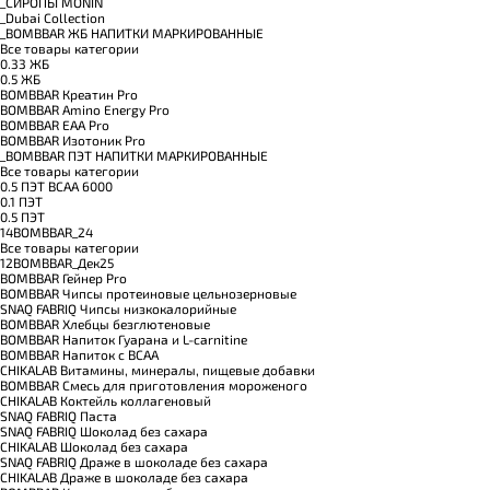
_CИРОПЫ MONIN
_Dubai Collection
_BOMBBAR ЖБ НАПИТКИ МАРКИРОВАННЫЕ
Все товары категории
0.33 ЖБ
0.5 ЖБ
BOMBBAR Креатин Pro
BOMBBAR Amino Energy Pro
BOMBBAR EAA Pro
BOMBBAR Изотоник Pro
_BOMBBAR ПЭТ НАПИТКИ МАРКИРОВАННЫЕ
Все товары категории
0.5 ПЭТ ВСАА 6000
0.1 ПЭТ
0.5 ПЭТ
14BOMBBAR_24
Все товары категории
12BOMBBAR_Дек25
BOMBBAR Гейнер Pro
BOMBBAR Чипсы протеиновые цельнозерновые
SNAQ FABRIQ Чипсы низкокалорийные
BOMBBAR Хлебцы безглютеновые
BOMBBAR Напиток Гуарана и L-carnitine
BOMBBAR Напиток с BCAA
CHIKALAB Витамины, минералы, пищевые добавки
BOMBBAR Смесь для приготовления мороженого
CHIKALAB Коктейль коллагеновый
SNAQ FABRIQ Паста
SNAQ FABRIQ Шоколад без сахара
CHIKALAB Шоколад без сахара
SNAQ FABRIQ Драже в шоколаде без сахара
CHIKALAB Драже в шоколаде без сахара