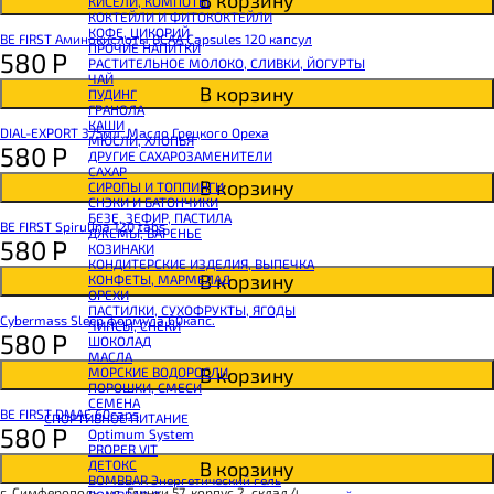
КИСЕЛИ, КОМПОТЫ
CHIKALAB Вафля двойная с начинкой
КОКТЕЙЛИ И ФИТОКОКТЕЙЛИ
SNAQ FABRIQ Вафли с начинкой
КОФЕ, ЦИКОРИЙ
SNAQ FABRIQ Хлебцы рисовые
BE FIRST Аминокислоты BCAA Capsules 120 капсул
ПРОЧИЕ НАПИТКИ
SNAQ FABRIQ Батончик шоколадный без сахара Qwikler
580
Р
РАСТИТЕЛЬНОЕ МОЛОКО, СЛИВКИ, ЙОГУРТЫ
SNAQ FABRIQ Батончик в шоколаде Coco
ЧАЙ
SNAQ FABRIQ Батончик в шоколаде Snaqer
В корзину
ПУДИНГ
ГРАНОЛА
КАШИ
DIAL-EXPORT 375мл. Масло Грецкого Ореха
МЮСЛИ, ХЛОПЬЯ
580
Р
ДРУГИЕ САХАРОЗАМЕНИТЕЛИ
САХАР
В корзину
СИРОПЫ И ТОППИНГИ
СНЭКИ И БАТОНЧИКИ
БЕЗЕ, ЗЕФИР, ПАСТИЛА
BE FIRST Spirulina 120 tabs
ДЖЕМЫ, ВАРЕНЬЕ
580
Р
КОЗИНАКИ
КОНДИТЕРСКИЕ ИЗДЕЛИЯ, ВЫПЕЧКА
В корзину
КОНФЕТЫ, МАРМЕЛАД
ОРЕХИ
ПАСТИЛКИ, СУХОФРУКТЫ, ЯГОДЫ
Cybermass Sleep формула 60капс.
ЧИПСЫ, СНЕКИ
580
Р
ШОКОЛАД
МАСЛА
В корзину
МОРСКИЕ ВОДОРОСЛИ
ПОРОШКИ, СМЕСИ
СЕМЕНА
BE FIRST DMAE 60caps
СПОРТИВНОЕ ПИТАНИЕ
580
Р
Optimum System
PROPER VIT
В корзину
ДЕТОКС
BOMBBAR Энергетический гель
г. Симферополь, ул. Глинки 57, корпус 2, склад 4