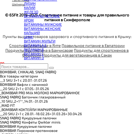
КОЭНЗИМ Q10
Таблетницы
ЛИЗИН
КРЕАТИН
Шейкеры
КАЛИЙ
ПОЛЕЗНЫЕ ЖИРЫ
ЖЕЛЕЗО
ПРОТЕИН
© 65Fit 2019-2021. Спортивное питание и товары для правильного
ВИТАМИНЫ ДЕТСКИЕ
ПРОТЕИНОВОЕ ПЕЧЕНЬЕ
питания в Симферополе
ХРОМ
ПРОТЕИНОВЫЕ БАТОНЧИКИ
ВИТАМИНЫ МУЖСКИЕ
ПРОТЕИНОВЫЕ КАШИ
ВИТАМИНЫ ЖЕНСКИЕ
ТЕСТОБУСТЕРЫ
КАЛЬЦИЙ
ЦИТРУЛЛИН МАЛАТ
Пункты выдачи товаров здорового и спортивного питания в Крыму:
ЦИНК
ПРЕДТРЕНИРОВОЧНЫЕ КОМПЛЕКСЫ
ВИТАМИН МУЛЬТИ
ЭНЕРГЕТИКИ И ЖИРОСЖИГАТЕЛИ#
Спортивное питание в Ялте
Правильное питание в Евпатории
ВИТАМИН A E
ВИТАМИН B
Продукты без глютена в Бахчисарае
Продукты для спортсменов в
ВИТАМИН C
Феодосии
Продукты для вегетарианцев в Саках
ВИТАМИН D
0
0
Категории
BOMBBAR, CHIKALAB, SNAQ FABRIQ
Все товары категории
__3 SKU 3+1 с 20.07.-31.07.26
BOMBBAR Вафли с начинкой
__20 SKU 2+1 с 07.05.-31.05.26
_BOMBBAR PRO Milk МОЛОКО МАРКИРОВАННОЕ
SNAQ FABRIQ Батончик глазированный
_10 SKU_2+1**_14.01.-31.01.26
_MAD FIT
_BOMBBAR КОКТЕЙЛИ МАРКИРОВАННЫЕ
__20 SKU 2+1 с 28.01.-18.02.26+31.03.26+30.04.26
SNAQ FABRIQ Кукурузные палочки
SNAQ FABRIQ Конфеты Qwikler minis
BOMBBAR Кукурузные палочки
BOMBBAR Пирожное протеиновое