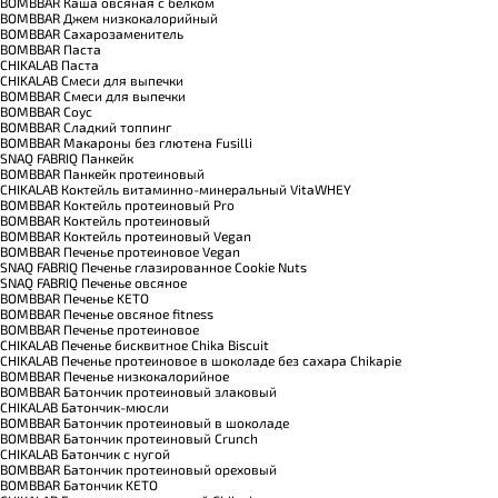
BOMBBAR Каша овсяная с белком
BOMBBAR Джем низкокалорийный
BOMBBAR Сахарозаменитель
BOMBBAR Паста
CHIKALAB Паста
CHIKALAB Смеси для выпечки
BOMBBAR Смеси для выпечки
BOMBBAR Соус
BOMBBAR Сладкий топпинг
BOMBBAR Макароны без глютена Fusilli
SNAQ FABRIQ Панкейк
BOMBBAR Панкейк протеиновый
CHIKALAB Коктейль витаминно-минеральный VitaWHEY
BOMBBAR Коктейль протеиновый Pro
BOMBBAR Коктейль протеиновый
BOMBBAR Коктейль протеиновый Vegan
BOMBBAR Печенье протеиновое Vegan
SNAQ FABRIQ Печенье глазированное Cookie Nuts
SNAQ FABRIQ Печенье овсяное
BOMBBAR Печенье KETO
BOMBBAR Печенье овсяное fitness
BOMBBAR Печенье протеиновое
CHIKALAB Печенье бисквитное Chika Biscuit
CHIKALAB Печенье протеиновое в шоколаде без сахара Chikapie
BOMBBAR Печенье низкокалорийное
BOMBBAR Батончик протеиновый злаковый
CHIKALAB Батончик-мюсли
BOMBBAR Батончик протеиновый в шоколаде
BOMBBAR Батончик протеиновый Crunch
CHIKALAB Батончик с нугой
BOMBBAR Батончик протеиновый ореховый
BOMBBAR Батончик KETO