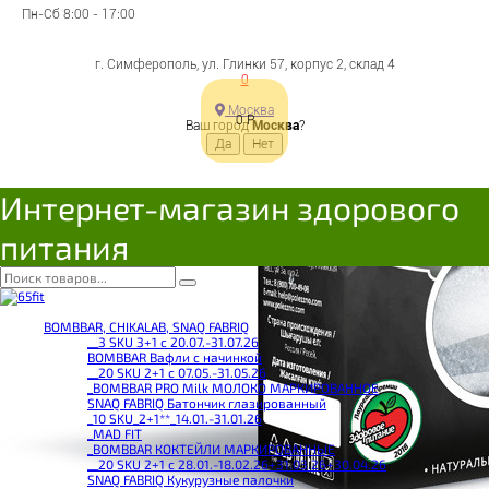
Пн-Сб 8:00 - 17:00
г. Симферополь, ул. Глинки 57, корпус 2, склад 4
0
Москва
0
Р
Ваш город
Москва
?
Интернет-магазин здорового
питания
BOMBBAR, CHIKALAB, SNAQ FABRIQ
__3 SKU 3+1 с 20.07.-31.07.26
BOMBBAR Вафли с начинкой
__20 SKU 2+1 с 07.05.-31.05.26
_BOMBBAR PRO Milk МОЛОКО МАРКИРОВАННОЕ
SNAQ FABRIQ Батончик глазированный
_10 SKU_2+1**_14.01.-31.01.26
_MAD FIT
_BOMBBAR КОКТЕЙЛИ МАРКИРОВАННЫЕ
__20 SKU 2+1 с 28.01.-18.02.26+31.03.26+30.04.26
SNAQ FABRIQ Кукурузные палочки