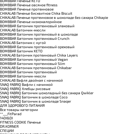
BOMBBAR Печенье KETO
BOMBBAR Печенье овсяное fitness
BOMBBAR Печенье протеиновое
CHIKALAB Печенье бисквитное Chika Biscuit
CHIKALAB Печенье протеиновое в шоколаде без сахара Chikapie
BOMBBAR Печенье низкокалорийное
BOMBBAR Батончик протеиновый злаковый
CHIKALAB Батончик-мюсли
BOMBBAR Батончик протеиновый в шоколаде
BOMBBAR Батончик протеиновый Crunch
CHIKALAB Батончик с нугой
BOMBBAR Батончик протеиновый ореховый
BOMBBAR Батончик KETO
CHIKALAB Батончик протеиновый Chika Layers
BOMBBAR Батончик протеиновый Vegan
BOMBBAR Батончик протеиновый Slim
CHIKALAB Батончик протеиновый Chikabar
BOMBBAR Батончик протеиновый
BOMBBAR Батончик-мюсли
CHIKALAB Вафля двойная с начинкой
SNAQ FABRIQ Вафли с начинкой
SNAQ FABRIQ Хлебцы рисовые
SNAQ FABRIQ Батончик шоколадный без сахара Qwikler
SNAQ FABRIQ Батончик в шоколаде Coco
SNAQ FABRIQ Батончик в шоколаде Snaqer
ДЛЯ ЗДОРОВОГО ПИТАНИЯ
Все товары категории
**___FitParad
14DI&DI
FITNESS COOKIE Печенье
DR.KORNER
СПЕЦИИ