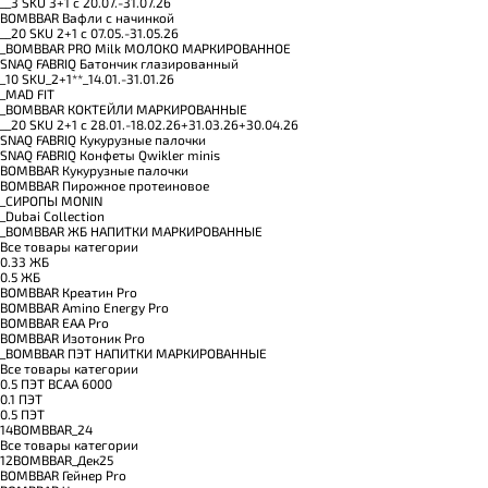
__3 SKU 3+1 с 20.07.-31.07.26
BOMBBAR Вафли с начинкой
__20 SKU 2+1 с 07.05.-31.05.26
_BOMBBAR PRO Milk МОЛОКО МАРКИРОВАННОЕ
SNAQ FABRIQ Батончик глазированный
_10 SKU_2+1**_14.01.-31.01.26
_MAD FIT
_BOMBBAR КОКТЕЙЛИ МАРКИРОВАННЫЕ
__20 SKU 2+1 с 28.01.-18.02.26+31.03.26+30.04.26
SNAQ FABRIQ Кукурузные палочки
SNAQ FABRIQ Конфеты Qwikler minis
BOMBBAR Кукурузные палочки
BOMBBAR Пирожное протеиновое
_CИРОПЫ MONIN
_Dubai Collection
_BOMBBAR ЖБ НАПИТКИ МАРКИРОВАННЫЕ
Все товары категории
0.33 ЖБ
0.5 ЖБ
BOMBBAR Креатин Pro
BOMBBAR Amino Energy Pro
BOMBBAR EAA Pro
BOMBBAR Изотоник Pro
_BOMBBAR ПЭТ НАПИТКИ МАРКИРОВАННЫЕ
Все товары категории
0.5 ПЭТ ВСАА 6000
0.1 ПЭТ
0.5 ПЭТ
14BOMBBAR_24
Все товары категории
12BOMBBAR_Дек25
BOMBBAR Гейнер Pro