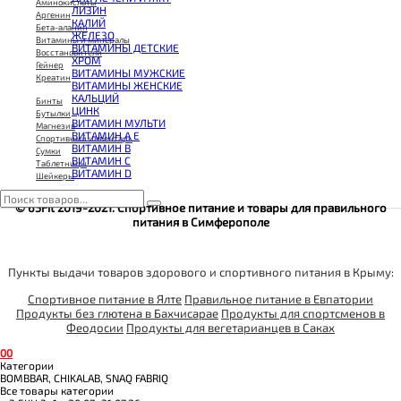
КОЭНЗИМ Q10
Аминокислоты
ЛИЗИН
КРЕАТИН
Аргенин
КАЛИЙ
ПОЛЕЗНЫЕ ЖИРЫ
Бета-аланин
ЖЕЛЕЗО
ПРОТЕИН
Витамины и минералы
ВИТАМИНЫ ДЕТСКИЕ
ПРОТЕИНОВОЕ ПЕЧЕНЬЕ
Восстановители
ХРОМ
ПРОТЕИНОВЫЕ БАТОНЧИКИ
Гейнер
ВИТАМИНЫ МУЖСКИЕ
ПРОТЕИНОВЫЕ КАШИ
Креатин
ВИТАМИНЫ ЖЕНСКИЕ
ТЕСТОБУСТЕРЫ
КАЛЬЦИЙ
ЦИТРУЛЛИН МАЛАТ
Бинты
ЦИНК
ПРЕДТРЕНИРОВОЧНЫЕ КОМПЛЕКСЫ
Бутылки
ВИТАМИН МУЛЬТИ
ЭНЕРГЕТИКИ И ЖИРОСЖИГАТЕЛИ#
Магнезия
ВИТАМИН A E
Спортивный инвентарь
ВИТАМИН B
Сумки
ВИТАМИН C
Таблетницы
ВИТАМИН D
Шейкеры
© 65Fit 2019-2021. Спортивное питание и товары для правильного
питания в Симферополе
Пункты выдачи товаров здорового и спортивного питания в Крыму:
Спортивное питание в Ялте
Правильное питание в Евпатории
Продукты без глютена в Бахчисарае
Продукты для спортсменов в
Феодосии
Продукты для вегетарианцев в Саках
0
0
Категории
BOMBBAR, CHIKALAB, SNAQ FABRIQ
Все товары категории