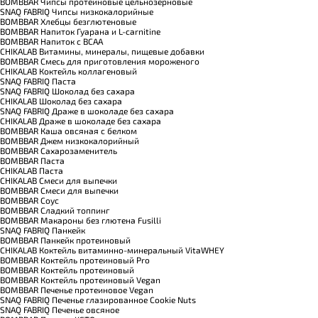
BOMBBAR Чипсы протеиновые цельнозерновые
SNAQ FABRIQ Чипсы низкокалорийные
BOMBBAR Хлебцы безглютеновые
BOMBBAR Напиток Гуарана и L-carnitine
BOMBBAR Напиток с BCAA
CHIKALAB Витамины, минералы, пищевые добавки
BOMBBAR Смесь для приготовления мороженого
CHIKALAB Коктейль коллагеновый
SNAQ FABRIQ Паста
SNAQ FABRIQ Шоколад без сахара
CHIKALAB Шоколад без сахара
SNAQ FABRIQ Драже в шоколаде без сахара
CHIKALAB Драже в шоколаде без сахара
BOMBBAR Каша овсяная с белком
BOMBBAR Джем низкокалорийный
BOMBBAR Сахарозаменитель
BOMBBAR Паста
CHIKALAB Паста
CHIKALAB Смеси для выпечки
BOMBBAR Смеси для выпечки
BOMBBAR Соус
BOMBBAR Сладкий топпинг
BOMBBAR Макароны без глютена Fusilli
SNAQ FABRIQ Панкейк
BOMBBAR Панкейк протеиновый
CHIKALAB Коктейль витаминно-минеральный VitaWHEY
BOMBBAR Коктейль протеиновый Pro
BOMBBAR Коктейль протеиновый
BOMBBAR Коктейль протеиновый Vegan
BOMBBAR Печенье протеиновое Vegan
SNAQ FABRIQ Печенье глазированное Cookie Nuts
SNAQ FABRIQ Печенье овсяное