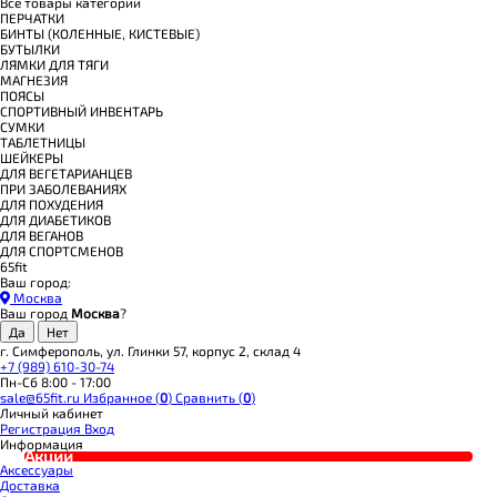
Все товары категории
ПЕРЧАТКИ
БИНТЫ (КОЛЕННЫЕ, КИСТЕВЫЕ)
БУТЫЛКИ
ЛЯМКИ ДЛЯ ТЯГИ
МАГНЕЗИЯ
ПОЯСЫ
СПОРТИВНЫЙ ИНВЕНТАРЬ
СУМКИ
ТАБЛЕТНИЦЫ
ШЕЙКЕРЫ
ДЛЯ ВЕГЕТАРИАНЦЕВ
ПРИ ЗАБОЛЕВАНИЯХ
ДЛЯ ПОХУДЕНИЯ
ДЛЯ ДИАБЕТИКОВ
ДЛЯ ВЕГАНОВ
ДЛЯ СПОРТСМЕНОВ
65fit
Ваш город:
Москва
Ваш город
Москва
?
г. Симферополь, ул. Глинки 57, корпус 2, склад 4
+7 (989) 610-30-74
Пн-Сб 8:00 - 17:00
sale@65fit.ru
Избранное (
0
)
Сравнить (
0
)
Личный кабинет
Регистрация
Вход
Информация
Акции
Аксессуары
Доставка