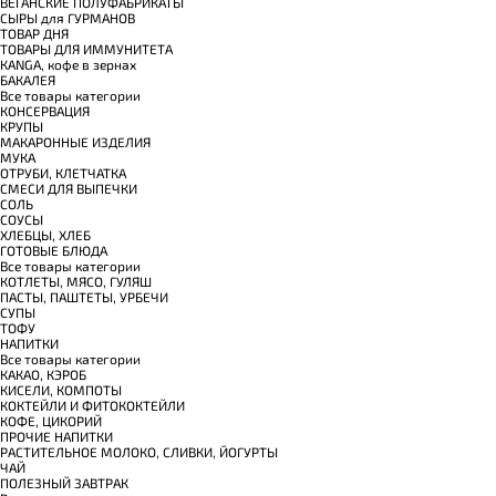
ВЕГАНСКИЕ ПОЛУФАБРИКАТЫ
СЫРЫ для ГУРМАНОВ
TОВАР ДНЯ
TОВАРЫ ДЛЯ ИММУНИТЕТА
КANGA, кофе в зернах
БАКАЛЕЯ
Все товары категории
КОНСЕРВАЦИЯ
КРУПЫ
МАКАРОННЫЕ ИЗДЕЛИЯ
МУКА
ОТРУБИ, КЛЕТЧАТКА
СМЕСИ ДЛЯ ВЫПЕЧКИ
СОЛЬ
СОУСЫ
ХЛЕБЦЫ, ХЛЕБ
ГОТОВЫЕ БЛЮДА
Все товары категории
КОТЛЕТЫ, МЯСО, ГУЛЯШ
ПАСТЫ, ПАШТЕТЫ, УРБЕЧИ
СУПЫ
ТОФУ
НАПИТКИ
Все товары категории
КАКАО, КЭРОБ
КИСЕЛИ, КОМПОТЫ
КОКТЕЙЛИ И ФИТОКОКТЕЙЛИ
КОФЕ, ЦИКОРИЙ
ПРОЧИЕ НАПИТКИ
РАСТИТЕЛЬНОЕ МОЛОКО, СЛИВКИ, ЙОГУРТЫ
ЧАЙ
ПОЛЕЗНЫЙ ЗАВТРАК