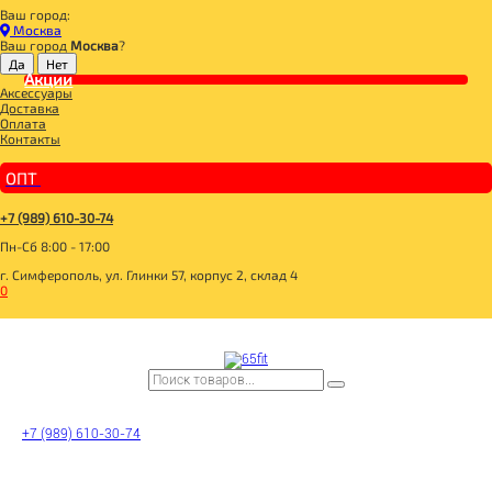
Ваш город:
Главная
Москва
ДЛЯ ЗДОРОВОГО ПИТАНИЯ
Ваш город
Москва
?
СУПЕРФУДЫ
МАСЛА
Акции
Аксессуары
Масло облепиховое 250мл, Dial-Export
Доставка
Оплата
Контакты
ОПТ
+7 (989) 610-30-74
Пн-Сб 8:00 - 17:00
г. Симферополь, ул. Глинки 57, корпус 2, склад 4
0
+7 (989) 610-30-74