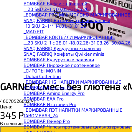
BOMBBAR Вафли с начинкой
__20 SKU 2+1 с 07.05.-31.05.26
_BOMBBAR PRO Milk МОЛОКО МАРКИРОВАННОЕ
SNAQ FABRIQ Батончик глазированный
_10 SKU_2+1**_14.01.-31.01.26
_MAD FIT
_BOMBBAR КОКТЕЙЛИ МАРКИРОВАННЫЕ
__20 SKU 2+1 с 28.01.-18.02.26+31.03.26+30.04.26
SNAQ FABRIQ Кукурузные палочки
SNAQ FABRIQ Конфеты Qwikler minis
BOMBBAR Кукурузные палочки
BOMBBAR Пирожное протеиновое
_CИРОПЫ MONIN
_Dubai Collection
_BOMBBAR ЖБ НАПИТКИ МАРКИРОВАННЫЕ
GARNEC Смесь без глютена «
BOMBBAR Креатин Pro
BOMBBAR Amino Energy Pro
BOMBBAR EAA Pro
4607052663274
BOMBBAR Изотоник Pro
Цена:
_BOMBBAR ПЭТ НАПИТКИ МАРКИРОВАННЫЕ
345
Р
14BOMBBAR_24
BOMBBAR Гейнер Pro
В наличии
BOMBBAR Чипсы протеиновые цельнозерновые