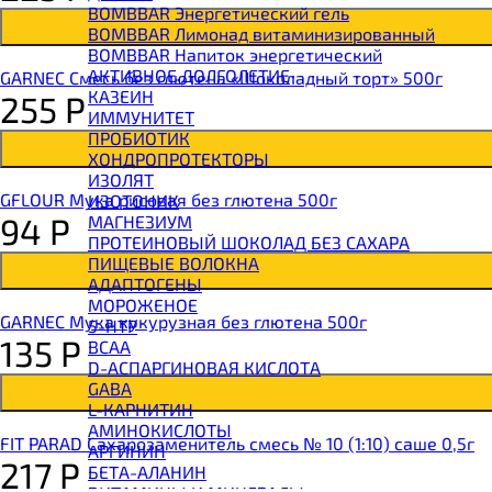
BOMBBAR Энергетический гель
BOMBBAR Лимонад витаминизированный
BOMBBAR Напиток энергетический
АКТИВНОЕ ДОЛГОЛЕТИЕ
GARNEC Смесь без глютена «Шоколадный торт» 500г
КАЗЕИН
255
Р
ИММУНИТЕТ
ПРОБИОТИК
ХОНДРОПРОТЕКТОРЫ
ИЗОЛЯТ
GFLOUR Мука рисовая без глютена 500г
ИЗОТОНИК
94
Р
МАГНЕЗИУМ
ПРОТЕИНОВЫЙ ШОКОЛАД БЕЗ САХАРА
ПИЩЕВЫЕ ВОЛОКНА
АДАПТОГЕНЫ
МОРОЖЕНОЕ
GARNEC Мука кукурузная без глютена 500г
5-HTP
135
Р
BCAA
D-АСПАРГИНОВАЯ КИСЛОТА
GABA
L-КАРНИТИН
АМИНОКИСЛОТЫ
FIT PARAD Сахарозаменитель смесь № 10 (1:10) саше 0,5г
АРГИНИН
217
Р
БЕТА-АЛАНИН