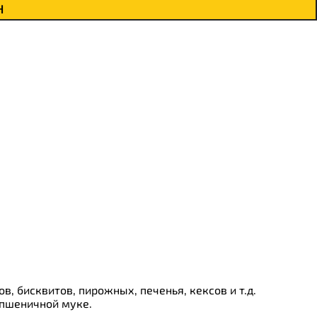
н
 бисквитов, пирожных, печенья, кексов и т.д.
 пшеничной муке.