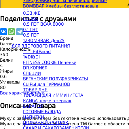
SNAQ FABRIQ Чипсы низкокалорийные
BOMBBAR Хлебцы безглютеновые
BOMBBAR Напиток Гуарана и L-carnitine
0.33 ЖБ
BOMBBAR Напиток с BCAA
Поделиться с друзьями
0.5 ЖБ
CHIKALAB Витамины, минералы, пищевые добав
0.5 ПЭТ ВСАА 6000
BOMBBAR Смесь для приготовления мороженог
0.1 ПЭТ
CHIKALAB Коктейль коллагеновый
0.5 ПЭТ
Бренд
SNAQ FABRIQ Паста
12BOMBBAR_Дек25
Garnec
SNAQ FABRIQ Шоколад без сахара
ДЛЯ ЗДОРОВОГО ПИТАНИЯ
Калорийность
CHIKALAB Шоколад без сахара
**___FitParad
340
SNAQ FABRIQ Драже в шоколаде без сахара
14DI&DI
Белки
CHIKALAB Драже в шоколаде без сахара
FITNESS COOKIE Печенье
4
BOMBBAR Каша овсяная с белком
DR.KORNER
Жиры
BOMBBAR Джем низкокалорийный
СПЕЦИИ
0.6
BOMBBAR Сахарозаменитель
ВЕГАНСКИЕ ПОЛУФАБРИКАТЫ
Углеводы
BOMBBAR Паста
СЫРЫ для ГУРМАНОВ
80
CHIKALAB Паста
TОВАР ДНЯ
Все характеристики
CHIKALAB Смеси для выпечки
TОВАРЫ ДЛЯ ИММУНИТЕТА
BOMBBAR Смеси для выпечки
КANGA, кофе в зернах
Описание Товара
BOMBBAR Соус
БАКАЛЕЯ
BOMBBAR Сладкий топпинг
ГОТОВЫЕ БЛЮДА
BOMBBAR Макароны без глютена Fusilli
НАПИТКИ
Муку с разрыхлителем без глютена можно использовать дл
SNAQ FABRIQ Панкейк
ПОЛЕЗНЫЙ ЗАВТРАК
Мука с разрыхлителем без глютена ТМ Garnec в области
BOMBBAR Панкейк протеиновый
САХАР И САХАРОЗАМЕНИТЕЛИ
-->