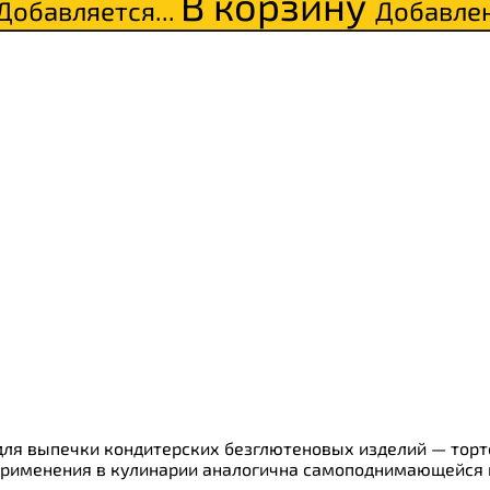
В корзину
Добавляется...
Добавле
ки
о
я выпечки кондитерских безглютеновых изделий — тортов,
 применения в кулинарии аналогична самоподнимающейся