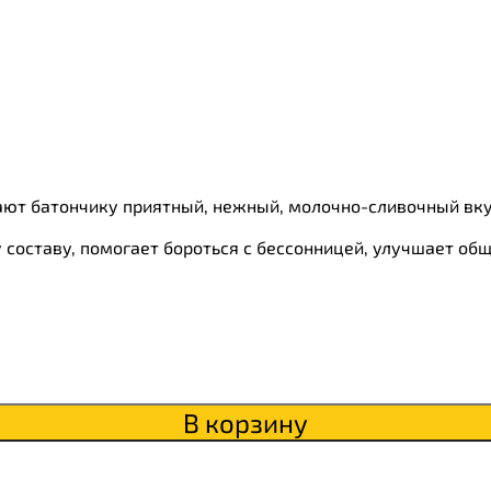
ки
о
ают батончику приятный, нежный, молочно-сливочный вку
составу, помогает бороться с бессонницей, улучшает общ
В корзину