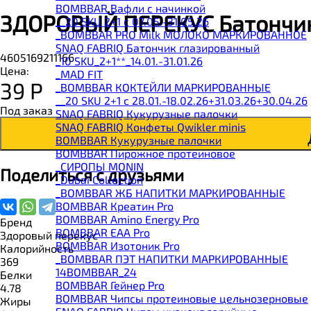
BOMBBAR Вафли с начинкой
ЗДОРОВЫЙ ПЕРЕКУС Батончик
__20 SKU 2+1 с 07.05.-31.05.26
_BOMBBAR PRO Milk МОЛОКО МАРКИРОВАННОЕ
SNAQ FABRIQ Батончик глазированный
4605169211166
_10 SKU_2+1**_14.01.-31.01.26
Цена:
_MAD FIT
39
Р
_BOMBBAR КОКТЕЙЛИ МАРКИРОВАННЫЕ
__20 SKU 2+1 с 28.01.-18.02.26+31.03.26+30.04.26
Под заказ
SNAQ FABRIQ Кукурузные палочки
SNAQ FABRIQ Конфеты Qwikler minis
BOMBBAR Кукурузные палочки
BOMBBAR Пирожное протеиновое
_CИРОПЫ MONIN
Поделиться с друзьями
_Dubai Collection
_BOMBBAR ЖБ НАПИТКИ МАРКИРОВАННЫЕ
BOMBBAR Креатин Pro
BOMBBAR Amino Energy Pro
Бренд
BOMBBAR EAA Pro
Здоровый перекус
BOMBBAR Изотоник Pro
Калорийность
_BOMBBAR ПЭТ НАПИТКИ МАРКИРОВАННЫЕ
369
14BOMBBAR_24
Белки
BOMBBAR Гейнер Pro
4.78
BOMBBAR Чипсы протеиновые цельнозерновые
Жиры