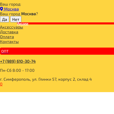
Ваш город:
Главная
Москва
ДЛЯ ЗДОРОВОГО ПИТАНИЯ
Ваш город
Москва
?
СЛАДОСТИ И СНЕКИ
СНЭКИ И БАТОНЧИКИ
Акции
Аксессуары
ЗДОРОВЫЙ ПЕРЕКУС Батончик-мюсли со сливками 55г
Доставка
Оплата
Контакты
ОПТ
+7 (989) 610-30-74
Пн-Сб 8:00 - 17:00
г. Симферополь, ул. Глинки 57, корпус 2, склад 4
0