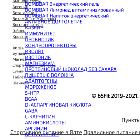
Аминокислоты
BOMBBAR Энергетический гель
Аргенин
BOMBBAR Лимонад витаминизированный
Бета-аланин
BOMBBAR Напиток энергетический
Витамины и минералы
АКТИВНОЕ ДОЛГОЛЕТИЕ
Восстановители
КАЗЕИН
Гейнер
ИММУНИТЕТ
Креатин
ПРОБИОТИК
ХОНДРОПРОТЕКТОРЫ
Бинты
ИЗОЛЯТ
Бутылки
ИЗОТОНИК
Магнезия
МАГНЕЗИУМ
Спортивный инвентарь
ПРОТЕИНОВЫЙ ШОКОЛАД БЕЗ САХАРА
Сумки
ПИЩЕВЫЕ ВОЛОКНА
Таблетницы
АДАПТОГЕНЫ
Шейкеры
МОРОЖЕНОЕ
5-HTP
© 65Fit 2019-2021
BCAA
D-АСПАРГИНОВАЯ КИСЛОТА
GABA
L-КАРНИТИН
Пункты
АМИНОКИСЛОТЫ
АРГИНИН
Спортивное питание в Ялте
Правильное питание 
БЕТА-АЛАНИН