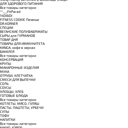
ДЛЯ ЗДОРОВОГО ПИТАНИЯ
Все товары категории
**___FitParad
14DI&DI
FITNESS COOKIE Печенье
DR.KORNER
СПЕЦИИ
ВЕГАНСКИЕ ПОЛУФАБРИКАТЫ
СЫРЫ для ГУРМАНОВ
TОВАР ДНЯ
TОВАРЫ ДЛЯ ИММУНИТЕТА
КANGA, кофе в зернах
БАКАЛЕЯ
Все товары категории
КОНСЕРВАЦИЯ
КРУПЫ
МАКАРОННЫЕ ИЗДЕЛИЯ
МУКА
ОТРУБИ, КЛЕТЧАТКА
СМЕСИ ДЛЯ ВЫПЕЧКИ
СОЛЬ
СОУСЫ
ХЛЕБЦЫ, ХЛЕБ
ГОТОВЫЕ БЛЮДА
Все товары категории
КОТЛЕТЫ, МЯСО, ГУЛЯШ
ПАСТЫ, ПАШТЕТЫ, УРБЕЧИ
СУПЫ
ТОФУ
НАПИТКИ
Все товары категории
КАКАО, КЭРОБ