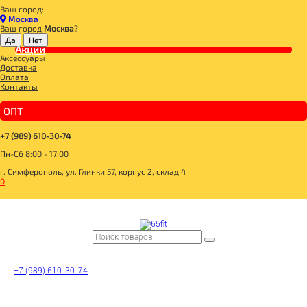
Ваш город:
Главная
Москва
СПОРТИВНОЕ ПИТАНИЕ
Ваш город
Москва
?
ВИТАМИНЫ И МИНЕРАЛЫ
ВИТАМИНЫ МУЖСКИЕ
Акции
Аксессуары
Optimum Nutrition Витамины Opti-Men 150 таблеток
Доставка
Оплата
Контакты
ОПТ
+7 (989) 610-30-74
Пн-Сб 8:00 - 17:00
г. Симферополь, ул. Глинки 57, корпус 2, склад 4
0
+7 (989) 610-30-74