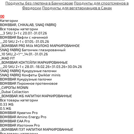
Продукты без глютена в Бахчисарае
Продукты для спортсменов в
Феодосии
Продукты для вегетарианцев в Саках
0
0
Категории
BOMBBAR, CHIKALAB, SNAQ FABRIQ
Все товары категории
__3 SKU 3+1 с 20.07.-31.07.26
BOMBBAR Вафли с начинкой
__20 SKU 2+1 с 07.05.-31.05.26
_BOMBBAR PRO Milk МОЛОКО МАРКИРОВАННОЕ
SNAQ FABRIQ Батончик глазированный
_10 SKU_2+1**_14.01.-31.01.26
_MAD FIT
_BOMBBAR КОКТЕЙЛИ МАРКИРОВАННЫЕ
__20 SKU 2+1 с 28.01.-18.02.26+31.03.26+30.04.26
SNAQ FABRIQ Кукурузные палочки
SNAQ FABRIQ Конфеты Qwikler minis
BOMBBAR Кукурузные палочки
BOMBBAR Пирожное протеиновое
_CИРОПЫ MONIN
_Dubai Collection
_BOMBBAR ЖБ НАПИТКИ МАРКИРОВАННЫЕ
Все товары категории
0.33 ЖБ
0.5 ЖБ
BOMBBAR Креатин Pro
BOMBBAR Amino Energy Pro
BOMBBAR EAA Pro
BOMBBAR Изотоник Pro
_BOMBBAR ПЭТ НАПИТКИ МАРКИРОВАННЫЕ
Все товары категории