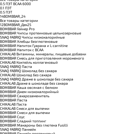
0.5 ПЭТ ВСАА 6000
0.1 ПЭТ
0.5 ПЭТ
14BOMBBAR_24
Все товары категории
12BOMBBAR_Дек25
BOMBBAR Гейнер Pro
BOMBBAR Чипсы протеиновые цельнозерновые
SNAQ FABRIQ Чипсы низкокалорийные
BOMBBAR Хлебцы безглютеновые
BOMBBAR Напиток Гуарана и L-carnitine
BOMBBAR Напиток с BCAA
CHIKALAB Витамины, минералы, пищевые добавки
BOMBBAR Смесь для приготовления мороженого
CHIKALAB Коктейль коллагеновый
SNAQ FABRIQ Паста
SNAQ FABRIQ Шоколад без сахара
CHIKALAB Шоколад без сахара
SNAQ FABRIQ Драже в шоколаде без сахара
CHIKALAB Драже в шоколаде без сахара
BOMBBAR Каша овсяная с белком
BOMBBAR Джем низкокалорийный
BOMBBAR Сахарозаменитель
BOMBBAR Паста
CHIKALAB Паста
CHIKALAB Смеси для выпечки
BOMBBAR Смеси для выпечки
BOMBBAR Соус
BOMBBAR Сладкий топпинг
BOMBBAR Макароны без глютена Fusilli
SNAQ FABRIQ Панкейк
BOMBBAR Панкейк протеиновый