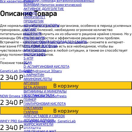
BOMBBAR Лимонад витаминизированный
Все характеристики
BOMBBAR Напиток энергетический
АКТИВНОЕ ДОЛГОЛЕТИЕ
Описание Товара
КАЗЕИН
ИММУНИТЕТ
ПРОБИОТИК
ХОНДРОПРОТЕКТОРЫ
Для нормальной работы мужского организма, особенно в период усиленных
ИЗОЛЯТ
тренировок, диет или болезней, необходимо огромное количество
ИЗОТОНИК
питательных веществ. Получить их из обычного рациона крайне сложно. Но у
МАГНЕЗИУМ
команды ON есть более простое и эффективное решение этих проблем.
ПРОТЕИНОВЫЙ ШОКОЛАД БЕЗ САХАРА
Встречайте – комплекс Opti-Men, купить который вы сможете в интернет-
ПИЩЕВЫЕ ВОЛОКНА
магазине FITNESS FORMULA. В нем есть все необходимое, чтобы вы
АДАПТОГЕНЫ
чувствовали себя превосходно в любой ситуации, а также он способствует
МОРОЖЕНОЕ
ряду положительных эффектов.
5-HTP
-->
BCAA
Похожие товары
D-АСПАРГИНОВАЯ КИСЛОТА
GABA
GeneticLab Oxygen Hydroxycut 30serv
L-КАРНИТИН
2 340
Р
АМИНОКИСЛОТЫ
АРГИНИН
В корзину
БЕТА-АЛАНИН
ВИТАМИНЫ И МИНЕРАЛЫ
ВОССТАНОВИТЕЛИ
NOW Omega 3-6-9 1000 mg 250 Softgels
ГЕЙНЕР
2 340
Р
ГИАЛУРОНОВАЯ КИСЛОТА
ГЛЮТАМИН
В корзину
ГУАРАНА
ДЛЯ СУСТАВОВ И СВЯЗОК
ДОБАВКИ ДЛЯ СНА
WHEY PRO банан-клубника 1000g, GeneticLab
ЖИРОСЖИГАТЕЛИ
2 340
Р
КОЛЛАГЕН
ДЛЯ ПЕЧЕНИ И ЖКТ