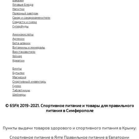
Бакалея
Готовые блюда
Напитки
Полезный завтрак
Сахар и сахарозаменители
Сладости и снеки
Суперфуды
Аминокислоты
Аргенин
Бета-аланин
Витамины и минералы
Восстановители
Гейнер
Креатин
Бинты
Бутылки
Магнезия
Спортивный инвентарь
Сумки
Таблетницы
Шейкеры
© 65Fit 2019-2021. Спортивное питание и товары для правильного
питания в Симферополе
Пункты выдачи товаров здорового и спортивного питания в Крыму:
Спортивное питание в Ялте
Правильное питание в Евпатории