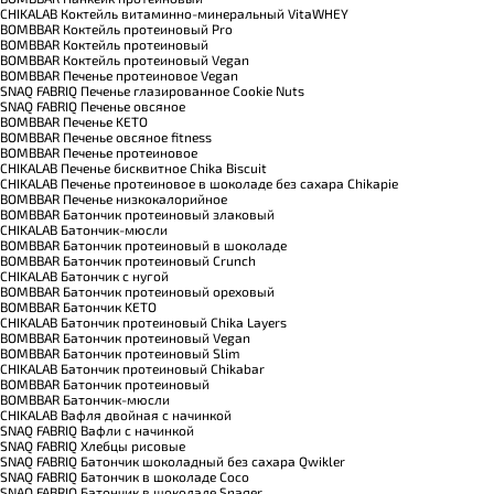
CHIKALAB Коктейль витаминно-минеральный VitaWHEY
BOMBBAR Коктейль протеиновый Pro
BOMBBAR Коктейль протеиновый
BOMBBAR Коктейль протеиновый Vegan
BOMBBAR Печенье протеиновое Vegan
SNAQ FABRIQ Печенье глазированное Cookie Nuts
SNAQ FABRIQ Печенье овсяное
BOMBBAR Печенье KETO
BOMBBAR Печенье овсяное fitness
BOMBBAR Печенье протеиновое
CHIKALAB Печенье бисквитное Chika Biscuit
CHIKALAB Печенье протеиновое в шоколаде без сахара Chikapie
BOMBBAR Печенье низкокалорийное
BOMBBAR Батончик протеиновый злаковый
CHIKALAB Батончик-мюсли
BOMBBAR Батончик протеиновый в шоколаде
BOMBBAR Батончик протеиновый Crunch
CHIKALAB Батончик с нугой
BOMBBAR Батончик протеиновый ореховый
BOMBBAR Батончик KETO
CHIKALAB Батончик протеиновый Chika Layers
BOMBBAR Батончик протеиновый Vegan
BOMBBAR Батончик протеиновый Slim
CHIKALAB Батончик протеиновый Chikabar
BOMBBAR Батончик протеиновый
BOMBBAR Батончик-мюсли
CHIKALAB Вафля двойная с начинкой
SNAQ FABRIQ Вафли с начинкой
SNAQ FABRIQ Хлебцы рисовые
SNAQ FABRIQ Батончик шоколадный без сахара Qwikler
SNAQ FABRIQ Батончик в шоколаде Coco
SNAQ FABRIQ Батончик в шоколаде Snaqer