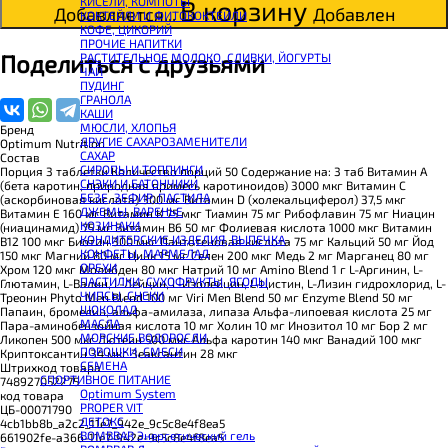
КИСЕЛИ, КОМПОТЫ
В корзину
CHIKALAB Вафля двойная с начинкой
Добавляется...
Добавлен
КОКТЕЙЛИ И ФИТОКОКТЕЙЛИ
SNAQ FABRIQ Вафли с начинкой
КОФЕ, ЦИКОРИЙ
SNAQ FABRIQ Хлебцы рисовые
ПРОЧИЕ НАПИТКИ
SNAQ FABRIQ Батончик шоколадный без сахара Qwikler
Поделиться с друзьями
РАСТИТЕЛЬНОЕ МОЛОКО, СЛИВКИ, ЙОГУРТЫ
SNAQ FABRIQ Батончик в шоколаде Coco
ЧАЙ
SNAQ FABRIQ Батончик в шоколаде Snaqer
ПУДИНГ
ГРАНОЛА
КАШИ
МЮСЛИ, ХЛОПЬЯ
Бренд
ДРУГИЕ САХАРОЗАМЕНИТЕЛИ
Optimum Nutrition
САХАР
Состав
СИРОПЫ И ТОППИНГИ
Порция 3 таблетки Количество порций 50 Содержание на: 3 таб Витамин А
СНЭКИ И БАТОНЧИКИ
(бета каротин, природная примесь каротиноидов) 3000 мкг Витамин С
БЕЗЕ, ЗЕФИР, ПАСТИЛА
(аскорбиновая кислота) 300 мг Витамин D (холекальциферол) 37,5 мкг
ДЖЕМЫ, ВАРЕНЬЕ
Витамин E 160 мг Витамин К 75 мкг Тиамин 75 мг Рибофлавин 75 мг Ниацин
КОЗИНАКИ
(ниацинамид) 75 мг Витамин B6 50 мг Фолиевая кислота 1000 мкг Витамин
КОНДИТЕРСКИЕ ИЗДЕЛИЯ, ВЫПЕЧКА
B12 100 мкг Биотин 300 мкг Пантотеновая кислота 75 мг Кальций 50 мг Йод
КОНФЕТЫ, МАРМЕЛАД
150 мкг Магний 80 мг Цинк 15 мг Селен 200 мкг Медь 2 мг Марганец 80 мг
ОРЕХИ
Хром 120 мкг Молибден 80 мкг Натрий 10 мг Amino Blend 1 г L-Аргинин, L-
ПАСТИЛКИ, СУХОФРУКТЫ, ЯГОДЫ
Глютамин, L-Валин, L-Лейцин, L-Изолейцин, L-Цистин, L-Лизин гидрохлорид, L-
ЧИПСЫ, СНЕКИ
Треонин Phyto Men Blend 100 мг Viri Men Blend 50 мг Enzyme Blend 50 мг
ШОКОЛАД
Папаин, бромелин, альфа-амилаза, липаза Альфа-липоевая кислота 25 мг
МАСЛА
Пара-аминобензойная кислота 10 мг Холин 10 мг Инозитол 10 мг Бор 2 мг
МОРСКИЕ ВОДОРОСЛИ
Ликопен 500 мкг Лютеин 500 мкг Альфа каротин 140 мкг Ванадий 100 мкг
ПОРОШКИ, СМЕСИ
Криптоксантин 34 мкг Зеаксантин 28 мкг
СЕМЕНА
Штрихкод товара
СПОРТИВНОЕ ПИТАНИЕ
748927052275
Optimum System
код товара
PROPER VIT
ЦБ-00071790
ДЕТОКС
4cb1bb8b_a2c2_11e7_942e_9c5c8e4f8ea5
BOMBBAR Энергетический гель
661902fe-a366-11e7-942e-9c5c8e4f8ea5