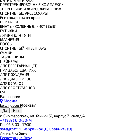
ПРЕДТРЕНИРОВОЧНЫЕ КОМПЛЕКСЫ
ЭНЕРГЕТИКИ И ЖИРОСЖИГАТЕЛИ#
СПОРТИВНЫЕ АКСЕССУАРЫ
Все товары категории
ПЕРЧАТКИ
БИНТЫ (КОЛЕННЫЕ, КИСТЕВЫЕ)
БУТЫЛКИ
ЛЯМКИ ДЛЯ ТЯГИ
МАГНЕЗИЯ
ПОЯСЫ
СПОРТИВНЫЙ ИНВЕНТАРЬ
СУМКИ
ТАБЛЕТНИЦЫ
ШЕЙКЕРЫ
ДЛЯ ВЕГЕТАРИАНЦЕВ
ПРИ ЗАБОЛЕВАНИЯХ
ДЛЯ ПОХУДЕНИЯ
ДЛЯ ДИАБЕТИКОВ
ДЛЯ ВЕГАНОВ
ДЛЯ СПОРТСМЕНОВ
65fit
Ваш город:
Москва
Ваш город
Москва
?
г. Симферополь, ул. Глинки 57, корпус 2, склад 4
+7 (989) 610-30-74
Пн-Сб 8:00 - 17:00
sale@65fit.ru
Избранное (
0
)
Сравнить (
0
)
Личный кабинет
Регистрация
Вход