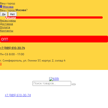
Ваш город:
Главная
Москва
ДЛЯ ЗДОРОВОГО ПИТАНИЯ
Ваш город
Москва
?
ГОТОВЫЕ БЛЮДА
ПАСТЫ, ПАШТЕТЫ, УРБЕЧИ
Акции
Аксессуары
VEGAN FOOD Паста Арахисовая натуральная 200г
Доставка
Оплата
Контакты
ОПТ
+7 (989) 610-30-74
Пн-Сб 8:00 - 17:00
г. Симферополь, ул. Глинки 57, корпус 2, склад 4
0
+7 (989) 610-30-74