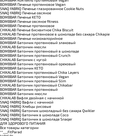
BOMBBAR Печенье протеиновое Vegan
SNAQ FABRIQ Печенье глазированное Cookie Nuts
SNAQ FABRIQ Печенье овсяное
BOMBBAR Печенье KETO
BOMBBAR Печенье овсяное fitness
BOMBBAR Печенье протеиновое
CHIKALAB Печенье бисквитное Chika Biscuit
CHIKALAB Печенье протеиновое в шоколаде без сахара Chikapie
BOMBBAR Печенье низкокалорийное
BOMBBAR Батончик протеиновый злаковый
CHIKALAB Батончик-мюсли
BOMBBAR Батончик протеиновый в шоколаде
BOMBBAR Батончик протеиновый Crunch
CHIKALAB Батончик с нугой
BOMBBAR Батончик протеиновый ореховый
BOMBBAR Батончик KETO
CHIKALAB Батончик протеиновый Chika Layers
BOMBBAR Батончик протеиновый Vegan
BOMBBAR Батончик протеиновый Slim
CHIKALAB Батончик протеиновый Chikabar
BOMBBAR Батончик протеиновый
BOMBBAR Батончик-мюсли
CHIKALAB Вафля двойная с начинкой
SNAQ FABRIQ Вафли с начинкой
SNAQ FABRIQ Хлебцы рисовые
SNAQ FABRIQ Батончик шоколадный без сахара Qwikler
SNAQ FABRIQ Батончик в шоколаде Coco
SNAQ FABRIQ Батончик в шоколаде Snaqer
ДЛЯ ЗДОРОВОГО ПИТАНИЯ
Все товары категории
**___FitParad
14DI&DI