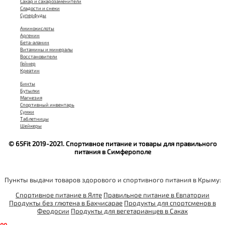
Сахар и сахарозаменители
Сладости и снеки
Суперфуды
Аминокислоты
Аргенин
Бета-аланин
Витамины и минералы
Восстановители
Гейнер
Креатин
Бинты
Бутылки
Магнезия
Спортивный инвентарь
Сумки
Таблетницы
Шейкеры
© 65Fit 2019-2021. Спортивное питание и товары для правильного
питания в Симферополе
Пункты выдачи товаров здорового и спортивного питания в Крыму:
Спортивное питание в Ялте
Правильное питание в Евпатории
Продукты без глютена в Бахчисарае
Продукты для спортсменов в
Феодосии
Продукты для вегетарианцев в Саках
0
0