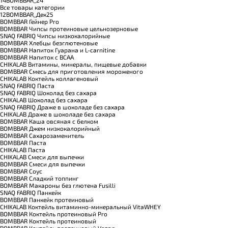
Все товары категории
12BOMBBAR_Дек25
BOMBBAR Гейнер Pro
BOMBBAR Чипсы протеиновые цельнозерновые
SNAQ FABRIQ Чипсы низкокалорийные
BOMBBAR Хлебцы безглютеновые
BOMBBAR Напиток Гуарана и L-carnitine
BOMBBAR Напиток с BCAA
CHIKALAB Витамины, минералы, пищевые добавки
BOMBBAR Смесь для приготовления мороженого
CHIKALAB Коктейль коллагеновый
SNAQ FABRIQ Паста
SNAQ FABRIQ Шоколад без сахара
CHIKALAB Шоколад без сахара
SNAQ FABRIQ Драже в шоколаде без сахара
CHIKALAB Драже в шоколаде без сахара
BOMBBAR Каша овсяная с белком
BOMBBAR Джем низкокалорийный
BOMBBAR Сахарозаменитель
BOMBBAR Паста
CHIKALAB Паста
CHIKALAB Смеси для выпечки
BOMBBAR Смеси для выпечки
BOMBBAR Соус
BOMBBAR Сладкий топпинг
BOMBBAR Макароны без глютена Fusilli
SNAQ FABRIQ Панкейк
BOMBBAR Панкейк протеиновый
CHIKALAB Коктейль витаминно-минеральный VitaWHEY
BOMBBAR Коктейль протеиновый Pro
BOMBBAR Коктейль протеиновый
BOMBBAR Коктейль протеиновый Vegan