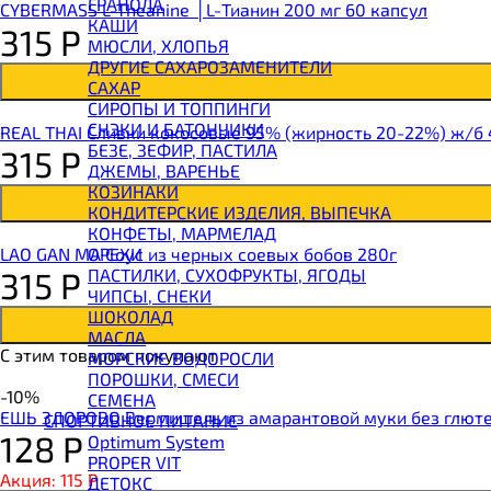
ГРАНОЛА
CYBERMASS L-Theanine │L-Тианин 200 мг 60 капсул
BOMBBAR Батончик протеиновый
КАШИ
315
Р
BOMBBAR Батончик-мюсли
МЮСЛИ, ХЛОПЬЯ
CHIKALAB Вафля двойная с начинкой
ДРУГИЕ САХАРОЗАМЕНИТЕЛИ
SNAQ FABRIQ Вафли с начинкой
САХАР
SNAQ FABRIQ Хлебцы рисовые
СИРОПЫ И ТОППИНГИ
SNAQ FABRIQ Батончик шоколадный без сахара 
СНЭКИ И БАТОНЧИКИ
REAL THAI Сливки кокосовые 95% (жирность 20-22%) ж/б
SNAQ FABRIQ Батончик в шоколаде Coco
БЕЗЕ, ЗЕФИР, ПАСТИЛА
315
Р
SNAQ FABRIQ Батончик в шоколаде Snaqer
ДЖЕМЫ, ВАРЕНЬЕ
КОЗИНАКИ
КОНДИТЕРСКИЕ ИЗДЕЛИЯ, ВЫПЕЧКА
КОНФЕТЫ, МАРМЕЛАД
ОРЕХИ
LAO GAN MA Соус из черных соевых бобов 280г
ПАСТИЛКИ, СУХОФРУКТЫ, ЯГОДЫ
315
Р
ЧИПСЫ, СНЕКИ
ШОКОЛАД
МАСЛА
С этим товаром покупают
МОРСКИЕ ВОДОРОСЛИ
ПОРОШКИ, СМЕСИ
-10%
СЕМЕНА
ЕШЬ ЗДОРОВО Вермишель из амарантовой муки без глюте
СПОРТИВНОЕ ПИТАНИЕ
128
Р
Optimum System
PROPER VIT
Акция: 115
Р
ДЕТОКС