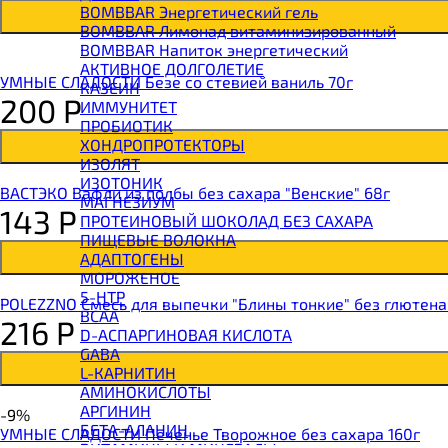
BOMBBAR Энергетический гель
BOMBBAR Лимонад витаминизированный
BOMBBAR Напиток энергетический
АКТИВНОЕ ДОЛГОЛЕТИЕ
УМНЫЕ СЛАДОСТИ Безе со стевией ваниль 70г
КАЗЕИН
200
Р
ИММУНИТЕТ
ПРОБИОТИК
ХОНДРОПРОТЕКТОРЫ
ИЗОЛЯТ
ИЗОТОНИК
ВАСТЭКО Вафли из полбы без сахара "Венские" 68г
МАГНЕЗИУМ
143
Р
ПРОТЕИНОВЫЙ ШОКОЛАД БЕЗ САХАРА
ПИЩЕВЫЕ ВОЛОКНА
АДАПТОГЕНЫ
МОРОЖЕНОЕ
5-HTP
POLEZZNO Смесь для выпечки "Блины тонкие" без глютена
BCAA
216
Р
D-АСПАРГИНОВАЯ КИСЛОТА
GABA
L-КАРНИТИН
АМИНОКИСЛОТЫ
АРГИНИН
-9%
БЕТА-АЛАНИН
УМНЫЕ СЛАДОСТИ Печенье Творожное без сахара 160г