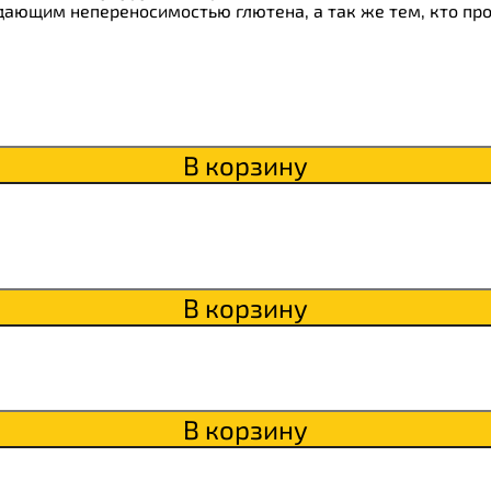
itaWHEY
дающим непереносимостью глютена, а так же тем, кто пр
s
В корзину
сахара Chikapie
В корзину
В корзину