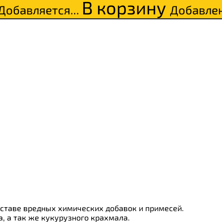
В корзину
Добавляется...
Добавле
ки
о
оставе вредных химических добавок и примесей.
, а так же кукурузного крахмала.