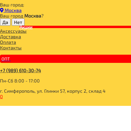
Ваш город:
Главная
Москва
ДЛЯ ЗДОРОВОГО ПИТАНИЯ
Ваш город
Москва
?
БАКАЛЕЯ
СМЕСИ ДЛЯ ВЫПЕЧКИ
Акции
Аксессуары
GARNEC Смесь без глютена "Бородинский хлеб" 600г
Доставка
Оплата
Контакты
ОПТ
+7 (989) 610-30-74
Пн-Сб 8:00 - 17:00
г. Симферополь, ул. Глинки 57, корпус 2, склад 4
0