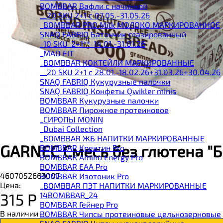
BOMBBAR Вафли с начинкой
__20 SKU 2+1 с 07.05.-31.05.26
_BOMBBAR PRO Milk МОЛОКО МАРКИРОВАННОЕ
SNAQ FABRIQ Батончик глазированный
_10 SKU_2+1**_14.01.-31.01.26
_MAD FIT
_BOMBBAR КОКТЕЙЛИ МАРКИРОВАННЫЕ
__20 SKU 2+1 с 28.01.-18.02.26+31.03.26+30.04.26
SNAQ FABRIQ Кукурузные палочки
SNAQ FABRIQ Конфеты Qwikler minis
BOMBBAR Кукурузные палочки
BOMBBAR Пирожное протеиновое
_CИРОПЫ MONIN
_Dubai Collection
_BOMBBAR ЖБ НАПИТКИ МАРКИРОВАННЫЕ
GARNEC Смесь без глютена "Б
BOMBBAR Креатин Pro
BOMBBAR Amino Energy Pro
BOMBBAR EAA Pro
4607052663007
BOMBBAR Изотоник Pro
Цена:
_BOMBBAR ПЭТ НАПИТКИ МАРКИРОВАННЫЕ
315
Р
14BOMBBAR_24
BOMBBAR Гейнер Pro
В наличии
BOMBBAR Чипсы протеиновые цельнозерновые