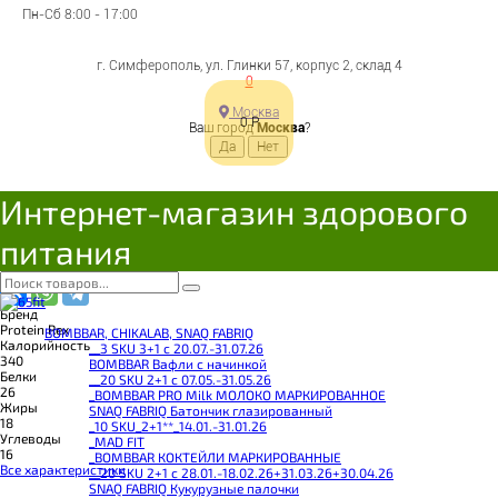
Пн-Сб 8:00 - 17:00
арахис 50гр, Protein Rex
г. Симферополь, ул. Глинки 57, корпус 2, склад 4
0
Цена:
Москва
73
Р
0
Р
Ваш город
Москва
?
Под заказ
В корзину
Добавляется...
Добавлен
Интернет-магазин здорового
Поделиться с друзьями
питания
Бренд
Protein Rex
BOMBBAR, CHIKALAB, SNAQ FABRIQ
Калорийность
__3 SKU 3+1 с 20.07.-31.07.26
340
BOMBBAR Вафли с начинкой
Белки
__20 SKU 2+1 с 07.05.-31.05.26
26
_BOMBBAR PRO Milk МОЛОКО МАРКИРОВАННОЕ
Жиры
SNAQ FABRIQ Батончик глазированный
18
_10 SKU_2+1**_14.01.-31.01.26
Углеводы
_MAD FIT
16
_BOMBBAR КОКТЕЙЛИ МАРКИРОВАННЫЕ
Все характеристики
__20 SKU 2+1 с 28.01.-18.02.26+31.03.26+30.04.26
SNAQ FABRIQ Кукурузные палочки