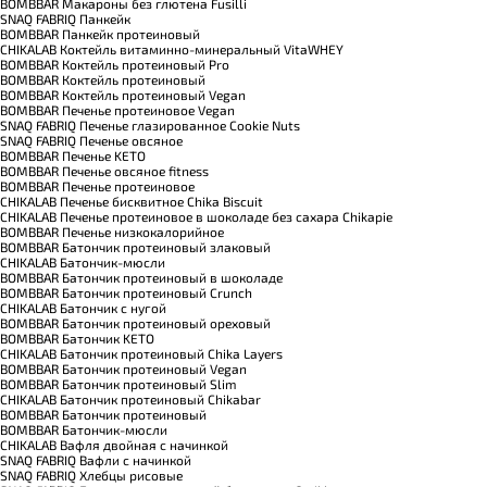
BOMBBAR Макароны без глютена Fusilli
SNAQ FABRIQ Панкейк
BOMBBAR Панкейк протеиновый
CHIKALAB Коктейль витаминно-минеральный VitaWHEY
BOMBBAR Коктейль протеиновый Pro
BOMBBAR Коктейль протеиновый
BOMBBAR Коктейль протеиновый Vegan
BOMBBAR Печенье протеиновое Vegan
SNAQ FABRIQ Печенье глазированное Cookie Nuts
SNAQ FABRIQ Печенье овсяное
BOMBBAR Печенье KETO
BOMBBAR Печенье овсяное fitness
BOMBBAR Печенье протеиновое
CHIKALAB Печенье бисквитное Chika Biscuit
CHIKALAB Печенье протеиновое в шоколаде без сахара Chikapie
BOMBBAR Печенье низкокалорийное
BOMBBAR Батончик протеиновый злаковый
CHIKALAB Батончик-мюсли
BOMBBAR Батончик протеиновый в шоколаде
BOMBBAR Батончик протеиновый Crunch
CHIKALAB Батончик с нугой
BOMBBAR Батончик протеиновый ореховый
BOMBBAR Батончик KETO
CHIKALAB Батончик протеиновый Chika Layers
BOMBBAR Батончик протеиновый Vegan
BOMBBAR Батончик протеиновый Slim
CHIKALAB Батончик протеиновый Chikabar
BOMBBAR Батончик протеиновый
BOMBBAR Батончик-мюсли
CHIKALAB Вафля двойная с начинкой
SNAQ FABRIQ Вафли с начинкой
SNAQ FABRIQ Хлебцы рисовые