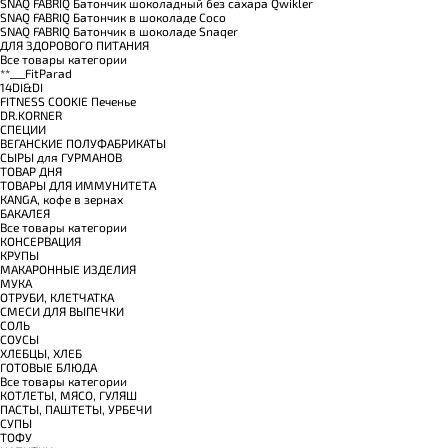
SNAQ FABRIQ Батончик шоколадный без сахара Qwikler
SNAQ FABRIQ Батончик в шоколаде Coco
SNAQ FABRIQ Батончик в шоколаде Snaqer
ДЛЯ ЗДОРОВОГО ПИТАНИЯ
Все товары категории
**___FitParad
14DI&DI
FITNESS COOKIE Печенье
DR.KORNER
СПЕЦИИ
ВЕГАНСКИЕ ПОЛУФАБРИКАТЫ
СЫРЫ для ГУРМАНОВ
TОВАР ДНЯ
TОВАРЫ ДЛЯ ИММУНИТЕТА
КANGA, кофе в зернах
БАКАЛЕЯ
Все товары категории
КОНСЕРВАЦИЯ
КРУПЫ
МАКАРОННЫЕ ИЗДЕЛИЯ
МУКА
ОТРУБИ, КЛЕТЧАТКА
СМЕСИ ДЛЯ ВЫПЕЧКИ
СОЛЬ
СОУСЫ
ХЛЕБЦЫ, ХЛЕБ
ГОТОВЫЕ БЛЮДА
Все товары категории
КОТЛЕТЫ, МЯСО, ГУЛЯШ
ПАСТЫ, ПАШТЕТЫ, УРБЕЧИ
СУПЫ
ТОФУ