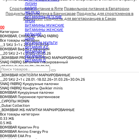
КОЭНЗИМ Q10
ЛИЗИН
КРЕАТИН
КАЛИЙ
Спортивное питание в Ялте
Правильное питание в Евпатории
ПОЛЕЗНЫЕ ЖИРЫ
ЖЕЛЕЗО
Продукты без глютена в Бахчисарае
Продукты для спортсменов в
ПРОТЕИН
ВИТАМИНЫ ДЕТСКИЕ
ПРОТЕИНОВОЕ ПЕЧЕНЬЕ
Феодосии
Продукты для вегетарианцев в Саках
ХРОМ
ПРОТЕИНОВЫЕ БАТОНЧИКИ
ВИТАМИНЫ МУЖСКИЕ
ПРОТЕИНОВЫЕ КАШИ
0
0
ВИТАМИНЫ ЖЕНСКИЕ
ТЕСТОБУСТЕРЫ
Категории
КАЛЬЦИЙ
ЦИТРУЛЛИН МАЛАТ
BOMBBAR, CHIKALAB, SNAQ FABRIQ
ЦИНК
ПРЕДТРЕНИРОВОЧНЫЕ КОМПЛЕКСЫ
Все товары категории
ВИТАМИН МУЛЬТИ
ЭНЕРГЕТИКИ И ЖИРОСЖИГАТЕЛИ#
__3 SKU 3+1 с 20.07.-31.07.26
ВИТАМИН A E
BOMBBAR Вафли с начинкой
ВИТАМИН B
__20 SKU 2+1 с 07.05.-31.05.26
ВИТАМИН C
_BOMBBAR PRO Milk МОЛОКО МАРКИРОВАННОЕ
ВИТАМИН D
SNAQ FABRIQ Батончик глазированный
_10 SKU_2+1**_14.01.-31.01.26
_MAD FIT
_BOMBBAR КОКТЕЙЛИ МАРКИРОВАННЫЕ
__20 SKU 2+1 с 28.01.-18.02.26+31.03.26+30.04.26
SNAQ FABRIQ Кукурузные палочки
SNAQ FABRIQ Конфеты Qwikler minis
BOMBBAR Кукурузные палочки
BOMBBAR Пирожное протеиновое
_CИРОПЫ MONIN
_Dubai Collection
_BOMBBAR ЖБ НАПИТКИ МАРКИРОВАННЫЕ
Все товары категории
0.33 ЖБ
0.5 ЖБ
BOMBBAR Креатин Pro
BOMBBAR Amino Energy Pro
BOMBBAR EAA Pro