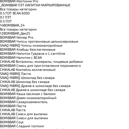
BOMBBAR Изотоник Pro
_BOMBBAR ПЭТ НАПИТКИ МАРКИРОВАННЫЕ
Все товары категории
0.5 ПЭТ ВСАА 6000
0.1 ПЭТ
0.5 ПЭТ
14BOMBBAR_24
Все товары категории
12BOMBBAR_Дек25
BOMBBAR Гейнер Pro
BOMBBAR Чипсы протеиновые цельнозерновые
SNAQ FABRIQ Чипсы низкокалорийные
BOMBBAR Хлебцы безглютеновые
BOMBBAR Напиток Гуарана и L-carnitine
BOMBBAR Напиток с BCAA
CHIKALAB Витамины, минералы, пищевые добавки
BOMBBAR Смесь для приготовления мороженого
CHIKALAB Коктейль коллагеновый
SNAQ FABRIQ Паста
SNAQ FABRIQ Шоколад без сахара
CHIKALAB Шоколад без сахара
SNAQ FABRIQ Драже в шоколаде без сахара
CHIKALAB Драже в шоколаде без сахара
BOMBBAR Каша овсяная с белком
BOMBBAR Джем низкокалорийный
BOMBBAR Сахарозаменитель
BOMBBAR Паста
CHIKALAB Паста
CHIKALAB Смеси для выпечки
BOMBBAR Смеси для выпечки
BOMBBAR Соус
BOMBBAR Сладкий топпинг