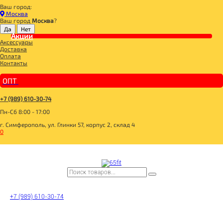
Ваш город:
Главная
Москва
ДЛЯ ЗДОРОВОГО ПИТАНИЯ
Ваш город
Москва
?
НАПИТКИ
ЧАЙ
Акции
Аксессуары
Ромашка цветок 40гр, Житница здоровья
Доставка
Оплата
Контакты
ОПТ
+7 (989) 610-30-74
Пн-Сб 8:00 - 17:00
г. Симферополь, ул. Глинки 57, корпус 2, склад 4
0
+7 (989) 610-30-74