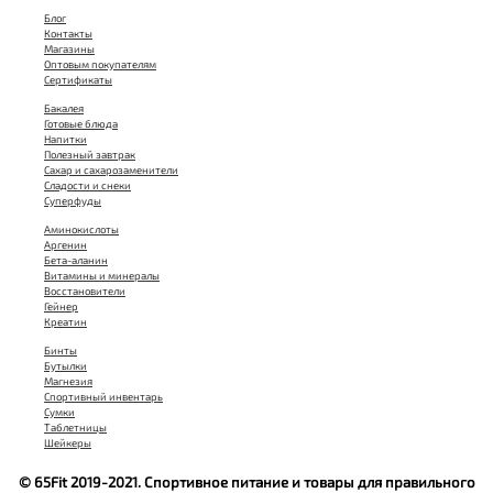
Блог
Контакты
Магазины
Оптовым покупателям
Сертификаты
Бакалея
Готовые блюда
Напитки
Полезный завтрак
Сахар и сахарозаменители
Сладости и снеки
Суперфуды
Аминокислоты
Аргенин
Бета-аланин
Витамины и минералы
Восстановители
Гейнер
Креатин
Бинты
Бутылки
Магнезия
Спортивный инвентарь
Сумки
Таблетницы
Шейкеры
© 65Fit 2019-2021. Спортивное питание и товары для правильного