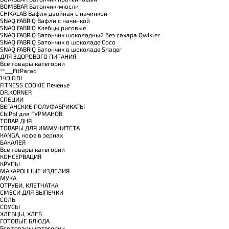
BOMBBAR Батончик-мюсли
CHIKALAB Вафля двойная с начинкой
SNAQ FABRIQ Вафли с начинкой
SNAQ FABRIQ Хлебцы рисовые
SNAQ FABRIQ Батончик шоколадный без сахара Qwikler
SNAQ FABRIQ Батончик в шоколаде Coco
SNAQ FABRIQ Батончик в шоколаде Snaqer
ДЛЯ ЗДОРОВОГО ПИТАНИЯ
Все товары категории
**___FitParad
14DI&DI
FITNESS COOKIE Печенье
DR.KORNER
СПЕЦИИ
ВЕГАНСКИЕ ПОЛУФАБРИКАТЫ
СЫРЫ для ГУРМАНОВ
TОВАР ДНЯ
TОВАРЫ ДЛЯ ИММУНИТЕТА
КANGA, кофе в зернах
БАКАЛЕЯ
Все товары категории
КОНСЕРВАЦИЯ
КРУПЫ
МАКАРОННЫЕ ИЗДЕЛИЯ
МУКА
ОТРУБИ, КЛЕТЧАТКА
СМЕСИ ДЛЯ ВЫПЕЧКИ
СОЛЬ
СОУСЫ
ХЛЕБЦЫ, ХЛЕБ
ГОТОВЫЕ БЛЮДА
Все товары категории