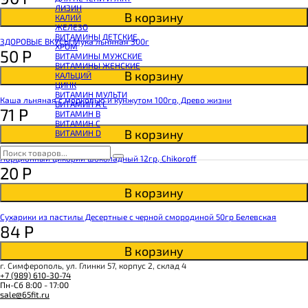
КОЭНЗИМ Q10
ЛИЗИН
КРЕАТИН
В корзину
КАЛИЙ
ПОЛЕЗНЫЕ ЖИРЫ
ЖЕЛЕЗО
ПРОТЕИН
ВИТАМИНЫ ДЕТСКИЕ
ПРОТЕИНОВОЕ ПЕЧЕНЬЕ
ЗДОРОВЫЕ ВКУСЫ Мука льняная 300г
ХРОМ
ПРОТЕИНОВЫЕ БАТОНЧИКИ
50
Р
ВИТАМИНЫ МУЖСКИЕ
ПРОТЕИНОВЫЕ КАШИ
ВИТАМИНЫ ЖЕНСКИЕ
ТЕСТОБУСТЕРЫ
В корзину
КАЛЬЦИЙ
ЦИТРУЛЛИН МАЛАТ
ЦИНК
ПРЕДТРЕНИРОВОЧНЫЕ КОМПЛЕКСЫ
ВИТАМИН МУЛЬТИ
ЭНЕРГЕТИКИ И ЖИРОСЖИГАТЕЛИ#
Каша льняная с морковью и кунжутом 100гр, Древо жизни
ВИТАМИН A E
71
Р
ВИТАМИН B
ВИТАМИН C
В корзину
ВИТАМИН D
Порционный цикорий шоколадный 12гр, Chikoroff
20
Р
В корзину
Сухарики из пастилы Десертные с черной смородиной 50гр Белевская
84
Р
В корзину
г. Симферополь, ул. Глинки 57, корпус 2, склад 4
+7 (989) 610-30-74
Пн-Сб 8:00 - 17:00
sale@65fit.ru