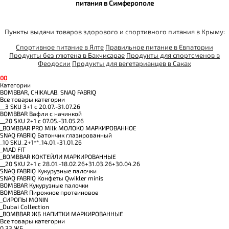
питания в Симферополе
Пункты выдачи товаров здорового и спортивного питания в Крыму:
Спортивное питание в Ялте
Правильное питание в Евпатории
Продукты без глютена в Бахчисарае
Продукты для спортсменов в
Феодосии
Продукты для вегетарианцев в Саках
0
0
Категории
BOMBBAR, CHIKALAB, SNAQ FABRIQ
Все товары категории
__3 SKU 3+1 с 20.07.-31.07.26
BOMBBAR Вафли с начинкой
__20 SKU 2+1 с 07.05.-31.05.26
_BOMBBAR PRO Milk МОЛОКО МАРКИРОВАННОЕ
SNAQ FABRIQ Батончик глазированный
_10 SKU_2+1**_14.01.-31.01.26
_MAD FIT
_BOMBBAR КОКТЕЙЛИ МАРКИРОВАННЫЕ
__20 SKU 2+1 с 28.01.-18.02.26+31.03.26+30.04.26
SNAQ FABRIQ Кукурузные палочки
SNAQ FABRIQ Конфеты Qwikler minis
BOMBBAR Кукурузные палочки
BOMBBAR Пирожное протеиновое
_CИРОПЫ MONIN
_Dubai Collection
_BOMBBAR ЖБ НАПИТКИ МАРКИРОВАННЫЕ
Все товары категории
0.33 ЖБ