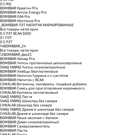
0.5 ЖБ
BOMBBAR Креатин Pro
BOMBBAR Amino Energy Pro
BOMBBAR EAA Pro
BOMBBAR Изотоник Pro
_BOMBBAR ПЭТ НАПИТКИ МАРКИРОВАННЫЕ
Все товары категории
0.5 ПЭТ ВСАА 6000
0.1 ПЭТ
0.5 ПЭТ
14BOMBBAR_24
Все товары категории
12BOMBBAR_Дек25
BOMBBAR Гейнер Pro
BOMBBAR Чипсы протеиновые цельнозерновые
SNAQ FABRIQ Чипсы низкокалорийные
BOMBBAR Хлебцы безглютеновые
BOMBBAR Напиток Гуарана и L-carnitine
BOMBBAR Напиток с BCAA
CHIKALAB Витамины, минералы, пищевые добавки
BOMBBAR Смесь для приготовления мороженого
CHIKALAB Коктейль коллагеновый
SNAQ FABRIQ Паста
SNAQ FABRIQ Шоколад без сахара
CHIKALAB Шоколад без сахара
SNAQ FABRIQ Драже в шоколаде без сахара
CHIKALAB Драже в шоколаде без сахара
BOMBBAR Каша овсяная с белком
BOMBBAR Джем низкокалорийный
BOMBBAR Сахарозаменитель
BOMBBAR Паста
CHIKALAB Паста