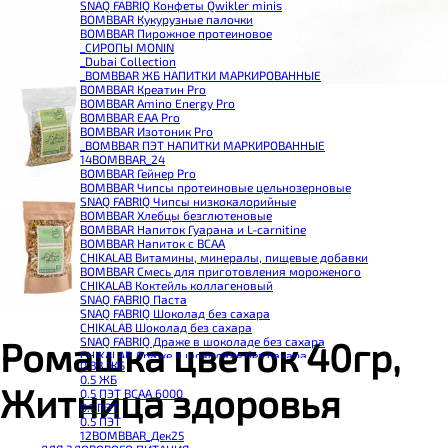
SNAQ FABRIQ Конфеты Qwikler minis
BOMBBAR Кукурузные палочки
BOMBBAR Пирожное протеиновое
_CИРОПЫ MONIN
_Dubai Collection
_BOMBBAR ЖБ НАПИТКИ МАРКИРОВАННЫЕ
BOMBBAR Креатин Pro
BOMBBAR Amino Energy Pro
BOMBBAR EAA Pro
BOMBBAR Изотоник Pro
_BOMBBAR ПЭТ НАПИТКИ МАРКИРОВАННЫЕ
14BOMBBAR_24
BOMBBAR Гейнер Pro
BOMBBAR Чипсы протеиновые цельнозерновые
SNAQ FABRIQ Чипсы низкокалорийные
BOMBBAR Хлебцы безглютеновые
BOMBBAR Напиток Гуарана и L-carnitine
BOMBBAR Напиток с BCAA
CHIKALAB Витамины, минералы, пищевые добавки
BOMBBAR Смесь для приготовления мороженого
CHIKALAB Коктейль коллагеновый
SNAQ FABRIQ Паста
SNAQ FABRIQ Шоколад без сахара
CHIKALAB Шоколад без сахара
SNAQ FABRIQ Драже в шоколаде без сахара
Ромашка цветок 40гр,
CHIKALAB Драже в шоколаде без сахара
0.33 ЖБ
BOMBBAR Каша овсяная с белком
0.5 ЖБ
BOMBBAR Джем низкокалорийный
Житница здоровья
0.5 ПЭТ ВСАА 6000
BOMBBAR Сахарозаменитель
0.1 ПЭТ
BOMBBAR Паста
0.5 ПЭТ
CHIKALAB Паста
12BOMBBAR_Дек25
CHIKALAB Смеси для выпечки