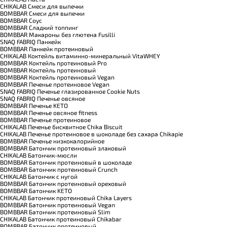
CHIKALAB Смеси для выпечки
BOMBBAR Смеси для выпечки
BOMBBAR Соус
BOMBBAR Сладкий топпинг
BOMBBAR Макароны без глютена Fusilli
SNAQ FABRIQ Панкейк
BOMBBAR Панкейк протеиновый
CHIKALAB Коктейль витаминно-минеральный VitaWHEY
BOMBBAR Коктейль протеиновый Pro
BOMBBAR Коктейль протеиновый
BOMBBAR Коктейль протеиновый Vegan
BOMBBAR Печенье протеиновое Vegan
SNAQ FABRIQ Печенье глазированное Cookie Nuts
SNAQ FABRIQ Печенье овсяное
BOMBBAR Печенье KETO
BOMBBAR Печенье овсяное fitness
BOMBBAR Печенье протеиновое
CHIKALAB Печенье бисквитное Chika Biscuit
CHIKALAB Печенье протеиновое в шоколаде без сахара Chikapie
BOMBBAR Печенье низкокалорийное
BOMBBAR Батончик протеиновый злаковый
CHIKALAB Батончик-мюсли
BOMBBAR Батончик протеиновый в шоколаде
BOMBBAR Батончик протеиновый Crunch
CHIKALAB Батончик с нугой
BOMBBAR Батончик протеиновый ореховый
BOMBBAR Батончик KETO
CHIKALAB Батончик протеиновый Chika Layers
BOMBBAR Батончик протеиновый Vegan
BOMBBAR Батончик протеиновый Slim
CHIKALAB Батончик протеиновый Chikabar
BOMBBAR Батончик протеиновый