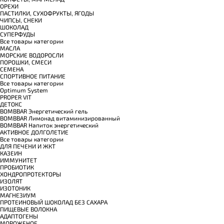
ОРЕХИ
ПАСТИЛКИ, СУХОФРУКТЫ, ЯГОДЫ
ЧИПСЫ, СНЕКИ
ШОКОЛАД
СУПЕРФУДЫ
Все товары категории
МАСЛА
МОРСКИЕ ВОДОРОСЛИ
ПОРОШКИ, СМЕСИ
СЕМЕНА
СПОРТИВНОЕ ПИТАНИЕ
Все товары категории
Optimum System
PROPER VIT
ДЕТОКС
BOMBBAR Энергетический гель
BOMBBAR Лимонад витаминизированный
BOMBBAR Напиток энергетический
АКТИВНОЕ ДОЛГОЛЕТИЕ
Все товары категории
ДЛЯ ПЕЧЕНИ И ЖКТ
КАЗЕИН
ИММУНИТЕТ
ПРОБИОТИК
ХОНДРОПРОТЕКТОРЫ
ИЗОЛЯТ
ИЗОТОНИК
МАГНЕЗИУМ
ПРОТЕИНОВЫЙ ШОКОЛАД БЕЗ САХАРА
ПИЩЕВЫЕ ВОЛОКНА
АДАПТОГЕНЫ
МОРОЖЕНОЕ