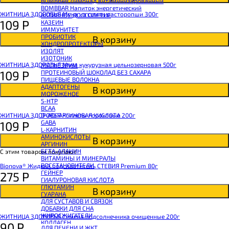
BOMBBAR Лимонад витаминизированный
BOMBBAR Напиток энергетический
ЖИТНИЦА ЗДОРОВЬЯ Мука из семян расторопши 300г
АКТИВНОЕ ДОЛГОЛЕТИЕ
109
Р
КАЗЕИН
ИММУНИТЕТ
ПРОБИОТИК
В корзину
ХОНДРОПРОТЕКТОРЫ
ИЗОЛЯТ
ИЗОТОНИК
ЖИТНИЦА ЗДОРОВЬЯ Мука кукурузная цельнозерновая 500г
МАГНЕЗИУМ
109
Р
ПРОТЕИНОВЫЙ ШОКОЛАД БЕЗ САХАРА
ПИЩЕВЫЕ ВОЛОКНА
АДАПТОГЕНЫ
В корзину
МОРОЖЕНОЕ
5-HTP
BCAA
ЖИТНИЦА ЗДОРОВЬЯ Котлеты гороховые 200г
D-АСПАРГИНОВАЯ КИСЛОТА
109
Р
GABA
L-КАРНИТИН
АМИНОКИСЛОТЫ
В корзину
АРГИНИН
БЕТА-АЛАНИН
С этим товаром покупают
ВИТАМИНЫ И МИНЕРАЛЫ
ВОССТАНОВИТЕЛИ
Bionova® Жидкий подсластитель СТЕВИЯ Premium 80г
ГЕЙНЕР
275
Р
ГИАЛУРОНОВАЯ КИСЛОТА
ГЛЮТАМИН
В корзину
ГУАРАНА
ДЛЯ СУСТАВОВ И СВЯЗОК
ДОБАВКИ ДЛЯ СНА
ЖИРОСЖИГАТЕЛИ
ЖИТНИЦА ЗДОРОВЬЯ Семена подсолнечника очищенные 200г
КОЛЛАГЕН
90
Р
ДЛЯ ПЕЧЕНИ И ЖКТ