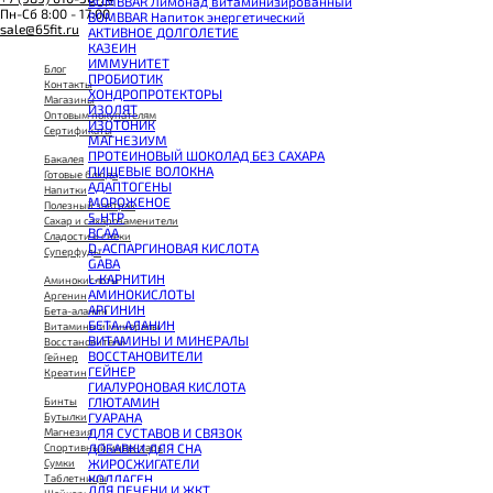
BOMBBAR Лимонад витаминизированный
Пн-Сб 8:00 - 17:00
BOMBBAR Напиток энергетический
sale@65fit.ru
АКТИВНОЕ ДОЛГОЛЕТИЕ
КАЗЕИН
ИММУНИТЕТ
Блог
ПРОБИОТИК
Контакты
ХОНДРОПРОТЕКТОРЫ
Магазины
ИЗОЛЯТ
Оптовым покупателям
ИЗОТОНИК
Сертификаты
МАГНЕЗИУМ
ПРОТЕИНОВЫЙ ШОКОЛАД БЕЗ САХАРА
Бакалея
ПИЩЕВЫЕ ВОЛОКНА
Готовые блюда
АДАПТОГЕНЫ
Напитки
МОРОЖЕНОЕ
Полезный завтрак
5-HTP
Сахар и сахарозаменители
BCAA
Сладости и снеки
D-АСПАРГИНОВАЯ КИСЛОТА
Суперфуды
GABA
L-КАРНИТИН
Аминокислоты
АМИНОКИСЛОТЫ
Аргенин
АРГИНИН
Бета-аланин
БЕТА-АЛАНИН
Витамины и минералы
ВИТАМИНЫ И МИНЕРАЛЫ
Восстановители
ВОССТАНОВИТЕЛИ
Гейнер
ГЕЙНЕР
Креатин
ГИАЛУРОНОВАЯ КИСЛОТА
ГЛЮТАМИН
Бинты
ГУАРАНА
Бутылки
ДЛЯ СУСТАВОВ И СВЯЗОК
Магнезия
ДОБАВКИ ДЛЯ СНА
Спортивный инвентарь
ЖИРОСЖИГАТЕЛИ
Сумки
КОЛЛАГЕН
Таблетницы
ДЛЯ ПЕЧЕНИ И ЖКТ