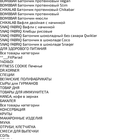
BOMBBAR Батончик протеиновый Vegan
BOMBBAR Батончик протеиновый Slim
CHIKALAB Батончик протеиновый Chikabar
BOMBBAR Батончик протеиновый
BOMBBAR Батончик-мюсли
CHIKALAB Вафля двойная с начинкой
SNAQ FABRIQ Вафли с начинкой
SNAQ FABRIQ Хлебцы рисовые
SNAQ FABRIQ Батончик шоколадный без сахара Qwikler
SNAQ FABRIQ Батончик в шоколаде Coco
SNAQ FABRIQ Батончик в шоколаде Snaqer
ДЛЯ ЗДОРОВОГО ПИТАНИЯ
Все товары категории
**___FitParad
14DI&DI
FITNESS COOKIE Печенье
DR.KORNER
СПЕЦИИ
ВЕГАНСКИЕ ПОЛУФАБРИКАТЫ
СЫРЫ для ГУРМАНОВ
TОВАР ДНЯ
TОВАРЫ ДЛЯ ИММУНИТЕТА
КANGA, кофе в зернах
БАКАЛЕЯ
Все товары категории
КОНСЕРВАЦИЯ
КРУПЫ
МАКАРОННЫЕ ИЗДЕЛИЯ
МУКА
ОТРУБИ, КЛЕТЧАТКА
СМЕСИ ДЛЯ ВЫПЕЧКИ
СОЛЬ