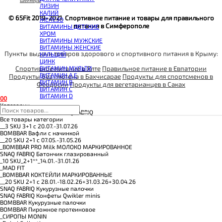
КОЭНЗИМ Q10
Шейкеры
ЛИЗИН
КРЕАТИН
КАЛИЙ
ПОЛЕЗНЫЕ ЖИРЫ
© 65Fit 2019-2021. Спортивное питание и товары для правильного
ЖЕЛЕЗО
ПРОТЕИН
питания в Симферополе
ВИТАМИНЫ ДЕТСКИЕ
ПРОТЕИНОВОЕ ПЕЧЕНЬЕ
ХРОМ
ПРОТЕИНОВЫЕ БАТОНЧИКИ
ВИТАМИНЫ МУЖСКИЕ
ПРОТЕИНОВЫЕ КАШИ
ВИТАМИНЫ ЖЕНСКИЕ
ТЕСТОБУСТЕРЫ
Пункты выдачи товаров здорового и спортивного питания в Крыму:
КАЛЬЦИЙ
ЦИТРУЛЛИН МАЛАТ
ЦИНК
ПРЕДТРЕНИРОВОЧНЫЕ КОМПЛЕКСЫ
Спортивное питание в Ялте
Правильное питание в Евпатории
ВИТАМИН МУЛЬТИ
ЭНЕРГЕТИКИ И ЖИРОСЖИГАТЕЛИ#
ВИТАМИН A E
Продукты без глютена в Бахчисарае
Продукты для спортсменов в
ВИТАМИН B
Феодосии
Продукты для вегетарианцев в Саках
ВИТАМИН C
ВИТАМИН D
0
0
Категории
BOMBBAR, CHIKALAB, SNAQ FABRIQ
Все товары категории
__3 SKU 3+1 с 20.07.-31.07.26
BOMBBAR Вафли с начинкой
__20 SKU 2+1 с 07.05.-31.05.26
_BOMBBAR PRO Milk МОЛОКО МАРКИРОВАННОЕ
SNAQ FABRIQ Батончик глазированный
_10 SKU_2+1**_14.01.-31.01.26
_MAD FIT
_BOMBBAR КОКТЕЙЛИ МАРКИРОВАННЫЕ
__20 SKU 2+1 с 28.01.-18.02.26+31.03.26+30.04.26
SNAQ FABRIQ Кукурузные палочки
SNAQ FABRIQ Конфеты Qwikler minis
BOMBBAR Кукурузные палочки
BOMBBAR Пирожное протеиновое
_CИРОПЫ MONIN