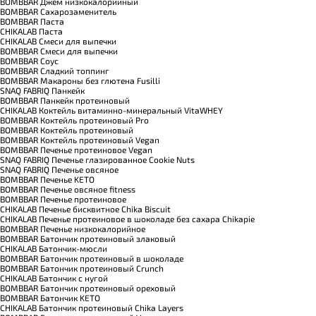
BOMBBAR Джем низкокалорийный
BOMBBAR Сахарозаменитель
BOMBBAR Паста
CHIKALAB Паста
CHIKALAB Смеси для выпечки
BOMBBAR Смеси для выпечки
BOMBBAR Соус
BOMBBAR Сладкий топпинг
BOMBBAR Макароны без глютена Fusilli
SNAQ FABRIQ Панкейк
BOMBBAR Панкейк протеиновый
CHIKALAB Коктейль витаминно-минеральный VitaWHEY
BOMBBAR Коктейль протеиновый Pro
BOMBBAR Коктейль протеиновый
BOMBBAR Коктейль протеиновый Vegan
BOMBBAR Печенье протеиновое Vegan
SNAQ FABRIQ Печенье глазированное Cookie Nuts
SNAQ FABRIQ Печенье овсяное
BOMBBAR Печенье KETO
BOMBBAR Печенье овсяное fitness
BOMBBAR Печенье протеиновое
CHIKALAB Печенье бисквитное Chika Biscuit
CHIKALAB Печенье протеиновое в шоколаде без сахара Chikapie
BOMBBAR Печенье низкокалорийное
BOMBBAR Батончик протеиновый злаковый
CHIKALAB Батончик-мюсли
BOMBBAR Батончик протеиновый в шоколаде
BOMBBAR Батончик протеиновый Crunch
CHIKALAB Батончик с нугой
BOMBBAR Батончик протеиновый ореховый
BOMBBAR Батончик KETO
CHIKALAB Батончик протеиновый Chika Layers