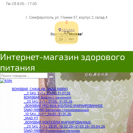
Пн-Сб 8:00 - 17:00
г. Симферополь, ул. Глинки 57, корпус 2, склад 4
0
Москва
0
Р
Ваш город
Москва
?
Интернет-магазин здорового
питания
BOMBBAR, CHIKALAB, SNAQ FABRIQ
__3 SKU 3+1 с 20.07.-31.07.26
BOMBBAR Вафли с начинкой
__20 SKU 2+1 с 07.05.-31.05.26
_BOMBBAR PRO Milk МОЛОКО МАРКИРОВАННОЕ
SNAQ FABRIQ Батончик глазированный
_10 SKU_2+1**_14.01.-31.01.26
_MAD FIT
_BOMBBAR КОКТЕЙЛИ МАРКИРОВАННЫЕ
__20 SKU 2+1 с 28.01.-18.02.26+31.03.26+30.04.26
SNAQ FABRIQ Кукурузные палочки