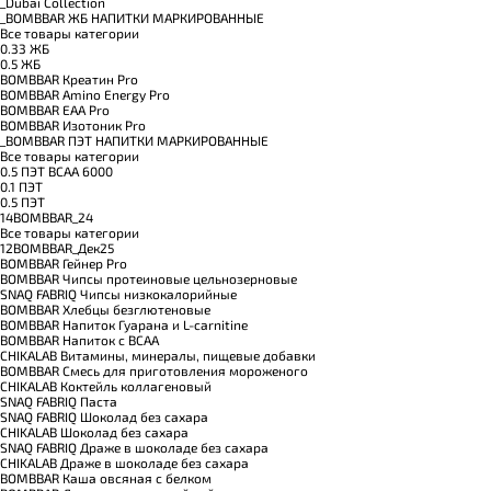
_Dubai Collection
_BOMBBAR ЖБ НАПИТКИ МАРКИРОВАННЫЕ
Все товары категории
0.33 ЖБ
0.5 ЖБ
BOMBBAR Креатин Pro
BOMBBAR Amino Energy Pro
BOMBBAR EAA Pro
BOMBBAR Изотоник Pro
_BOMBBAR ПЭТ НАПИТКИ МАРКИРОВАННЫЕ
Все товары категории
0.5 ПЭТ ВСАА 6000
0.1 ПЭТ
0.5 ПЭТ
14BOMBBAR_24
Все товары категории
12BOMBBAR_Дек25
BOMBBAR Гейнер Pro
BOMBBAR Чипсы протеиновые цельнозерновые
SNAQ FABRIQ Чипсы низкокалорийные
BOMBBAR Хлебцы безглютеновые
BOMBBAR Напиток Гуарана и L-carnitine
BOMBBAR Напиток с BCAA
CHIKALAB Витамины, минералы, пищевые добавки
BOMBBAR Смесь для приготовления мороженого
CHIKALAB Коктейль коллагеновый
SNAQ FABRIQ Паста
SNAQ FABRIQ Шоколад без сахара
CHIKALAB Шоколад без сахара
SNAQ FABRIQ Драже в шоколаде без сахара
CHIKALAB Драже в шоколаде без сахара
BOMBBAR Каша овсяная с белком