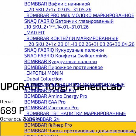
BOMBBAR Вафли с начинкой
__20 SKU 2+1 с 07.05.-31.05.26
_BOMBBAR PRO Milk МОЛОКО МАРКИРОВАННОЕ
SNAQ FABRIQ Батончик глазированный
_10 SKU_2+1**_14.01.-31.01.26
_MAD FIT
_BOMBBAR КОКТЕЙЛИ МАРКИРОВАННЫЕ
__20 SKU 2+1 с 28.01.-18.02.26+31.03.26+30.04.26
SNAQ FABRIQ Кукурузные палочки
SNAQ FABRIQ Конфеты Qwikler minis
BOMBBAR Кукурузные палочки
BOMBBAR Пирожное протеиновое
_CИРОПЫ MONIN
_Dubai Collection
UPGRADE 100gr, GeneticLab
_BOMBBAR ЖБ НАПИТКИ МАРКИРОВАННЫЕ
BOMBBAR Креатин Pro
BOMBBAR Amino Energy Pro
Цена:
BOMBBAR EAA Pro
689
Р
BOMBBAR Изотоник Pro
_BOMBBAR ПЭТ НАПИТКИ МАРКИРОВАННЫЕ
Осталось 2 штуки
14BOMBBAR_24
BOMBBAR Гейнер Pro
BOMBBAR Чипсы протеиновые цельнозерновые