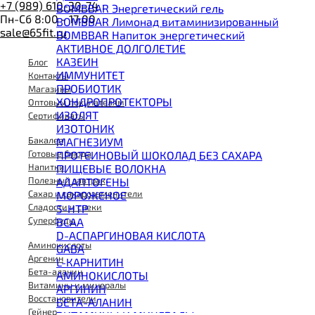
+7 (989) 610-30-74
BOMBBAR Энергетический гель
Пн-Сб 8:00 - 17:00
BOMBBAR Лимонад витаминизированный
sale@65fit.ru
BOMBBAR Напиток энергетический
АКТИВНОЕ ДОЛГОЛЕТИЕ
КАЗЕИН
Блог
ИММУНИТЕТ
Контакты
ПРОБИОТИК
Магазины
ХОНДРОПРОТЕКТОРЫ
Оптовым покупателям
ИЗОЛЯТ
Сертификаты
ИЗОТОНИК
Бакалея
МАГНЕЗИУМ
Готовые блюда
ПРОТЕИНОВЫЙ ШОКОЛАД БЕЗ САХАРА
Напитки
ПИЩЕВЫЕ ВОЛОКНА
Полезный завтрак
АДАПТОГЕНЫ
Сахар и сахарозаменители
МОРОЖЕНОЕ
Сладости и снеки
5-HTP
Суперфуды
BCAA
D-АСПАРГИНОВАЯ КИСЛОТА
Аминокислоты
GABA
Аргенин
L-КАРНИТИН
Бета-аланин
АМИНОКИСЛОТЫ
Витамины и минералы
АРГИНИН
Восстановители
БЕТА-АЛАНИН
Гейнер