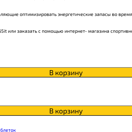
itaWHEY
оляющие оптимизировать энергетические запасы во время
s
5it или заказать с помощью интернет- магазина спортивн
сахара Chikapie
В корзину
В корзину
аблеток