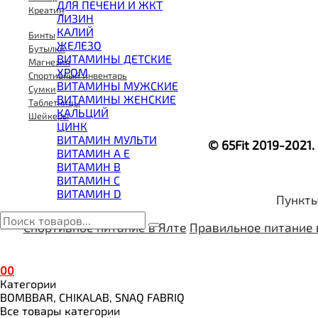
ВИТАМИНЫ И МИНЕРАЛЫ
ДЛЯ ПЕЧЕНИ И ЖКТ
Креатин
ВОССТАНОВИТЕЛИ
ЛИЗИН
ГЕЙНЕР
КАЛИЙ
Бинты
ГИАЛУРОНОВАЯ КИСЛОТА
ЖЕЛЕЗО
Бутылки
ГЛЮТАМИН
ВИТАМИНЫ ДЕТСКИЕ
Магнезия
ГУАРАНА
ХРОМ
Спортивный инвентарь
ДЛЯ СУСТАВОВ И СВЯЗОК
ВИТАМИНЫ МУЖСКИЕ
Сумки
ДОБАВКИ ДЛЯ СНА
ВИТАМИНЫ ЖЕНСКИЕ
Таблетницы
ЖИРОСЖИГАТЕЛИ
КАЛЬЦИЙ
Шейкеры
КОЛЛАГЕН
ЦИНК
КОЭНЗИМ Q10
ВИТАМИН МУЛЬТИ
© 65Fit 2019-2021
КРЕАТИН
ВИТАМИН A E
ПОЛЕЗНЫЕ ЖИРЫ
ВИТАМИН B
ПРОТЕИН
ВИТАМИН C
ПРОТЕИНОВОЕ ПЕЧЕНЬЕ
ВИТАМИН D
Пункты
ПРОТЕИНОВЫЕ БАТОНЧИКИ
ПРОТЕИНОВЫЕ КАШИ
Спортивное питание в Ялте
Правильное питание 
ТЕСТОБУСТЕРЫ
ЦИТРУЛЛИН МАЛАТ
ПРЕДТРЕНИРОВОЧНЫЕ КОМПЛЕКСЫ
0
0
ЭНЕРГЕТИКИ И ЖИРОСЖИГАТЕЛИ#
Категории
BOMBBAR, CHIKALAB, SNAQ FABRIQ
Все товары категории