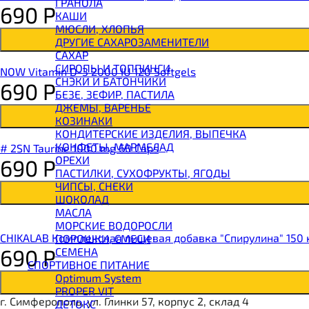
ГРАНОЛА
690
Р
BOMBBAR Батончик протеиновый
КАШИ
BOMBBAR Батончик-мюсли
МЮСЛИ, ХЛОПЬЯ
CHIKALAB Вафля двойная с начинкой
ДРУГИЕ САХАРОЗАМЕНИТЕЛИ
SNAQ FABRIQ Вафли с начинкой
САХАР
SNAQ FABRIQ Хлебцы рисовые
СИРОПЫ И ТОППИНГИ
NOW Vitamin D-3 2000 IU 120 Softgels
SNAQ FABRIQ Батончик шоколадный без сахара 
СНЭКИ И БАТОНЧИКИ
690
Р
SNAQ FABRIQ Батончик в шоколаде Coco
БЕЗЕ, ЗЕФИР, ПАСТИЛА
SNAQ FABRIQ Батончик в шоколаде Snaqer
ДЖЕМЫ, ВАРЕНЬЕ
КОЗИНАКИ
КОНДИТЕРСКИЕ ИЗДЕЛИЯ, ВЫПЕЧКА
КОНФЕТЫ, МАРМЕЛАД
# 2SN Taurine 1000 mg 60 Caps
ОРЕХИ
690
Р
ПАСТИЛКИ, СУХОФРУКТЫ, ЯГОДЫ
ЧИПСЫ, СНЕКИ
ШОКОЛАД
МАСЛА
МОРСКИЕ ВОДОРОСЛИ
CHIKALAB Комплексная пищевая добавка "Спирулина" 150 
ПОРОШКИ, СМЕСИ
690
Р
СЕМЕНА
СПОРТИВНОЕ ПИТАНИЕ
Optimum System
PROPER VIT
г. Симферополь, ул. Глинки 57, корпус 2, склад 4
ДЕТОКС