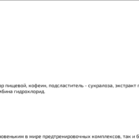
ки
о
ор пищевой, кофеин, подсластитель - сукралоза, экстракт
мбина гидрохлорид.
новеньким в мире предтренировочных комплексов, так и 