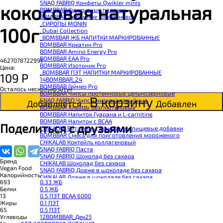
SNAQ FABRIQ Конфеты Qwikler minis
кокосовая натуральная
BOMBBAR Кукурузные палочки
BOMBBAR Пирожное протеиновое
_CИРОПЫ MONIN
100г
_Dubai Collection
_BOMBBAR ЖБ НАПИТКИ МАРКИРОВАННЫЕ
BOMBBAR Креатин Pro
BOMBBAR Amino Energy Pro
BOMBBAR EAA Pro
4627078722991
BOMBBAR Изотоник Pro
Цена:
_BOMBBAR ПЭТ НАПИТКИ МАРКИРОВАННЫЕ
109
Р
14BOMBBAR_24
BOMBBAR Гейнер Pro
Осталось несколько штук
BOMBBAR Чипсы протеиновые цельнозерновые
В корзину
SNAQ FABRIQ Чипсы низкокалорийные
Добавляется...
Добавлен
BOMBBAR Хлебцы безглютеновые
BOMBBAR Напиток Гуарана и L-carnitine
BOMBBAR Напиток с BCAA
Поделиться с друзьями
CHIKALAB Витамины, минералы, пищевые добавки
BOMBBAR Смесь для приготовления мороженого
CHIKALAB Коктейль коллагеновый
SNAQ FABRIQ Паста
SNAQ FABRIQ Шоколад без сахара
Бренд
CHIKALAB Шоколад без сахара
Vegan Food
SNAQ FABRIQ Драже в шоколаде без сахара
Калорийность
CHIKALAB Драже в шоколаде без сахара
0.33 ЖБ
693
BOMBBAR Каша овсяная с белком
0.5 ЖБ
Белки
BOMBBAR Джем низкокалорийный
0.5 ПЭТ ВСАА 6000
13
BOMBBAR Сахарозаменитель
0.1 ПЭТ
Жиры
BOMBBAR Паста
0.5 ПЭТ
65
CHIKALAB Паста
12BOMBBAR_Дек25
Углеводы
CHIKALAB Смеси для выпечки