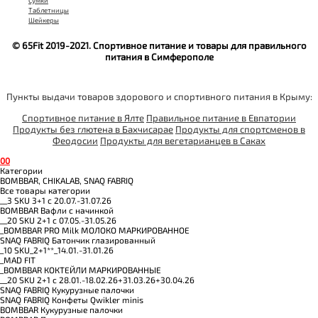
Сумки
Таблетницы
Шейкеры
© 65Fit 2019-2021. Спортивное питание и товары для правильного
питания в Симферополе
Пункты выдачи товаров здорового и спортивного питания в Крыму:
Спортивное питание в Ялте
Правильное питание в Евпатории
Продукты без глютена в Бахчисарае
Продукты для спортсменов в
Феодосии
Продукты для вегетарианцев в Саках
0
0
Категории
BOMBBAR, CHIKALAB, SNAQ FABRIQ
Все товары категории
__3 SKU 3+1 с 20.07.-31.07.26
BOMBBAR Вафли с начинкой
__20 SKU 2+1 с 07.05.-31.05.26
_BOMBBAR PRO Milk МОЛОКО МАРКИРОВАННОЕ
SNAQ FABRIQ Батончик глазированный
_10 SKU_2+1**_14.01.-31.01.26
_MAD FIT
_BOMBBAR КОКТЕЙЛИ МАРКИРОВАННЫЕ
__20 SKU 2+1 с 28.01.-18.02.26+31.03.26+30.04.26
SNAQ FABRIQ Кукурузные палочки
SNAQ FABRIQ Конфеты Qwikler minis
BOMBBAR Кукурузные палочки