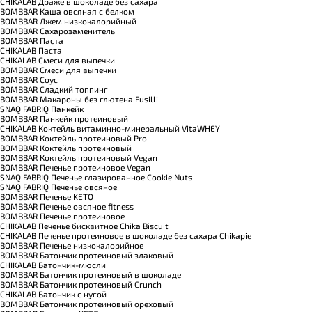
CHIKALAB Драже в шоколаде без сахара
BOMBBAR Каша овсяная с белком
BOMBBAR Джем низкокалорийный
BOMBBAR Сахарозаменитель
BOMBBAR Паста
CHIKALAB Паста
CHIKALAB Смеси для выпечки
BOMBBAR Смеси для выпечки
BOMBBAR Соус
BOMBBAR Сладкий топпинг
BOMBBAR Макароны без глютена Fusilli
SNAQ FABRIQ Панкейк
BOMBBAR Панкейк протеиновый
CHIKALAB Коктейль витаминно-минеральный VitaWHEY
BOMBBAR Коктейль протеиновый Pro
BOMBBAR Коктейль протеиновый
BOMBBAR Коктейль протеиновый Vegan
BOMBBAR Печенье протеиновое Vegan
SNAQ FABRIQ Печенье глазированное Cookie Nuts
SNAQ FABRIQ Печенье овсяное
BOMBBAR Печенье KETO
BOMBBAR Печенье овсяное fitness
BOMBBAR Печенье протеиновое
CHIKALAB Печенье бисквитное Chika Biscuit
CHIKALAB Печенье протеиновое в шоколаде без сахара Chikapie
BOMBBAR Печенье низкокалорийное
BOMBBAR Батончик протеиновый злаковый
CHIKALAB Батончик-мюсли
BOMBBAR Батончик протеиновый в шоколаде
BOMBBAR Батончик протеиновый Crunch
CHIKALAB Батончик с нугой
BOMBBAR Батончик протеиновый ореховый