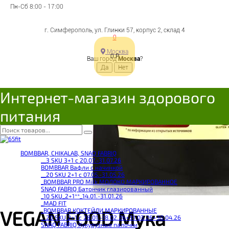
Пн-Сб 8:00 - 17:00
г. Симферополь, ул. Глинки 57, корпус 2, склад 4
0
Москва
0
Р
Ваш город
Москва
?
Интернет-магазин здорового
питания
BOMBBAR, CHIKALAB, SNAQ FABRIQ
__3 SKU 3+1 с 20.07.-31.07.26
BOMBBAR Вафли с начинкой
__20 SKU 2+1 с 07.05.-31.05.26
_BOMBBAR PRO Milk МОЛОКО МАРКИРОВАННОЕ
SNAQ FABRIQ Батончик глазированный
_10 SKU_2+1**_14.01.-31.01.26
_MAD FIT
_BOMBBAR КОКТЕЙЛИ МАРКИРОВАННЫЕ
VEGAN FOOD Мука
__20 SKU 2+1 с 28.01.-18.02.26+31.03.26+30.04.26
SNAQ FABRIQ Кукурузные палочки