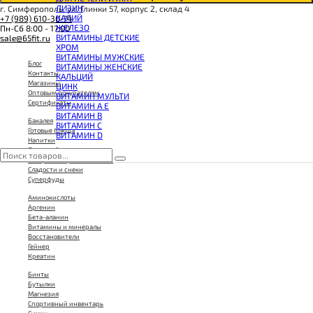
КОЭНЗИМ Q10
ЛИЗИН
г. Симферополь, ул. Глинки 57, корпус 2, склад 4
КРЕАТИН
КАЛИЙ
+7 (989) 610-30-74
ПОЛЕЗНЫЕ ЖИРЫ
ЖЕЛЕЗО
Пн-Сб 8:00 - 17:00
ПРОТЕИН
ВИТАМИНЫ ДЕТСКИЕ
sale@65fit.ru
ПРОТЕИНОВОЕ ПЕЧЕНЬЕ
ХРОМ
ПРОТЕИНОВЫЕ БАТОНЧИКИ
ВИТАМИНЫ МУЖСКИЕ
ПРОТЕИНОВЫЕ КАШИ
Блог
ВИТАМИНЫ ЖЕНСКИЕ
ТЕСТОБУСТЕРЫ
Контакты
КАЛЬЦИЙ
ЦИТРУЛЛИН МАЛАТ
Магазины
ЦИНК
ПРЕДТРЕНИРОВОЧНЫЕ КОМПЛЕКСЫ
Оптовым покупателям
ВИТАМИН МУЛЬТИ
ЭНЕРГЕТИКИ И ЖИРОСЖИГАТЕЛИ#
Сертификаты
ВИТАМИН A E
ВИТАМИН B
Бакалея
ВИТАМИН C
Готовые блюда
ВИТАМИН D
Напитки
Полезный завтрак
Сахар и сахарозаменители
Сладости и снеки
Суперфуды
Аминокислоты
Аргенин
Бета-аланин
Витамины и минералы
Восстановители
Гейнер
Креатин
Бинты
Бутылки
Магнезия
Спортивный инвентарь