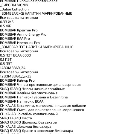
BOMBBAR Пирожное протеиновое
_CИРОПЫ MONIN
_Dubai Collection
_BOMBBAR ЖБ НАПИТКИ МАРКИРОВАННЫЕ
Все товары категории
0.33 ЖБ
0.5 ЖБ
BOMBBAR Креатин Pro
BOMBBAR Amino Energy Pro
BOMBBAR EAA Pro
BOMBBAR Изотоник Pro
_BOMBBAR ПЭТ НАПИТКИ МАРКИРОВАННЫЕ
Все товары категории
0.5 ПЭТ ВСАА 6000
0.1 ПЭТ
0.5 ПЭТ
14BOMBBAR_24
Все товары категории
12BOMBBAR_Дек25
BOMBBAR Гейнер Pro
BOMBBAR Чипсы протеиновые цельнозерновые
SNAQ FABRIQ Чипсы низкокалорийные
BOMBBAR Хлебцы безглютеновые
BOMBBAR Напиток Гуарана и L-carnitine
BOMBBAR Напиток с BCAA
CHIKALAB Витамины, минералы, пищевые добавки
BOMBBAR Смесь для приготовления мороженого
CHIKALAB Коктейль коллагеновый
SNAQ FABRIQ Паста
SNAQ FABRIQ Шоколад без сахара
CHIKALAB Шоколад без сахара
SNAQ FABRIQ Драже в шоколаде без сахара