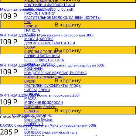
КИСЕЛИ, КОМПОТЫ
CHIKALAB Вафля двойная с начинкой
КОКТЕЙЛИ И ФИТОКОКТЕЙЛИ
SNAQ FABRIQ Вафли с начинкой
КОФЕ, ЦИКОРИЙ
Мюсли запеченные Классик 350гр, Cornell
SNAQ FABRIQ Хлебцы рисовые
ПРОЧИЕ НАПИТКИ
109
Р
SNAQ FABRIQ Батончик шоколадный без сахара Qwikler
РАСТИТЕЛЬНОЕ МОЛОКО, СЛИВКИ, ЙОГУРТЫ
SNAQ FABRIQ Батончик в шоколаде Coco
ЧАЙ
SNAQ FABRIQ Батончик в шоколаде Snaqer
В корзину
ПУДИНГ
ГРАНОЛА
КАШИ
ЖИТНИЦА ЗДОРОВЬЯ Мука из семян расторопши 300г
МЮСЛИ, ХЛОПЬЯ
109
Р
ДРУГИЕ САХАРОЗАМЕНИТЕЛИ
САХАР
В корзину
СИРОПЫ И ТОППИНГИ
СНЭКИ И БАТОНЧИКИ
БЕЗЕ, ЗЕФИР, ПАСТИЛА
ДЖЕМЫ, ВАРЕНЬЕ
ЖИТНИЦА ЗДОРОВЬЯ Мука кукурузная цельнозерновая 500г
КОЗИНАКИ
109
Р
КОНДИТЕРСКИЕ ИЗДЕЛИЯ, ВЫПЕЧКА
КОНФЕТЫ, МАРМЕЛАД
В корзину
ОРЕХИ
ПАСТИЛКИ, СУХОФРУКТЫ, ЯГОДЫ
ЧИПСЫ, СНЕКИ
ШОКОЛАД
ЖИТНИЦА ЗДОРОВЬЯ Котлеты гороховые 200г
МАСЛА
109
Р
МОРСКИЕ ВОДОРОСЛИ
ПОРОШКИ, СМЕСИ
В корзину
СЕМЕНА
СПОРТИВНОЕ ПИТАНИЕ
С этим товаром покупают
Optimum System
PROPER VIT
GARNEC Смесь без глютена «Мука универсальная» 600г
ДЕТОКС
285
Р
BOMBBAR Энергетический гель